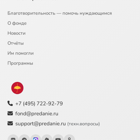
20
Фёдор Достоевский - Христос во гробе
Благотворительность — помочь нуждающимся
О фонде
21
Питер Рубенс - Давид и Вирсавия
Новости
Отчёты
22
Михаил Нестеров - Благовещение
Им помогли
23
Василий Суриков - Исцеление слепорожденного
Программы
24
Андрей Тарковский - Андрей Рублёв
25
Вильгельм Кюхельбекер - Давид
+7 (495) 722-92-79
26
Рафаэль - Преображение
fond@predanie.ru
support@predanie.ru
(техн.вопросы)
27
Ахматова - Лотова жена