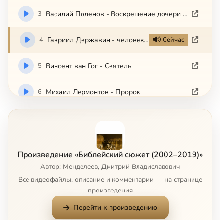
3
Василий Поленов - Воскрешение дочери Иаира
4
Гавриил Державин - человек перед Богом
Сейчас
5
Винсент ван Гог - Сеятель
6
Михаил Лермонтов - Пророк
7
Уильям Фолкнер - Египетский плен
8
Ингмар Бергман - Седьмая печать
Произведение «Библейский сюжет (2002–2019)»
Автор: Менделеев, Дмитрий Владиславович
9
Сальвадор Дали - Тайная Вечеря
Все видеофайлы, описание и комментарии — на странице
произведения
10
Илья Репин - Иов и его друзья
Перейти к произведению