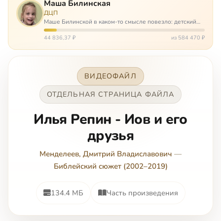
Маша Билинская
ДЦП
Маше Билинской в каком-то смысле повезло: детский
церебральный паралич зацепил её не очень сильно. Но
всё-таки есть диагноз и есть немалые проблемы – Маша
44 836,37 ₽
из 584 470 ₽
неправильно ходит, и от т…
ВИДЕОФАЙЛ
ОТДЕЛЬНАЯ СТРАНИЦА ФАЙЛА
Илья Репин - Иов и его
друзья
Менделеев, Дмитрий Владиславович
—
Библейский сюжет (2002–2019)
134.4 МБ
Часть произведения