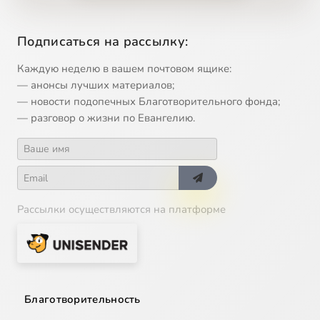
12
Микеланджело - Скрижали Завета
Подписаться на рассылку:
13
Иван Крамской - Христос в пустыне
Каждую неделю в вашем почтовом ящике:
— анонсы лучших материалов;
14
Фёдор Достоевский - Брак в Кане
— новости подопечных Благотворительного фонда;
— разговор о жизни по Евангелию.
15
Фёдор Достоевский - Бесы
16
Константин Романов - Царь Иудейский
Рассылки осуществляются на платформе
17
Антонис ван Дейк - Неверие Фомы
18
Генрих Семирадский - Марфа и Мария
19
Фёдор Достоевский - Воскрешение Лазаря
Благотворительность