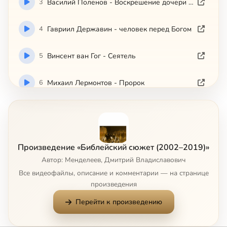
3
Василий Поленов - Воскрешение дочери Иаира
4
Гавриил Державин - человек перед Богом
5
Винсент ван Гог - Сеятель
6
Михаил Лермонтов - Пророк
7
Уильям Фолкнер - Египетский плен
8
Ингмар Бергман - Седьмая печать
Произведение «Библейский сюжет (2002–2019)»
Автор: Менделеев, Дмитрий Владиславович
9
Сальвадор Дали - Тайная Вечеря
Все видеофайлы, описание и комментарии — на странице
произведения
10
Илья Репин - Иов и его друзья
Сейчас
Перейти к произведению
11
Осип Мандельштам - Иосиф из Аримафеи