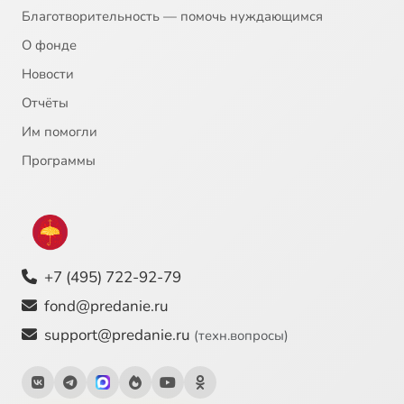
20
Фёдор Достоевский - Христос во гробе
Благотворительность — помочь нуждающимся
О фонде
21
Питер Рубенс - Давид и Вирсавия
Новости
Отчёты
22
Михаил Нестеров - Благовещение
Им помогли
23
Василий Суриков - Исцеление слепорожденного
Программы
24
Андрей Тарковский - Андрей Рублёв
25
Вильгельм Кюхельбекер - Давид
+7 (495) 722-92-79
26
Рафаэль - Преображение
fond@predanie.ru
support@predanie.ru
(техн.вопросы)
27
Ахматова - Лотова жена
28
Андрей Рублёв - Троица