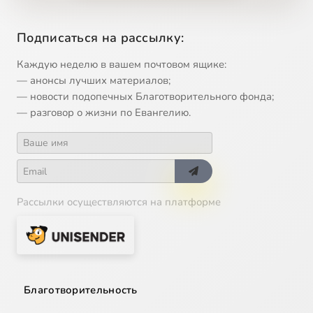
12
Микеланджело - Скрижали Завета
Подписаться на рассылку:
13
Иван Крамской - Христос в пустыне
Каждую неделю в вашем почтовом ящике:
— анонсы лучших материалов;
14
Фёдор Достоевский - Брак в Кане
— новости подопечных Благотворительного фонда;
— разговор о жизни по Евангелию.
15
Фёдор Достоевский - Бесы
16
Константин Романов - Царь Иудейский
Рассылки осуществляются на платформе
17
Антонис ван Дейк - Неверие Фомы
18
Генрих Семирадский - Марфа и Мария
19
Фёдор Достоевский - Воскрешение Лазаря
Благотворительность