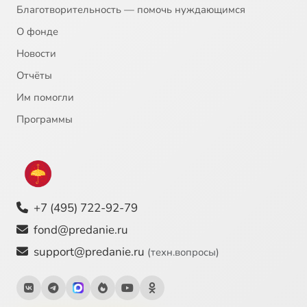
20
Фёдор Достоевский - Христос во гробе
Благотворительность — помочь нуждающимся
О фонде
21
Питер Рубенс - Давид и Вирсавия
Новости
Отчёты
22
Михаил Нестеров - Благовещение
Им помогли
23
Василий Суриков - Исцеление слепорожденного
Программы
24
Андрей Тарковский - Андрей Рублёв
25
Вильгельм Кюхельбекер - Давид
+7 (495) 722-92-79
26
Рафаэль - Преображение
fond@predanie.ru
support@predanie.ru
(техн.вопросы)
27
Ахматова - Лотова жена
28
Андрей Рублёв - Троица