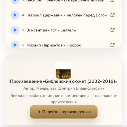
Василий Поленов - Воскрешение дочери Иаира
4
Гавриил Державин - человек перед Богом
5
Винсент ван Гог - Сеятель
6
Михаил Лермонтов - Пророк
7
Уильям Фолкнер - Египетский плен
8
Ингмар Бергман - Седьмая печать
Произведение «Библейский сюжет (2002–2019)»
Автор: Менделеев, Дмитрий Владиславович
9
Сальвадор Дали - Тайная Вечеря
Все видеофайлы, описание и комментарии — на странице
произведения
10
Илья Репин - Иов и его друзья
Перейти к произведению
11
Осип Мандельштам - Иосиф из Аримафеи