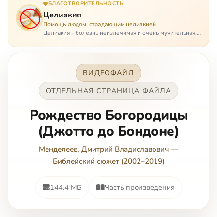
БЛАГОТВОРИТЕЛЬНОСТЬ
Целиакия
Помощь людям, страдающим целиакией
Целиакия – болезнь неизлечимая и очень мучительная.
При этом ею невозможно заразиться. Больной
целиакией страдает в одиночестве, не представляя
опасности ни для кого, кроме своих п…
ВИДЕОФАЙЛ
ОТДЕЛЬНАЯ СТРАНИЦА ФАЙЛА
Рождество Богородицы
(Джотто до Бондоне)
Менделеев, Дмитрий Владиславович
—
Библейский сюжет (2002–2019)
144.4 МБ
Часть произведения