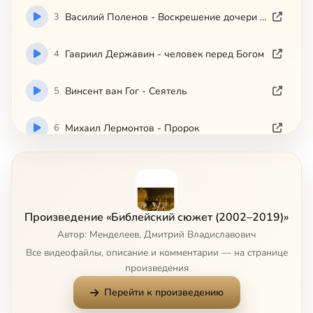
3
Василий Поленов - Воскрешение дочери Иаира
4
Гавриил Державин - человек перед Богом
5
Винсент ван Гог - Сеятель
6
Михаил Лермонтов - Пророк
7
Уильям Фолкнер - Египетский плен
8
Ингмар Бергман - Седьмая печать
Произведение «Библейский сюжет (2002–2019)»
Автор: Менделеев, Дмитрий Владиславович
9
Сальвадор Дали - Тайная Вечеря
Все видеофайлы, описание и комментарии — на странице
произведения
10
Илья Репин - Иов и его друзья
Перейти к произведению
11