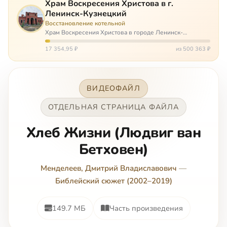
Храм Воскресения Христова в г.
Ленинск-Кузнецкий
Восстановление котельной
Храм Воскресения Христова в городе Ленинск-
Кузнецкий в Кемеровской области – совсем новый, он
открылся всего 20 назад. И сейчас храм может вообще
17 354,95 ₽
из 500 363 ₽
закрыться. Потому что это Сибирь,…
ВИДЕОФАЙЛ
ОТДЕЛЬНАЯ СТРАНИЦА ФАЙЛА
Хлеб Жизни (Людвиг ван
Бетховен)
Менделеев, Дмитрий Владиславович
—
Библейский сюжет (2002–2019)
149.7 МБ
Часть произведения