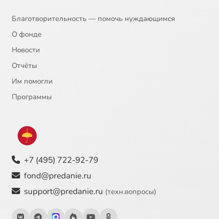
20
Фёдор Достоевский - Христос во гробе
Благотворительность — помочь нуждающимся
О фонде
21
Питер Рубенс - Давид и Вирсавия
Новости
Отчёты
22
Михаил Нестеров - Благовещение
Им помогли
23
Василий Суриков - Исцеление слепорожденного
Программы
24
Андрей Тарковский - Андрей Рублёв
25
Вильгельм Кюхельбекер - Давид
+7 (495) 722-92-79
26
Рафаэль - Преображение
fond@predanie.ru
support@predanie.ru
(техн.вопросы)
27
Ахматова - Лотова жена