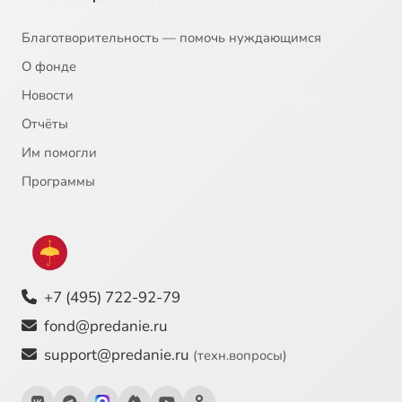
20
Фёдор Достоевский - Христос во гробе
Благотворительность — помочь нуждающимся
О фонде
21
Питер Рубенс - Давид и Вирсавия
Новости
Отчёты
22
Михаил Нестеров - Благовещение
Им помогли
23
Василий Суриков - Исцеление слепорожденного
Программы
24
Андрей Тарковский - Андрей Рублёв
25
Вильгельм Кюхельбекер - Давид
+7 (495) 722-92-79
26
Рафаэль - Преображение
fond@predanie.ru
support@predanie.ru
(техн.вопросы)
27
Ахматова - Лотова жена