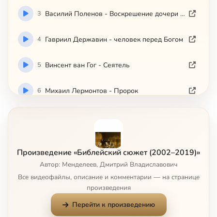
3
Василий Поленов - Воскрешение дочери Иаира
4
Гавриил Державин - человек перед Богом
5
Винсент ван Гог - Сеятель
6
Михаил Лермонтов - Пророк
7
Уильям Фолкнер - Египетский плен
8
Ингмар Бергман - Седьмая печать
Произведение «Библейский сюжет (2002–2019)»
Автор: Менделеев, Дмитрий Владиславович
9
Сальвадор Дали - Тайная Вечеря
Все видеофайлы, описание и комментарии — на странице
произведения
10
Илья Репин - Иов и его друзья
Перейти к произведению