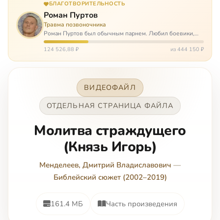
БЛАГОТВОРИТЕЛЬНОСТЬ
Роман Пуртов
Травма позвоночника
Роман Пуртов был обычным парнем. Любил боевики,
хорошие автомобили, был не дурак поиграть в комп,
любил жену и обожал дочь. А потом, будучи
124 526,88 ₽
из 444 150 ₽
пассажиром, разбился в автоаварии и тепе…
ВИДЕОФАЙЛ
ОТДЕЛЬНАЯ СТРАНИЦА ФАЙЛА
Молитва страждущего
(Князь Игорь)
Менделеев, Дмитрий Владиславович
—
Библейский сюжет (2002–2019)
161.4 МБ
Часть произведения