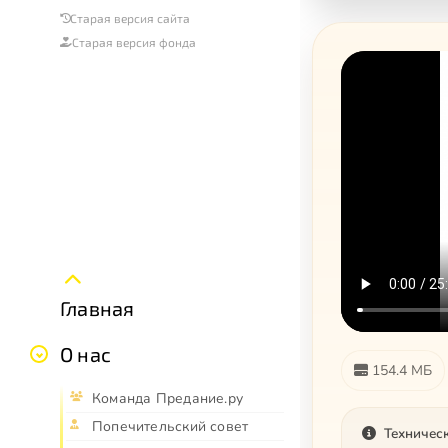
Старая версия сайта
Старая версия фонда
Главная
О нас
154.4 МБ
Команда Предание.ру
Попечительский совет
Техничес