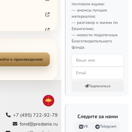
почтовом ящике:
— анонсы лучших
материалов;
— разговор о жизни по
Евангелию;
— новости подопечных
Благотворительного
фонда.
ейти к произведению
Подписаться
+7 (495) 722-92-79
Следите за нами
fond@predanie.ru
VK
Telegram