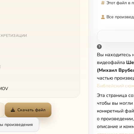
Этот файл в 
Все произвед
СКРЕТИЗАЦИИ
Вы находитесь 
видеофайла
Ше
Е
(Михаил Врубе
частью произве
Библейский сюж
 MOV
Эта страница со
чтобы вы могли
Скачать файл
конкретный фай
о произведении
ы произведения
описание и комм