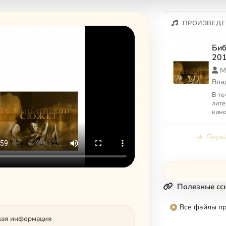
ПРОИЗВЕДЕ
Биб
201
М
Вла
В те
лите
кино
прям
с ко
Перей
Свящ
Полезные сс
Все файлы п
кая информация