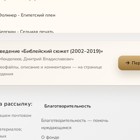
олкнер - Египетский плен
Бергман - Седьмая печать
ор Дали - Тайная Вечеря
ведение «Библейский сюжет (2002–2019)»
 Менделеев, Дмитрий Владиславович
Пер
ин - Иов и его друзья
деофайлы, описание и комментарии — на странице
едения
ндельштам - Иосиф из Аримафеи
джело - Скрижали Завета
а рассылку:
Благотворительность
мской - Христос в пустыне
ашем почтовом
Благотворительность — помочь
нуждающимся
атериалов;
остоевский - Брак в Кане
ных
О фонде