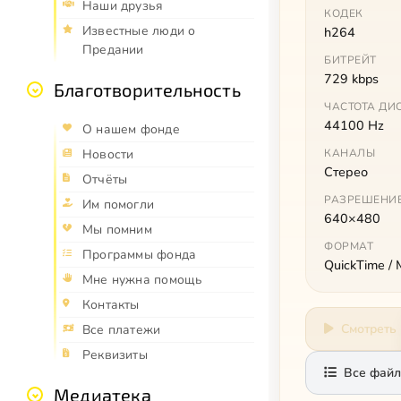
Наши друзья
КОДЕК
Известные люди о
h264
Предании
БИТРЕЙТ
729 kbps
Благотворительность
ЧАСТОТА ДИ
44100 Hz
О нашем фонде
КАНАЛЫ
Новости
Стерео
Отчёты
РАЗРЕШЕНИ
Им помогли
640×480
Мы помним
ФОРМАТ
Программы фонда
QuickTime /
Мне нужна помощь
Контакты
Смотреть
Все платежи
Реквизиты
Все файл
Медиатека