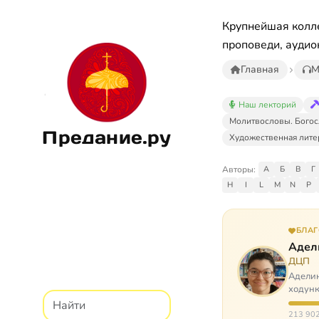
Крупнейшая колле
проповеди, аудио
Главная
М
Наш лекторий
Молитвословы. Богос
Предание.ру
Художественная лите
Авторы:
А
Б
В
Г
H
I
L
M
N
P
БЛА
Адел
ДЦП
Аделин
ходунк
слуша
213 902