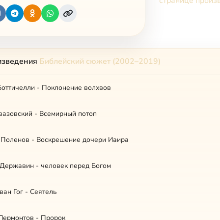
странице произ
изведения
Библейский сюжет (2002–2019)
Боттичелли - Поклонение волхвов
вазовский - Всемирный потоп
 Поленов - Воскрешение дочери Иаира
 Державин - человек перед Богом
ван Гог - Сеятель
Лермонтов - Пророк