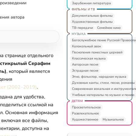
произведении
Зарубежная литература
ФИЛЬМЫ И ТВ
Документальные фильмы
ения автора
Художественные фильмы
ТВ-передачи
Семейное кино
МУЗЫКА
Богослужебное пение Русской Правосл
Колокольный звон
Песнопения поместных церквей
на странице отдельного
Классическая музыка
стикрылый Серафим
Авторская песня
ль)
, который является
Эстрадная песня
Этно, фольклор, народная музыка
дения
Духовные канты, стихи, песни, романсы
ет (2002–2019)
.
Современная вокальная и инструментал
Учебные материалы по музыке и пению
здана для удобства,
ДЕТЯМ
 поделиться ссылкой на
Просветительское
л. Основная информация
Развлекательное
Художественное
Музыкальное
, включая все файлы,
ентарии, доступна на