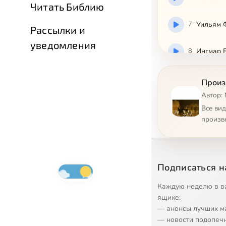
Читать Библию
7
Уильям Ф
Рассылки и
уведомления
8
Ингмар 
9
Сальвад
Произ
Автор:
10
Илья Реп
Все ви
произв
11
Осип Ма
12
Микелан
Подписаться н
13
Иван Кра
Каждую неделю в в
ящике:
— анонсы лучших м
14
Фёдор Д
— новости подопеч