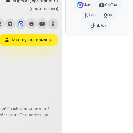
support@predanie.ru
Макс
YouTube
(техн.вопросы)
Дзен
OK
TikTok
Мне нужна помощь
кий брак
Воспитание детей
ображение
Пятидесятница