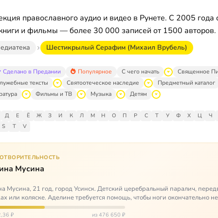
кция православного аудио и видео в Рунете. С 2005 года 
книги и фильмы — более 30 000 записей от 1500 авторов.
едиатека
Шестикрылый Серафим (Михаил Врубель)
Сделано в Предании
Популярное
С чего начать
Священное П
лужебные тексты
Святоотеческое наследие
Предметный каталог
ратура
Фильмы и ТВ
Музыка
Детям
Д
Е
Ё
Ж
З
И
К
Л
М
Н
О
П
Р
С
Т
У
Ф
Х
Ц
Ч
S
T
V
ГОТВОРИТЕЛЬНОСТЬ
ина Мусина
а Мусина, 21 год, город Усинск. Детский церебральный паралич, перед
ах или коляске. Аделине требуется помощь, чтобы ноги окончательно н
ться…
,36 ₽
из 476 650 ₽