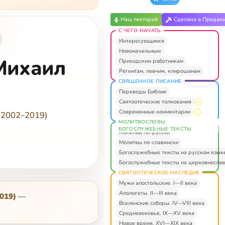
Наш лекторий
Сделано в Предан
С ЧЕГО НАЧАТЬ
Интересующимся
Новоначальным
Михаил
Приходским работникам
Регентам, певчим, клирошанам
СВЯЩЕННОЕ ПИСАНИЕ
Переводы Библии
Святоотеческие толкования
Современные комментарии
(2002–2019)
МОЛИТВОСЛОВЫ.
БОГОСЛУЖЕБНЫЕ ТЕКСТЫ
Молитвы по-русски
Молитвы по-славянски
Богослужебные тексты на русском язык
Богослужебные тексты на церковнослав
СВЯТООТЕЧЕСКОЕ НАСЛЕДИЕ
Мужи апостольские. I—II века
Апологеты. II—III века
019)
—
Вселенские соборы. IV—VIII века
Средневековье. IX—XV века
Новое время. XVI—XIX века