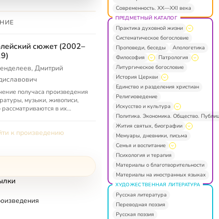
Современность. XX—XXI века
ПРЕДМЕТНЫЙ КАТАЛОГ
НИЕ
Практика духовной жизни
Систематическое богословие
лейский сюжет (2002–
Проповеди, беседы
Апологетика
9)
Философия
Патрология
Литургическое богословие
енделеев, Дмитрий
История Церкви
диславович
Единство и разделения христиан
чение получаса произведения
Религиоведение
ратуры, музыки, живописи,
Искусство и культура
 рассматриваются в их
Политика. Экономика. Общество. Публи
ой или аллегорической связи
нкретным местом в
Жития святых, биографии
ти к произведению
енно...
Мемуары, дневники, письма
Семья и воспитание
Психология и терапия
Материалы о благотворительности
Материалы на иностранных языках
ылки
ХУДОЖЕСТВЕННАЯ ЛИТЕРАТУРА
Русская литература
роизведения
Переводная поэзия
Русская поэзия