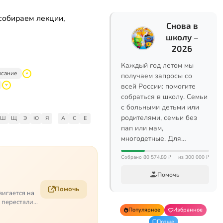
собираем лекции,
Снова в
школу –
2026
Каждый год летом мы
исание
получаем запросы со
всей России: помогите
собраться в школу. Семьи
с больными детьми или
родителями, семьи без
Ш
Щ
Э
Ю
Я
|
A
C
E
пап или мам,
многодетные. Для…
Собрано 80 574,89 ₽
из 300 000 ₽
Помочь
Помочь
вигается на
е перестали
Популярное
Избранное
Позже