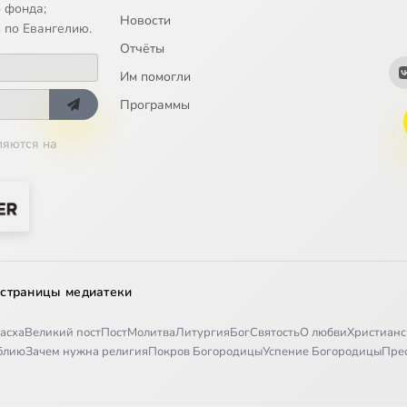
 фонда;
Новости
остоевский - Бесы
 по Евангелию.
Отчёты
тин Романов - Царь Иудейский
Им помогли
Программы
 ван Дейк - Неверие Фомы
ляются на
Семирадский - Марфа и Мария
остоевский - Воскрешение Лазаря
стоевский - Христос во гробе
 страницы медиатеки
убенс - Давид и Вирсавия
асха
Великий пост
Пост
Молитва
Литургия
Бог
Святость
О любви
Христианс
иблию
Зачем нужна религия
Покров Богородицы
Успение Богородицы
Пре
Нестеров - Благовещение