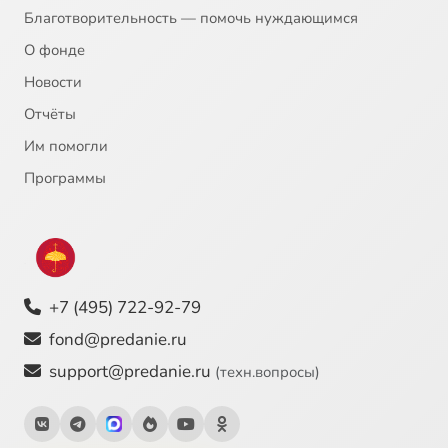
20
Фёдор Достоевский - Христос во гробе
Благотворительность — помочь нуждающимся
О фонде
21
Питер Рубенс - Давид и Вирсавия
Новости
Отчёты
22
Михаил Нестеров - Благовещение
Им помогли
23
Василий Суриков - Исцеление слепорожденного
Программы
24
Андрей Тарковский - Андрей Рублёв
25
Вильгельм Кюхельбекер - Давид
+7 (495) 722-92-79
26
Рафаэль - Преображение
fond@predanie.ru
support@predanie.ru
(техн.вопросы)
27
Ахматова - Лотова жена
28
Андрей Рублёв - Троица