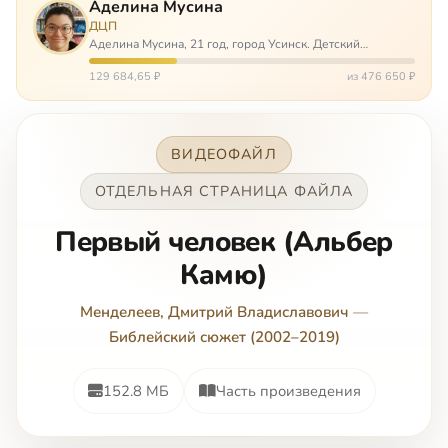
Аделина Мусина
ДЦП
Аделина Мусина, 21 год, город Усинск. Детский
церебральный паралич, передвигается на ходунках или
коляске. Аделине требуется помощь, чтобы ноги
129 684,65 ₽
из 476 650 ₽
окончательно не перестали слушаться…
ВИДЕОФАЙЛ
ОТДЕЛЬНАЯ СТРАНИЦА ФАЙЛА
Пepвый чeлoвeк (Aльбep
Кaмю)
Менделеев, Дмитрий Владиславович
—
Библейский сюжет (2002–2019)
152.8 МБ
Часть произведения