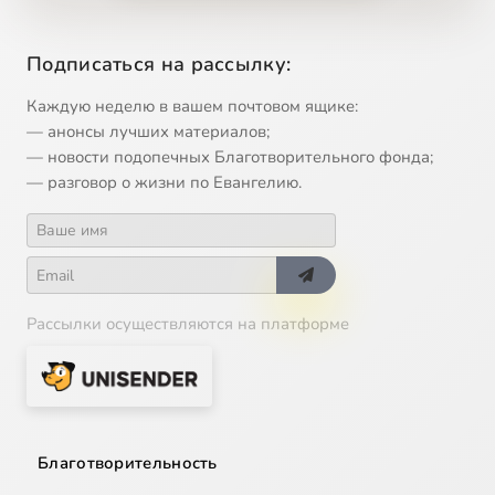
12
Микеланджело - Скрижали Завета
Подписаться на рассылку:
13
Иван Крамской - Христос в пустыне
Каждую неделю в вашем почтовом ящике:
— анонсы лучших материалов;
14
Фёдор Достоевский - Брак в Кане
— новости подопечных Благотворительного фонда;
— разговор о жизни по Евангелию.
15
Фёдор Достоевский - Бесы
16
Константин Романов - Царь Иудейский
Рассылки осуществляются на платформе
17
Антонис ван Дейк - Неверие Фомы
18
Генрих Семирадский - Марфа и Мария
19
Фёдор Достоевский - Воскрешение Лазаря
Благотворительность