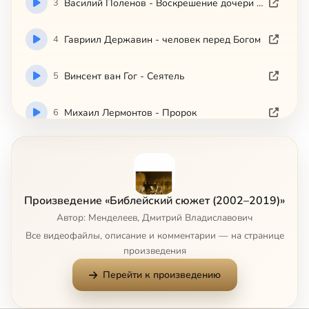
3
Василий Поленов - Воскрешение дочери Иаира
4
Гавриил Державин - человек перед Богом
5
Винсент ван Гог - Сеятель
6
Михаил Лермонтов - Пророк
7
Уильям Фолкнер - Египетский плен
8
Ингмар Бергман - Седьмая печать
Произведение «Библейский сюжет (2002–2019)»
Автор: Менделеев, Дмитрий Владиславович
9
Сальвадор Дали - Тайная Вечеря
Все видеофайлы, описание и комментарии — на странице
произведения
10
Илья Репин - Иов и его друзья
Перейти к произведению
11
Осип Мандельштам - Иосиф из Аримафеи