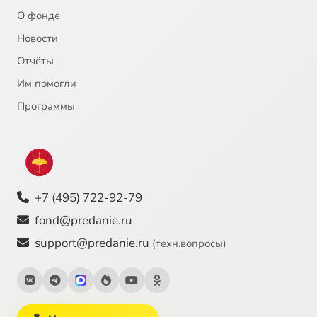
О фонде
21
Питер Рубенс - Давид и Вирсавия
Новости
Отчёты
22
Михаил Нестеров - Благовещение
Им помогли
23
Василий Суриков - Исцеление слепорожденного
Программы
24
Андрей Тарковский - Андрей Рублёв
25
Вильгельм Кюхельбекер - Давид
+7 (495) 722-92-79
26
Рафаэль - Преображение
fond@predanie.ru
support@predanie.ru
(техн.вопросы)
27
Ахматова - Лотова жена
28
Андрей Рублёв - Троица