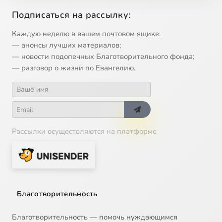
12
Микеланджело - Скрижали Завета
Подписаться на рассылку:
13
Иван Крамской - Христос в пустыне
Каждую неделю в вашем почтовом ящике:
— анонсы лучших материалов;
14
Фёдор Достоевский - Брак в Кане
— новости подопечных Благотворительного фонда;
— разговор о жизни по Евангелию.
15
Фёдор Достоевский - Бесы
16
Константин Романов - Царь Иудейский
Рассылки осуществляются на платформе
17
Антонис ван Дейк - Неверие Фомы
18
Генрих Семирадский - Марфа и Мария
19
Фёдор Достоевский - Воскрешение Лазаря
Благотворительность
20
Фёдор Достоевский - Христос во гробе
Благотворительность — помочь нуждающимся