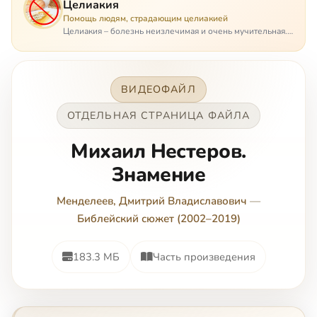
Целиакия
Помощь людям, страдающим целиакией
Целиакия – болезнь неизлечимая и очень мучительная.
При этом ею невозможно заразиться. Больной
целиакией страдает в одиночестве, не представляя
опасности ни для кого, кроме своих п…
ВИДЕОФАЙЛ
ОТДЕЛЬНАЯ СТРАНИЦА ФАЙЛА
Михаил Нестеров.
Знамение
Менделеев, Дмитрий Владиславович
—
Библейский сюжет (2002–2019)
183.3 МБ
Часть произведения