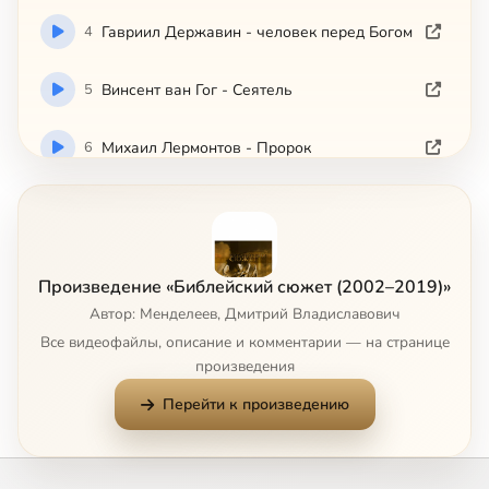
4
Гавриил Державин - человек перед Богом
5
Винсент ван Гог - Сеятель
6
Михаил Лермонтов - Пророк
7
Уильям Фолкнер - Египетский плен
8
Ингмар Бергман - Седьмая печать
Произведение «Библейский сюжет (2002–2019)»
Автор: Менделеев, Дмитрий Владиславович
9
Сальвадор Дали - Тайная Вечеря
Все видеофайлы, описание и комментарии — на странице
произведения
10
Илья Репин - Иов и его друзья
Перейти к произведению
11
Осип Мандельштам - Иосиф из Аримафеи