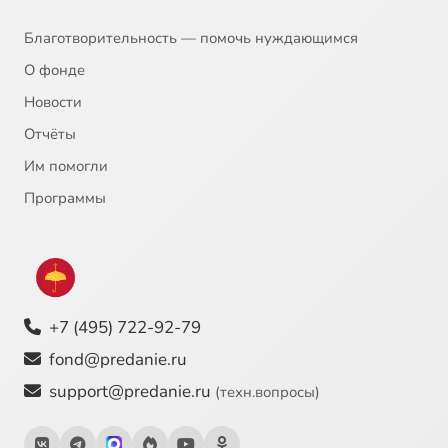
20
Фёдор Достоевский - Христос во гробе
Благотворительность — помочь нуждающимся
О фонде
21
Питер Рубенс - Давид и Вирсавия
Новости
Отчёты
22
Михаил Нестеров - Благовещение
Им помогли
23
Василий Суриков - Исцеление слепорожденного
Программы
24
Андрей Тарковский - Андрей Рублёв
25
Вильгельм Кюхельбекер - Давид
+7 (495) 722-92-79
26
Рафаэль - Преображение
fond@predanie.ru
support@predanie.ru
(техн.вопросы)
27
Ахматова - Лотова жена