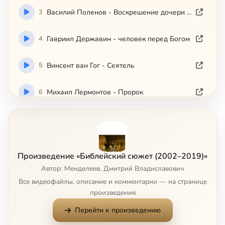
3
Василий Поленов - Воскрешение дочери Иаира
4
Гавриил Державин - человек перед Богом
5
Винсент ван Гог - Сеятель
6
Михаил Лермонтов - Пророк
7
Уильям Фолкнер - Египетский плен
8
Ингмар Бергман - Седьмая печать
Произведение «Библейский сюжет (2002–2019)»
Автор: Менделеев, Дмитрий Владиславович
9
Сальвадор Дали - Тайная Вечеря
Сейчас
Все видеофайлы, описание и комментарии — на странице
произведения
10
Илья Репин - Иов и его друзья
Перейти к произведению
11