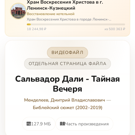
Храм Воскресения Христова в г.
Ленинск-Кузнецкий
Восстановление котельной
Храм Воскресения Христова в городе Ленинск-
Кузнецкий в Кемеровской области – совсем новый, он
открылся всего 20 назад. И сейчас храм может вообще
18 244,98 ₽
из 500 363 ₽
закрыться. Потому что это Сибирь,…
ВИДЕОФАЙЛ
ОТДЕЛЬНАЯ СТРАНИЦА ФАЙЛА
Сальвадор Дали - Тайная
Вечеря
Менделеев, Дмитрий Владиславович
—
Библейский сюжет (2002–2019)
127.9 МБ
Часть произведения