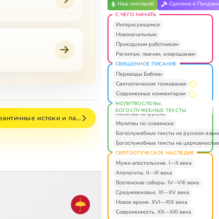
Наш лекторий
Сделано в Предан
С ЧЕГО НАЧАТЬ
Интересующимся
Новоначальным
Приходским работникам
Регентам, певчим, клирошанам
СВЯЩЕННОЕ ПИСАНИЕ
Переводы Библии
Святоотеческие толкования
Современные комментарии
МОЛИТВОСЛОВЫ.
БОГОСЛУЖЕБНЫЕ ТЕКСТЫ
Молитвы по-русски
еантичные истоки и па…
Молитвы по-славянски
Богослужебные тексты на русском язык
Богослужебные тексты на церковнослав
СВЯТООТЕЧЕСКОЕ НАСЛЕДИЕ
Мужи апостольские. I—II века
Апологеты. II—III века
Вселенские соборы. IV—VIII века
Средневековье. IX—XV века
Новое время. XVI—XIX века
Современность. XX—XXI века