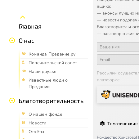
ящике:
— анонсы лучших м
— новости подопеч
Главная
Благотворительного
— разговор о жизни
О нас
Команда Предание.ру
Попечительский совет
Наши друзья
Рассылки осуществ
платформе
Известные люди о
Предании
Благотворительность
О нашем фонде
Новости
Тематические
Отчёты
Рождество Христово
П