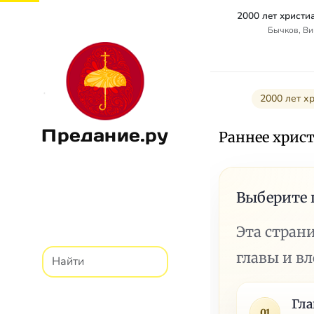
Бычков, Ви
2000 лет хр
Предание.ру
Раннее хрис
Выберите 
Эта стран
главы и в
Гла
01