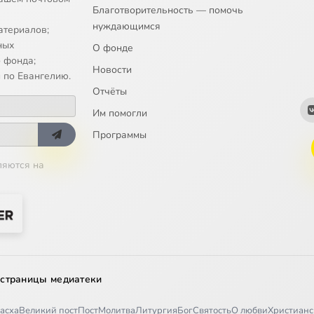
Благотворительность — помочь
нуждающимся
атериалов;
ных
О фонде
 фонда;
Новости
 по Евангелию.
Отчёты
Им помогли
Программы
ляются на
 страницы медиатеки
асха
Великий пост
Пост
Молитва
Литургия
Бог
Святость
О любви
Христианс