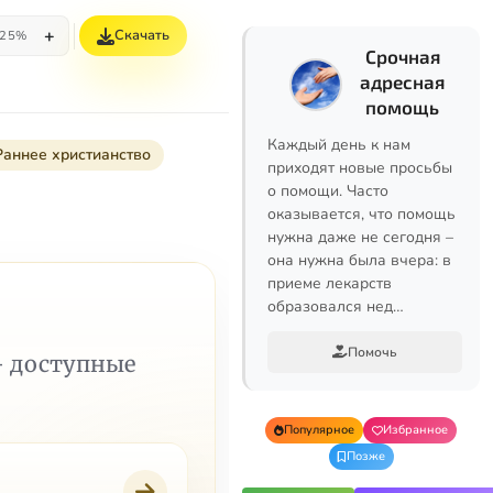
+
Скачать
25%
Срочная
адресная
помощь
Каждый день к нам
Раннее христианство
приходят новые просьбы
о помощи. Часто
оказывается, что помощь
нужна даже не сегодня –
она нужна была вчера: в
приеме лекарств
образовался нед…
Помочь
— доступные
Популярное
Избранное
Позже