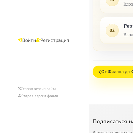
Влож
Гла
02
Влож
Войти
Регистрация
От Филона до 
Старая версия сайта
Старая версия фонда
Подписаться н
Каждую неделю в в