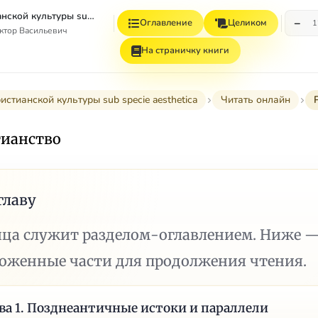
2000 лет христианской культуры sub specie aesthetica. Том 1. Раннее христианство. Византия
−
Оглавление
Целиком
1
ктор Васильевич
На страничку книги
истианской культуры sub specie aesthetica
Читать онлайн
тианство
главу
ица служит разделом-оглавлением. Ниже 
ложенные части для продолжения чтения.
ва 1. Позднеантичные истоки и параллели