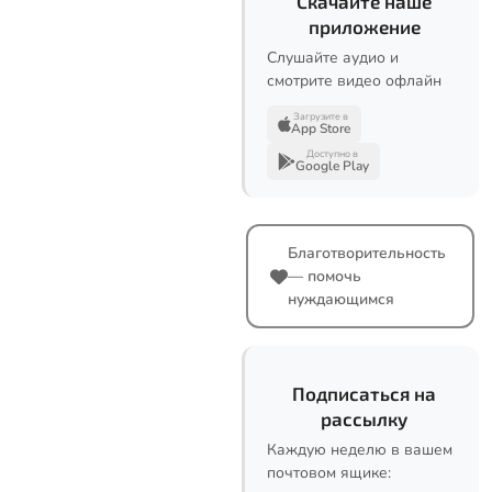
Скачайте наше
приложение
Слушайте аудио и
смотрите видео офлайн
Загрузите в
App Store
Доступно в
Google Play
Благотворительность
— помочь
нуждающимся
Подписаться на
рассылку
Каждую неделю в вашем
почтовом ящике: