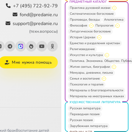
ПРЕДМЕТНЫЙ КАТАЛОГ
+7 (495) 722-92-79
Практика духовной жизни
Систематическое богословие
fond@predanie.ru
Проповеди, беседы
Апологетика
support@predanie.ru
Философия
Патрология
(техн.вопросы)
Литургическое богословие
История Церкви
Единство и разделения христиан
Религиоведение
Искусство и культура
Политика. Экономика. Общество. Публи
Мне нужна помощь
Жития святых, биографии
Мемуары, дневники, письма
Семья и воспитание
Психология и терапия
Материалы о благотворительности
Материалы на иностранных языках
ХУДОЖЕСТВЕННАЯ ЛИТЕРАТУРА
Русская литература
Переводная поэзия
Русская поэзия
Зарубежная литература
кий брак
Воспитание детей
ФИЛЬМЫ И ТВ