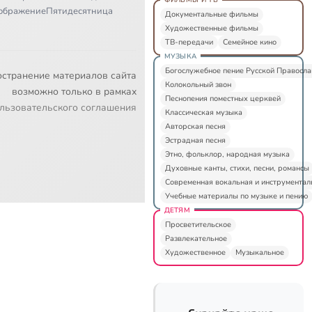
ображение
Пятидесятница
Документальные фильмы
Художественные фильмы
ТВ-передачи
Семейное кино
МУЗЫКА
Богослужебное пение Русской Правосл
остранение материалов сайта
Колокольный звон
возможно только в рамках
Песнопения поместных церквей
льзовательского соглашения
Классическая музыка
Авторская песня
Эстрадная песня
Этно, фольклор, народная музыка
Духовные канты, стихи, песни, романсы
Современная вокальная и инструментал
Учебные материалы по музыке и пению
ДЕТЯМ
Просветительское
Развлекательное
Художественное
Музыкальное