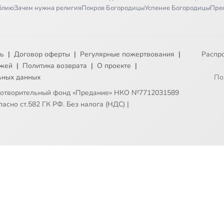
иблию
Зачем нужна религия
Покров Богородицы
Успение Богородицы
Пре
ть
|
Договор оферты
|
Регулярные пожертвования
|
Распр
ежей
|
Политика возврата
|
О проекте
|
ьных данных
По
готворительный фонд «Предание» НКО №7712031589
асно ст.582 ГК РФ. Без налога (НДС)
|