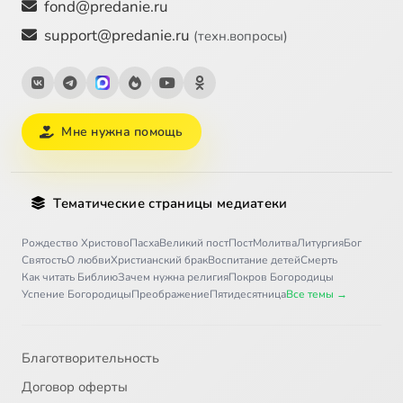
fond@predanie.ru
support@predanie.ru
(техн.вопросы)
Мне нужна помощь
Тематические страницы медиатеки
Рождество Христово
Пасха
Великий пост
Пост
Молитва
Литургия
Бог
Святость
О любви
Христианский брак
Воспитание детей
Смерть
Как читать Библию
Зачем нужна религия
Покров Богородицы
Успение Богородицы
Преображение
Пятидесятница
Все темы →
Благотворительность
Договор оферты