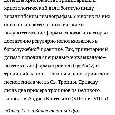
догматы христианства тринитарный и
христологический дали богатую пищу
византийским гимнографам. У многих из них
они воплащаются в поэтические и
полупоэтические формы, многие из которых
достаточно регулярно использовались в
богослужебной практике. Так, тринитарный
догмат породил специальные музыкально–
поэтические формы троичен (τριαδικόν) и
троичный канон — гимны и панегирические
песнопения в честь Св. Троицы. Приведу
лишь два примера троичнов из Великого
канона св. Андрея Критского (VII–нач. VIII в.):
«Отец, Сын и Божественный Дух