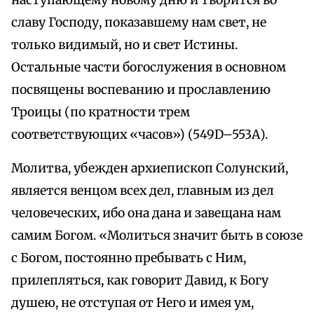
наступающему новому дню и творится во
славу Господу, показавшему нам свет, не
только видимый, но и свет Истины.
Остальные части богослужения в основном
посвящены воспеванию и прославлению
Троицы (по кратности трем
соответствующих «часов») (549D–553A).
Молитва, убежден архиепископ Солунский,
является венцом всех дел, главным из дел
человеческих, ибо она дана и завещана нам
самим Богом. «Молиться значит быть в союзе
с Богом, постоянно пребывать с Ним,
прилепляться, как говорит Давид, к Богу
душею, не отступая от Него и имея ум,