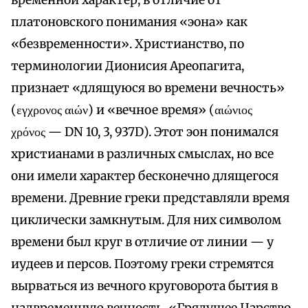
временной характер, в отличие от
платоновского понимания «эона» как
«безвременности». Христианство, по
терминологии Дионисия Ареопагита,
признает «длящуюся во времени вечность»
(εγχρονος αιών) и «вечное время» (αιώνιος
χρόνος — DN 10, 3, 937D). Этот эон понимался
христианами в различных смыслах, но все
они имели характер бесконечно длящегося
времени. Древние греки представляли время
циклически замкнутым. Для них символом
времени был круг в отличие от линии — у
иудеев и персов. Поэтому греки стремятся
вырваться из вечного круговорота бытия в