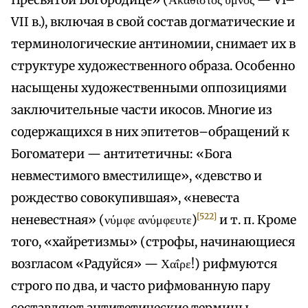
Пресвятой Богородице» (Ακάθιστος ύμνος — VI–
VII в.), включая в свой состав догматические и
терминологические антиномии, снимает их в
структуре художественного образа. Особенно
насыщены художественными оппозициями
заключительные части икосов. Многие из
содержащихся в них эпитетов–обращений к
Богоматери — антитетичны: «Бога
невместимого вместилище», «девство и
рождество совокупившая», «невеста
[522]
неневестная» (νύμφε ανύμφευτε)
и т. п. Кроме
того, «хайретизмы» (строфы, начинающиеся
возгласом «Радуйся» — Χαΐρε!) рифмуются
строго по два, и часто рифмованную пару