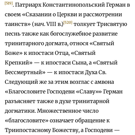
[519]
. Патриарх Константинопольский Герман в
своем «Сказании о Церкви и рассмотрении
[520]
таинств» (нач. VIII в.)
толкует Трисвятую
песнь также как богослужебное развитие
тринитарного догмата, относя «Святый
Боже» к ипостаси Отца, «Святый
Крепкий» — к ипостаси Сына, а «Святый
Бессмертный» — к ипостаси Духа Св.
Следующий же за этим возглас с амвона
«Благословите Господеви «Славу»» Герман
разъясняет также в духе тринитарной
догматики. Множественное число
«благословите» означает обращение к
Триипостасному Божеству, а Господеви —