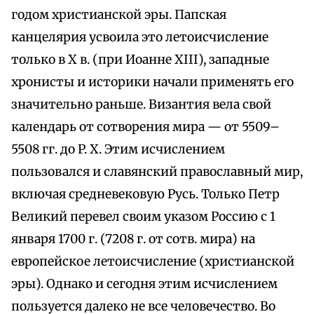
годом христианской эры. Папская
канцелярия усвоила это летоисчисление
только в X в. (при Иоанне XIII), западные
хронисты и историки начали применять его
значительно раньше. Византия вела свой
календарь от сотворения мира — от 5509–
5508 гг. до P. X. Этим исчислением
пользовался и славянский православный мир,
включая средневековую Русь. Только Петр
Великий перевел своим указом Россию с 1
января 1700 г. (7208 г. от сотв. мира) на
европейское летоисчисление (христианской
эры). Однако и сегодня этим исчислением
пользуется далеко не все человечество. Во