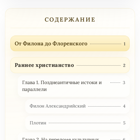
СОДЕРЖАНИЕ
От Филона до Флоренского
1
Раннее христианство
2
Глава 1. Позднеантичные истоки и
3
параллели
Филон Александрийский
4
Плотин
5
Глава 2. На переломе культурных
6