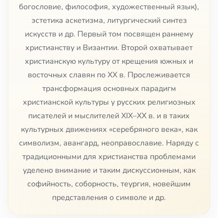
богословие, философия, художественный язык),
эстетика аскетизма, литургический синтез
искусств и др. Первый том посвящен раннему
христианству и Византии. Второй охватывает
христианскую культуру от крещения южных и
восточных славян по XX в. Прослеживается
трансформация основных парадигм
христианской культуры у русских религиозных
писателей и мыслителей ХІХ–ХХ в. и в таких
культурных движениях «серебряного века», как
символизм, авангард, неоправославие. Наряду с
традиционными для христианства проблемами
уделено внимание и таким дискуссионным, как
софийность, соборность, теургия, новейшим
представления о символе и др.