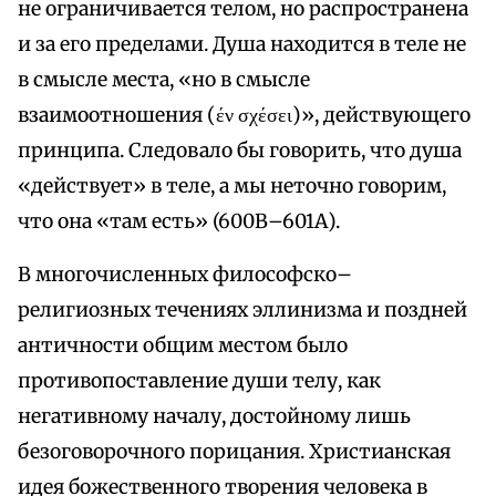
не ограничивается телом, но распространена
и за его пределами. Душа находится в теле не
в смысле места, «но в смысле
взаимоотношения (έν σχέσει)», действующего
принципа. Следовало бы говорить, что душа
«действует» в теле, а мы неточно говорим,
что она «там есть» (600В–601А).
В многочисленных философско–
религиозных течениях эллинизма и поздней
античности общим местом было
противопоставление души телу, как
негативному началу, достойному лишь
безоговорочного порицания. Христианская
идея божественного творения человека в