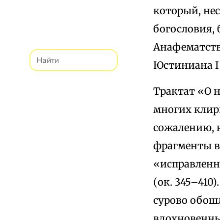
который, нес
богословия,
Анафематств
Юстиниана I (
Трактат «О 
многих клири
сожалению, н
фрагменты в
«исправленн
(ок. 345–410)
сурово обошл
вдохновенны