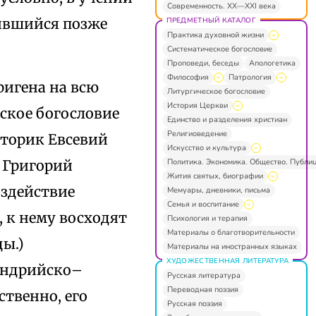
Современность. XX—XXI века
вившийся позже
ПРЕДМЕТНЫЙ КАТАЛОГ
Практика духовной жизни
Систематическое богословие
Проповеди, беседы
Апологетика
Философия
Патрология
ригена на всю
Литургическое богословие
История Церкви
ское богословие
Единство и разделения христиан
Религиоведение
сторик Евсевий
Искусство и культура
Политика. Экономика. Общество. Публи
. Григорий
Жития святых, биографии
оздействие
Мемуары, дневники, письма
Семья и воспитание
 к нему восходят
Психология и терапия
Материалы о благотворительности
ы.)
Материалы на иностранных языках
ХУДОЖЕСТВЕННАЯ ЛИТЕРАТУРА
сандрийско–
Русская литература
Переводная поэзия
ственно, его
Русская поэзия