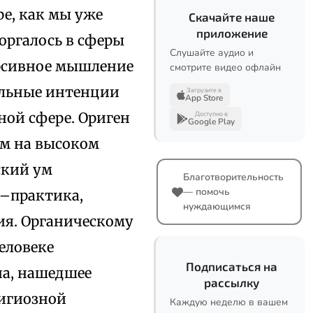
е, как мы уже
Скачайте наше
приложение
оргалось в сферы
Слушайте аудио и
урсивное мышление
смотрите видео офлайн
ельные интенции
Загрузите в
App Store
ной сфере. Ориген
Доступно в
Google Play
ем на высоком
ский ум
Благотворительность
— помочь
–практика,
нуждающимся
ия. Органическому
еловеке
Подписаться на
на, нашедшее
рассылку
лигиозной
Каждую неделю в вашем