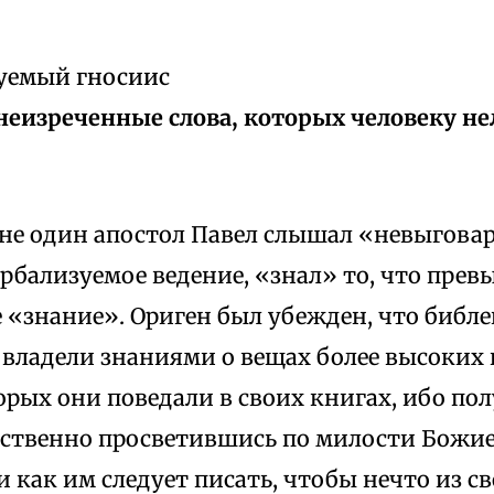
уемый гносиис
неизреченные слова, которых человеку нел
 не один апостол Павел слышал «невыгова
рбализуемое ведение, «знал» то, что прев
 «знание». Ориген был убежден, что библ
 владели знаниями о вещах более высоких
торых они поведали в своих книгах, ибо по
нственно просветившись по милости Божие
 и как им следует писать, чтобы нечто из с