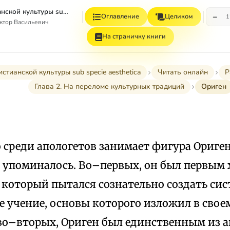
2000 лет христианской культуры sub specie aesthetica. Том 1. Раннее христианство. Византия
−
Оглавление
Целиком
1
ктор Васильевич
На страничку книги
истианской культуры sub specie aesthetica
Читать онлайн
Р
Глава 2. На переломе культурных традиций
Ориген
 среди апологетов занимает фигура Ориген
е упоминалось. Во–первых, он был первым
 который пытался сознательно создать си
 учение, основы которого изложил в свое
во–вторых, Ориген был единственным из а