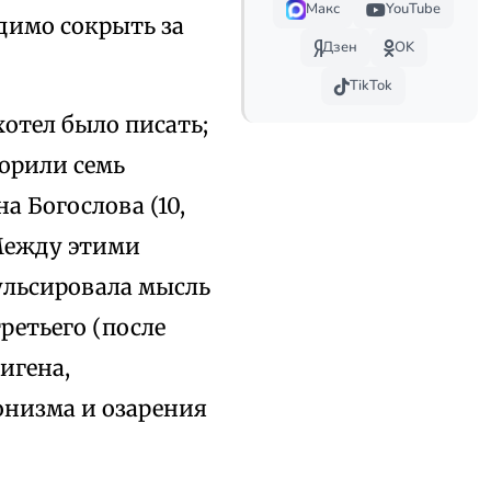
Макс
YouTube
димо сокрыть за
Дзен
OK
TikTok
хотел было писать;
ворили семь
а Богослова (10,
 Между этими
ульсировала мысль
ретьего (после
игена,
онизма и озарения