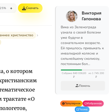
+
Скачать
25%
Виктория
Гапонова
Вика из Зеленограда
узнала о своей болезни
аннее христианство
уже будучи в
сознательном возрасте.
Ей пришлось привыкать к
инвалидной коляске и
сильнейшему сколиозу,
постоянным бол…
а, о котором
Собрано 840 036,83
из 1 745 200
₽
₽
 христианским
Помочь
стематическое
м трактате «О
Популярное
Избранное
пологетов,
Позже