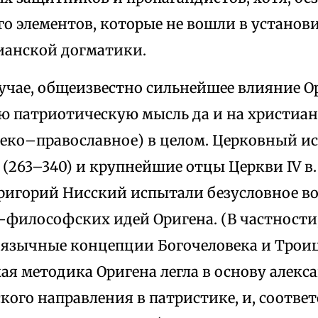
го элементов, которые не вошли в устано
ианской догматики.
учае, общеизвестно сильнейшее влияние О
 патриотическую мысль да и на христиан
реко–православное) в целом. Церковный и
(263–340) и крупнейшие отцы Церкви IV в
Григорий Нисский испытали безусловное в
–философских идей Оригена. (В частности,
оязычные концепции Богочеловека и Троиц
ая методика Оригена легла в основу алек
ого направления в патристике, и, соответ