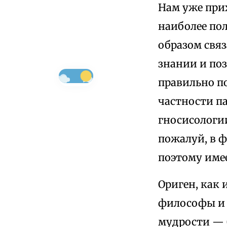
Нам уже при
наиболее по
образом связ
знании и поз
правильно п
частности п
гносисологи
пожалуй, в 
поэтому имее
Ориген, как 
философы и х
мудрости — 