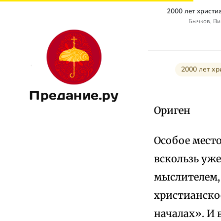
Бычков, Ви
2000 лет хр
Предание.ру
Ориген
Особое место
вскользь уж
мыслителем,
христианское
началах». И 