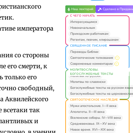
христианского
Наш лекторий
Сделано в Предан
С ЧЕГО НАЧАТЬ
етик.
Интересующимся
ативе императора
Новоначальным
Приходским работникам
Регентам, певчим, клирошанам
СВЯЩЕННОЕ ПИСАНИЕ
Переводы Библии
ания со стороны
Святоотеческие толкования
Современные комментарии
е его смерти, к
МОЛИТВОСЛОВЫ.
БОГОСЛУЖЕБНЫЕ ТЕКСТЫ
ь только его
Молитвы по-русски
Молитвы по-славянски
точно свободный,
Богослужебные тексты на русском язык
Богослужебные тексты на церковнослав
а Аквилейского
СВЯТООТЕЧЕСКОЕ НАСЛЕДИЕ
Мужи апостольские. I—II века
е всетаки так
Апологеты. II—III века
Вселенские соборы. IV—VIII века
алантливых и
Средневековье. IX—XV века
Новое время. XVI—XIX века
условно, в учении