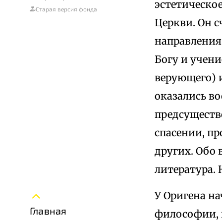
эстетическо
Старая версия фонда
Церкви. Он 
направления
Богу и учен
верующего) и т
оказались в
предсуществ
спасении, пр
других. Обо 
литература. 
У Оригена н
Главная
философии, в