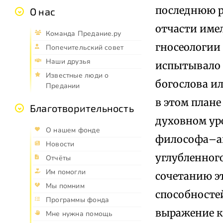
последнюю р
О нас
отчасти име
Команда Предание.ру
гносеологии
Попечительский совет
Наши друзья
испытывало 
Известные люди о
богослова и
Предании
в этом плане
Благотворительность
духовном ур
О нашем фонде
философа–ан
Новости
углубленног
Отчёты
Им помогли
сочетанию э
Мы помним
способносте
Программы фонда
выражение ка
Мне нужна помощь