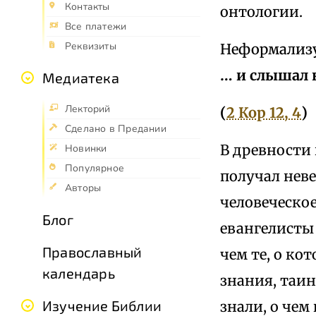
Контакты
онтологии.
Все платежи
Реквизиты
Неформализ
… и слышал 
Медиатека
Лекторий
(
2 Кор 12, 4
)
Сделано в Предании
В древности
Новинки
Популярное
получал неве
Авторы
человеческое
Блог
евангелисты
Православный
чем те, о ко
календарь
знания, таи
Изучение Библии
знали, о чем