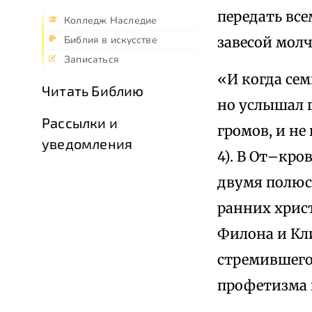
передать вс
Колледж Наследие
завесой молча
Библия в искусстве
Записаться
«И когда сем
Читать Библию
но услышал г
Рассылки и
громов, и не
уведомления
4). В От–кр
двумя полюс
ранних христ
Филона и Кл
стремившего
профетизма н