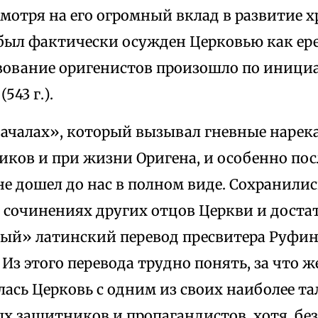
мотря на его огромный вклад в развитие 
 был фактически осужден Церковью как ер
ование оригенистов произошло по иници
543 г.).
началах», который вызывал гневные нарек
ков и при жизни Оригена, и особенно посл
е дошел до нас в полном виде. Сохранилис
 сочинениях других отцов Церкви и доста
ый» латинский перевод пресвитера Руфин
. Из этого перевода трудно понять, за что ж
ась Церковь с одним из своих наиболее т
х защитников и пропагандистов, хотя, без