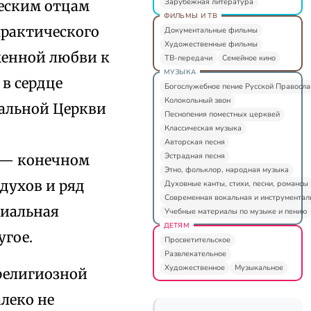
Зарубежная литература
ческим отцам
ФИЛЬМЫ И ТВ
практического
Документальные фильмы
Художественные фильмы
менной любви к
ТВ-передачи
Семейное кино
МУЗЫКА
в сердце
Богослужебное пение Русской Правосл
Колокольный звон
альной Церкви
Песнопения поместных церквей
Классическая музыка
Авторская песня
Эстрадная песня
е — конечном
Этно, фольклор, народная музыка
 духов и ряд
Духовные канты, стихи, песни, романсы
Современная вокальная и инструментал
циальная
Учебные материалы по музыке и пению
ДЕТЯМ
угое.
Просветительское
Развлекательное
Художественное
Музыкальное
 религиозной
леко не