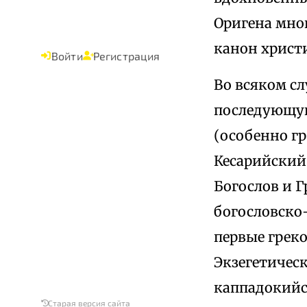
Оригена мно
канон христ
Войти
Регистрация
Во всяком сл
последующую
(особенно г
Кесарийский 
Богослов и 
богословско
первые грек
Экзегетическ
каппадокийск
Старая версия сайта