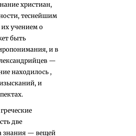
знание христиан,
нности, теснейшим
 их учением о
жет быть
иропонимания, и в
 александрийцев —
ение находилось ,
 изысканий, и
пектах.
(греческие
сть две
а знания — вещей