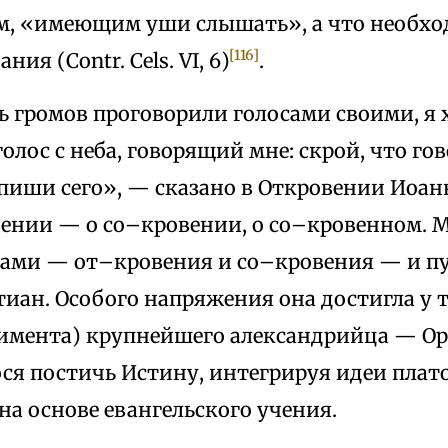
ем, «имеющим уши слышать», а что необхо
[116]
ния (Contr. Cels. VI, 6)
.
ь громов проговорили голосами своими, я 
олос с неба, говорящий мне: скрой, что го
 пиши сего», — сказано в Откровении Иоанн
овении — о со–кровении, о со–кровенном.
ами — от–кровения и со–кровения — и п
иан. Особого напряжения она достигла у т
имента) крупнейшего александрийца — Ор
ся постичь Истину, интегрируя идеи плат
а основе евангельского учения.