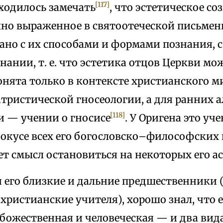
[117]
ходилось замечать
, что эстетическое со
лно выраженное в святоотеческой письме
ано с их способами и формами познания, с
нании, т. е. что эстетика отцов Церкви мо
онята только в контексте христианского м
атристической гносеологии, а для ранних
[118]
и — учении о гносисе
. У Оригена это уч
фокусе всех его богословско–философских
т смысл остановиться на некоторых его ас
и его близкие и дальние предшественники 
ристианские учителя), хорошо знал, что е
божественная и человеческая — и два вид