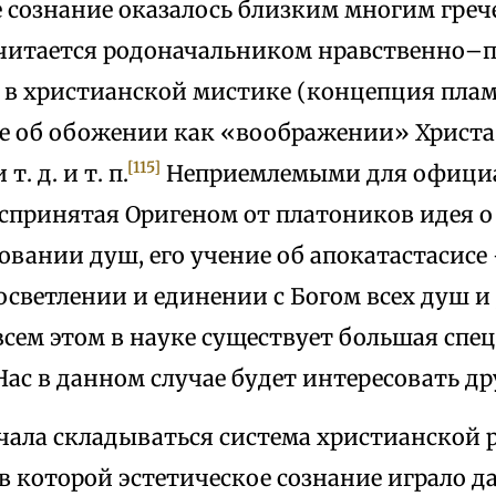
е сознание оказалось близким многим гре
считается родоначальником нравственно–
 в христианской мистике (концепция пла
ие об обожении как «воображении» Христа 
[115]
. д. и т. п.
Неприемлемыми для офици
оспринятая Оригеном от платоников идея о
овании душ, его учение об апокатастасис
осветлении и единении с Богом всех душ и
всем этом в науке существует большая спе
Нас в данном случае будет интересовать др
ачала складываться система христианской
 которой эстетическое сознание играло да