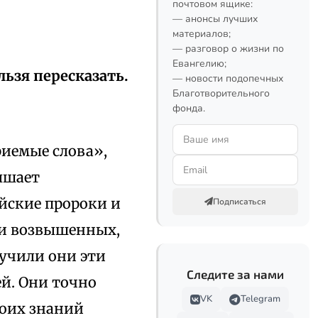
почтовом ящике:
— анонсы лучших
материалов;
— разговор о жизни по
Евангелию;
ьзя пересказать.
— новости подопечных
Благотворительного
фонда.
риемые слова»,
ышает
ейские пророки и
Подписаться
 и возвышенных,
лучили они эти
Следите за нами
й. Они точно
VK
Telegram
воих знаний