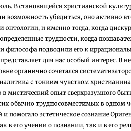
оль. В становящейся христианской культур
ли возможность убедиться, оно активно вт
 и онтологии, и именно тогда, когда диск
определенные трудности, когда познават
ли философа подводили его к иррациональ
 представляет для нас особый интерес. В н
овне органично сочетался систематизатор
алитика с тонким чувством христианина
о в мистический опыт сверхразумного быт
тих обычно трудносовместимых в одном ч
й и помогало эстетическое сознание Ориге
к в его учении о познании, так и в его ре