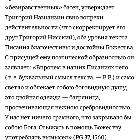
«безнравственных» басен, утверждает
Григорий Назианзин явно вопреки
действительности (что скорректирует его
друг Григорий Нисский), оба уровня текста
Писания благочестивы и достойны Божества.
С присущей ему поэтической образностью он
заявляет: «Впрочем в наших Писаниях тело
(т. е. буквальный смысл текста. — В В.) и само
светло и облекает собою боговидную душу;
это двойная одежда — багряница,
просвечивающая нежною сребровидностью.
У нас нет ничего срамного, что закрывало бы
собою Бога. Стыжусь в помощь Божеству
употреблять вымысел» (PG 37, 1560).