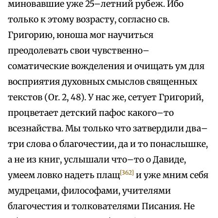
миновавшие уже 25–летний рубеж. Ибо
только к этому возрасту, согласно св.
Григорию, юноша мог научиться
преодолевать свои чувственно–
соматические вожделения и очищать ум для
восприятия духовных смыслов священных
текстов (Or. 2, 48). У нас же, сетует Григорий,
процветает детский пафос какого–то
всезнайства. Мы только что затвердили два–
три слова о благочестии, да и то понаслышке,
а не из книг, услышали что–то о Давиде,
[362]
умеем ловко надеть плащ
и уже мним себя
мудрецами, философами, учителями
благочестия и толкователями Писания. Не