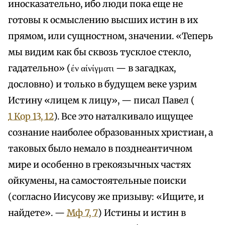
иносказательно, ибо люди пока еще не
готовы к осмыслению высших истин в их
прямом, или сущностном, значении. «Теперь
мы видим как бы сквозь тусклое стекло,
гадательно» (έν αίνίγματι — в загадках,
дословно) и только в будущем веке узрим
Истину «лицем к лицу», — писал Павел (
1 Кор 13, 12
). Все это наталкивало ищущее
сознание наиболее образованных христиан, а
таковых было немало в позднеантичном
мире и особенно в грекоязычных частях
ойкумены, на самостоятельные поиски
(согласно Иисусову же призыву: «Ищите, и
найдете». —
Мф 7, 7
) Истины и истин в