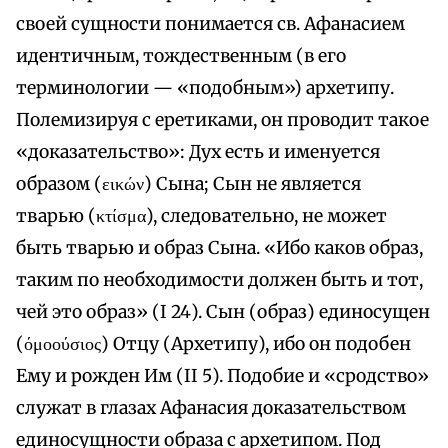
своей сущности понимается св. Афанасием
идентичным, тождественным (в его
терминологии — «подобным») архетипу.
Полемизируя с еретиками, он проводит такое
«доказательство»: Дух есть и именуется
образом (εικών) Сына; Сын не является
тварью (κτίσμα), следовательно, не может
быть тварью и образ Сына. «Ибо каков образ,
таким по необходимости должен быть и тот,
чей это образ» (I 24). Сын (образ) единосущен
(όμοούσιος) Отцу (Архетипу), ибо он подобен
Ему и рожден Им (II 5). Подобие и «сродство»
служат в глазах Афанасия доказательством
единосущности образа с архетипом. Под