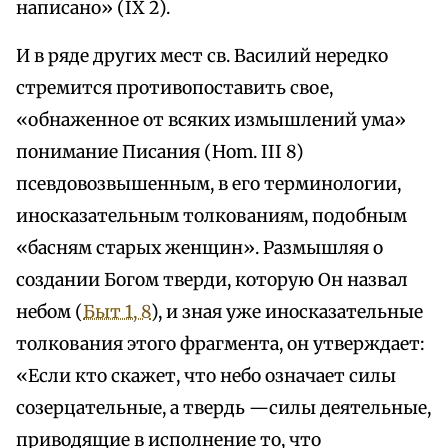
написано» (IX 2).
И в ряде других мест св. Василий нередко
стремится противопоставить свое,
«обнаженное от всяких измышлений ума»
понимание Писания (Ноm. III 8)
псевдовозвышенным, в его терминологии,
иносказательным толкованиям, подобным
«басням старых женщин». Размышляя о
создании Богом тверди, которую Он назвал
небом (
Быт 1, 8
), и зная уже иносказательные
толкования этого фрагмента, он утверждает:
«Если кто скажет, что небо означает силы
созерцательные, а твердь —силы деятельные,
приводящие в исполнение то, что