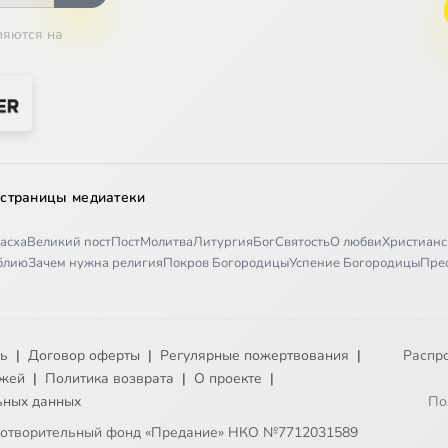
ляются на
 страницы медиатеки
асха
Великий пост
Пост
Молитва
Литургия
Бог
Святость
О любви
Христианс
иблию
Зачем нужна религия
Покров Богородицы
Успение Богородицы
Пре
ть
|
Договор оферты
|
Регулярные пожертвования
|
Распр
ежей
|
Политика возврата
|
О проекте
|
ьных данных
По
готворительный фонд «Предание» НКО №7712031589