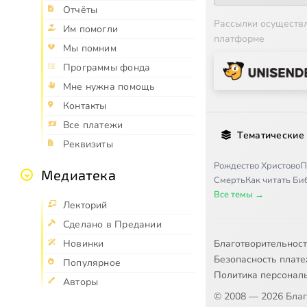
Отчёты
Рассылки осуществ
Им помогли
платформе
Мы помним
Программы фонда
Мне нужна помощь
Контакты
Все платежи
Тематические
Реквизиты
Рождество Христово
П
Медиатека
Смерть
Как читать Б
Все темы →
Лекторий
Сделано в Предании
Благотворительнос
Новинки
Безопасность плат
Популярное
Политика персонал
Авторы
© 2008 — 2026 Бла