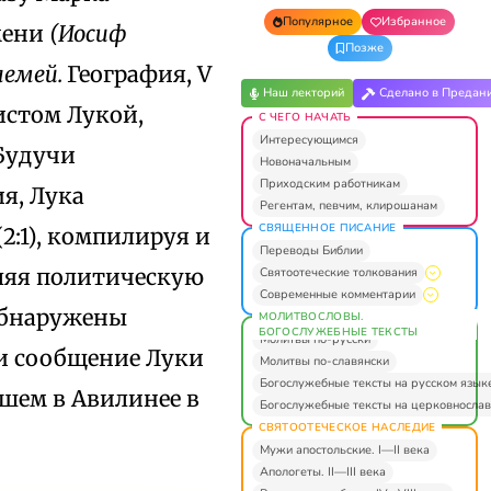
Популярное
Избранное
имени
(Иосиф
Позже
лемей.
География, V
Наш лекторий
Сделано в Предан
истом Лукой,
С ЧЕГО НАЧАТЬ
Интересующимся
 Будучи
Новоначальным
Приходским работникам
я, Лука
Регентам, певчим, клирошанам
СВЯЩЕННОЕ ПИСАНИЕ
2:1), компилируя и
Переводы Библии
вляя политическую
Святоотеческие толкования
Современные комментарии
 обнаружены
МОЛИТВОСЛОВЫ.
БОГОСЛУЖЕБНЫЕ ТЕКСТЫ
Молитвы по-русски
и сообщение Луки
Молитвы по-славянски
Богослужебные тексты на русском язык
вшем в Авилинее в
Богослужебные тексты на церковнослав
СВЯТООТЕЧЕСКОЕ НАСЛЕДИЕ
Мужи апостольские. I—II века
Апологеты. II—III века