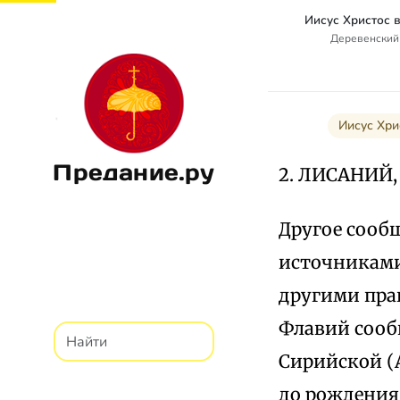
Иисус Христос 
Деревенский
Иисус Хри
Предание.ру
2. ЛИСАНИЙ
Другое сооб
источниками,
другими прав
Флавий сооб
Сирийской (Ав
до рождения