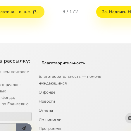
9 / 172
тина. I в. н. э. (?…
2а. Надпись Н
а рассылку:
Благотворительность
ашем почтовом
Благотворительность — помочь
нуждающимся
атериалов;
ных
О фонде
 фонда;
Новости
 по Евангелию.
Отчёты
Им помогли
Программы