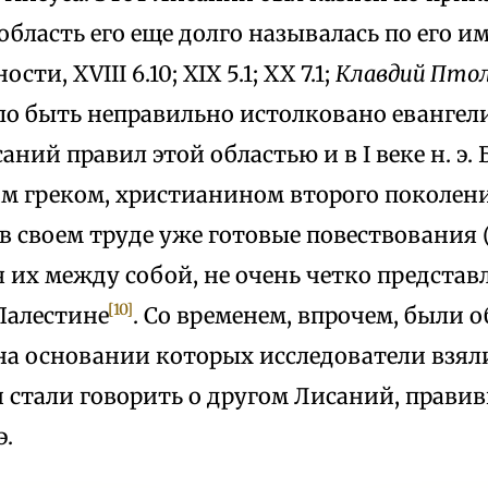
область его еще долго называлась по его 
ости, XVIII 6.10; XIX 5.1; XX 7.1;
Клавдий Пто
огло быть неправильно истолковано евангел
аний правил этой областью и в I веке н. э.
м греком, христианином второго поколени
в своем труде уже готовые повествования (
 их между собой, не очень четко предста
[10]
Палестине
. Со временем, впрочем, были
на основании которых исследователи взял
 стали говорить о другом Лисаний, прави
э.