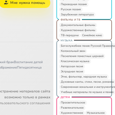
Мне нужна помощь
Переводная поэзия
Русская поэзия
Зарубежная литература
ФИЛЬМЫ И ТВ
Документальные фильмы
Художественные фильмы
ТВ-передачи
Семейное кино
МУЗЫКА
Богослужебное пение Русской Правосл
Колокольный звон
Песнопения поместных церквей
Классическая музыка
кий брак
Воспитание детей
Авторская песня
ображение
Пятидесятница
Эстрадная песня
Этно, фольклор, народная музыка
Духовные канты, стихи, песни, романсы
Современная вокальная и инструментал
остранение материалов сайта
Учебные материалы по музыке и пению
возможно только в рамках
ДЕТЯМ
Просветительское
льзовательского соглашения
Развлекательное
Художественное
Музыкальное