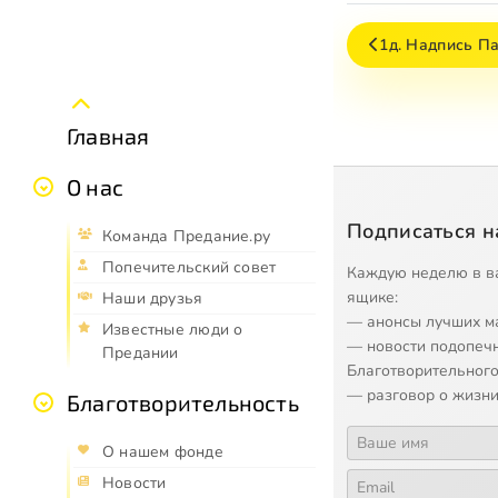
1д. Надпись Пала
Главная
О нас
Подписаться н
Команда Предание.ру
Попечительский совет
Каждую неделю в в
ящике:
Наши друзья
— анонсы лучших м
Известные люди о
— новости подопеч
Предании
Благотворительного
— разговор о жизни
Благотворительность
О нашем фонде
Новости