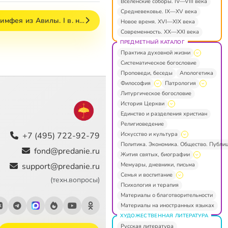
Вселенские соборы. IV—VIII века
Средневековье. IX—XV века
имфея из Авилы. I в. н…
Новое время. XVI—XIX века
Современность. XX—XXI века
ПРЕДМЕТНЫЙ КАТАЛОГ
Практика духовной жизни
Систематическое богословие
Проповеди, беседы
Апологетика
Философия
Патрология
Литургическое богословие
История Церкви
Единство и разделения христиан
Религиоведение
Искусство и культура
+7 (495) 722-92-79
Политика. Экономика. Общество. Публи
fond@predanie.ru
Жития святых, биографии
Мемуары, дневники, письма
support@predanie.ru
Семья и воспитание
(техн.вопросы)
Психология и терапия
Материалы о благотворительности
Материалы на иностранных языках
ХУДОЖЕСТВЕННАЯ ЛИТЕРАТУРА
Русская литература