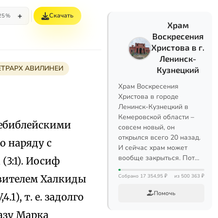
+
Скачать
25%
Храм
Воскресения
Христова в г.
Ленинск-
ТЕТРАРХ АВИЛИНЕИ
Кузнецкий
Храм Воскресения
Христова в городе
Ленинск-Кузнецкий в
Кемеровской области –
небиблейскими
совсем новый, он
открылся всего 20 назад.
о наряду с
И сейчас храм может
вообще закрыться. Пот…
3:1). Иосиф
авителем Халкиды
Собрано 17 354,95 ₽
из 500 363 ₽
Помочь
.1), т. е. задолго
азу Марка