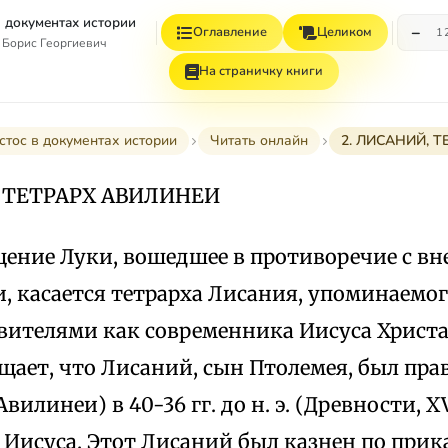
в документах истории
−
Оглавление
Целиком
1
 Борис Георгиевич
На страничку книги
стос в документах истории
Читать онлайн
2. ЛИСАНИЙ, 
, ТЕТРАРХ АВИЛИНЕИ
щение Луки, вошедшее в противоречие с в
 касается тетрарха Лисания, упоминаемог
ителями как современника Иисуса Христа (
щает, что Лисаний, сын Птолемея, был пр
илинеи) в 40-36 гг. до н. э. (Древности, XV,4
 Иисуса. Этот Лисаний был казнен по прик