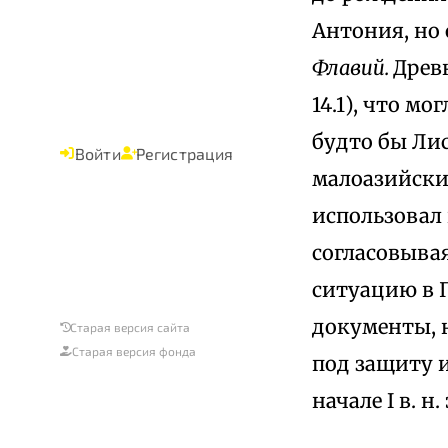
Антония, но 
Флавий.
Древн
14.1), что м
будто бы Лис
Войти
Регистрация
малоазийски
использовал 
согласовывая
ситуацию в 
документы, 
Старая версия сайта
Старая версия фонда
под защиту и
начале I в. н. 