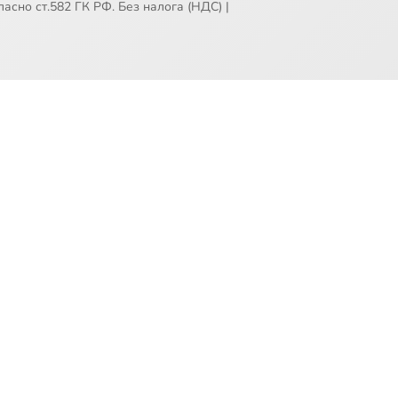
асно ст.582 ГК РФ. Без налога (НДС)
|