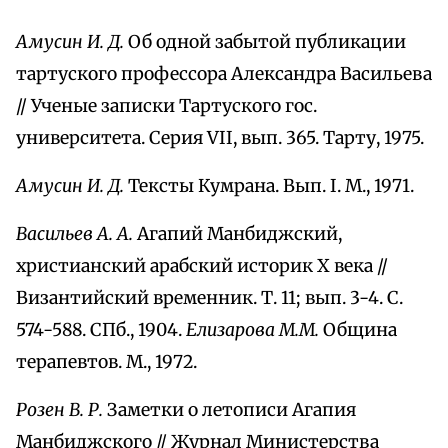
Амусин И. Д.
Об одной забытой публикации
тартуского профессора Александра Васильева
// Ученые записки Тартуского гос.
университета. Серия VII, вып. 365. Тарту, 1975.
Амусин И. Д.
Тексты Кумрана. Вып. I. M., 1971.
Васильев А. А.
Агапий Манбиджский,
христианский арабский историк X века //
Византийский временник. Т. 11; вып. 3-4. С.
574-588. СПб., 1904.
Елизарова М.М.
Община
терапевтов. М., 1972.
Розен В. Р.
Заметки о летописи Агапия
Манбиджского // Журнал Министерства