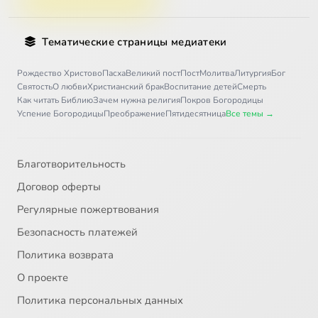
Тематические страницы медиатеки
Рождество Христово
Пасха
Великий пост
Пост
Молитва
Литургия
Бог
Святость
О любви
Христианский брак
Воспитание детей
Смерть
Как читать Библию
Зачем нужна религия
Покров Богородицы
Успение Богородицы
Преображение
Пятидесятница
Все темы →
Благотворительность
Договор оферты
Регулярные пожертвования
Безопасность платежей
Политика возврата
О проекте
Политика персональных данных