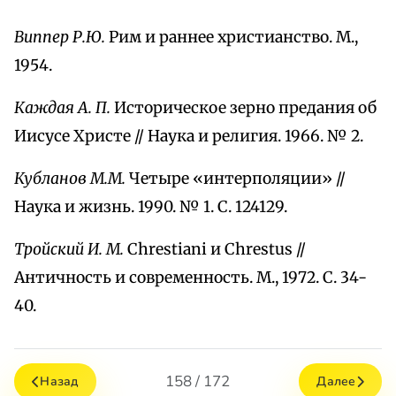
Виппер Р.Ю.
Рим и раннее христианство. М.,
1954.
Каждая А. П.
Историческое зерно предания об
Иисусе Христе // Наука и религия. 1966. № 2.
Кубланов М.М.
Четыре «интерполяции» //
Наука и жизнь. 1990. № 1. С. 124129.
Тройский И.
M
.
Chrestiani и Chrestus //
Античность и современность. М., 1972. С. 34-
40.
158 / 172
Назад
Далее