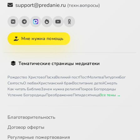
support@predanie.ru
(техн.вопросы)
Мне нужна помощь
Тематические страницы медиатеки
Рождество Христово
Пасха
Великий пост
Пост
Молитва
Литургия
Бог
Святость
О любви
Христианский брак
Воспитание детей
Смерть
Как читать Библию
Зачем нужна религия
Покров Богородицы
Успение Богородицы
Преображение
Пятидесятница
Все темы →
Благотворительность
Договор оферты
Регулярные пожертвования