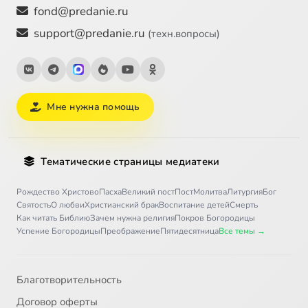
fond@predanie.ru
support@predanie.ru
(техн.вопросы)
Мне нужна помощь
Тематические страницы медиатеки
Рождество Христово
Пасха
Великий пост
Пост
Молитва
Литургия
Бог
Святость
О любви
Христианский брак
Воспитание детей
Смерть
Как читать Библию
Зачем нужна религия
Покров Богородицы
Успение Богородицы
Преображение
Пятидесятница
Все темы →
Благотворительность
Договор оферты