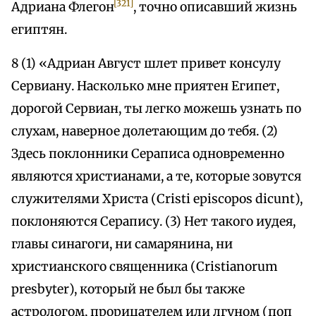
[321]
Адриана Флегон
, точно описавший жизнь
египтян.
8 (1) «Адриан Август шлет привет консулу
Сервиану. Насколько мне приятен Египет,
дорогой Сервиан, ты легко можешь узнать по
слухам, наверное долетающим до тебя. (2)
Здесь поклонники Сераписа одновременно
являются христианами, а те, которые зовутся
служителями Христа (Cristi episcopos dicunt),
поклоняются Серапису. (3) Нет такого иудея,
главы синагоги, ни самарянина, ни
христианского священника (Cristianorum
presbyter), который не был бы также
астрологом, прорицателем или лгуном (поп