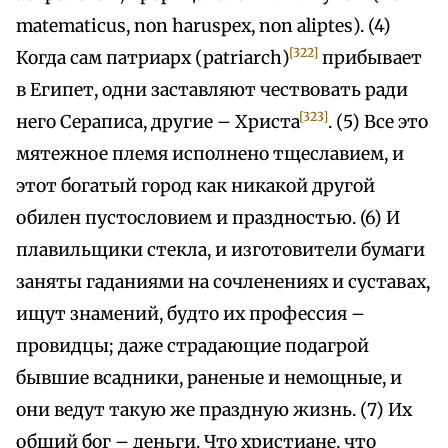
matematicus, non haruspex, non aliptes). (4)
[322]
Когда сам патриарх (patriarch)
прибывает
в Египет, одни заставляют чествовать ради
[323]
него Сераписа, другие – Христа
. (5) Все это
мятежное племя исполнено тщеславием, и
этот богатый город как никакой другой
обилен пустословием и праздностью. (6) И
плавильщики стекла, и изготовители бумаги
заняты гаданиями на сочленениях и суставах,
ищут знамений, будто их профессия –
провидцы; даже страдающие подагрой
бывшие всадники, раненые и немощные, и
они ведут такую же праздную жизнь. (7) Их
общий бог – деньги. Что христиане, что