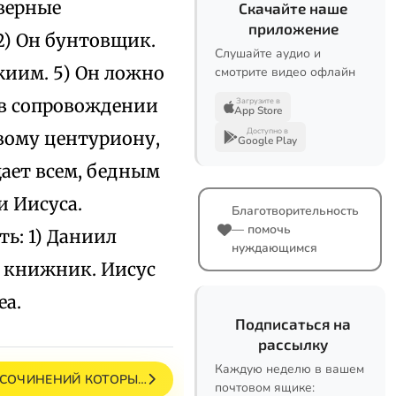
оверные
Скачайте наше
приложение
 2) Он бунтовщик.
Слушайте аудио и
жиим. 5) Он ложно
смотрите видео офлайн
м в сопровождении
Загрузите в
App Store
Доступно в
рвому центуриону,
Google Play
щает всем, бедным
и Иисуса.
Благотворительность
— помочь
ь: 1) Даниил
нуждающимся
ет книжник. Иисус
ea.
Подписаться на
рассылку
Каждую неделю в вашем
 СОЧИНЕНИЙ КОТОРЫ…
почтовом ящике: