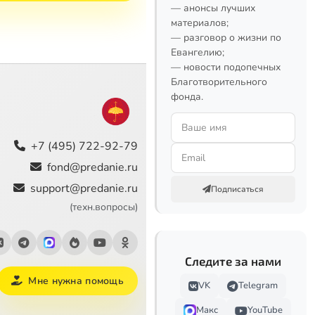
— анонсы лучших
материалов;
— разговор о жизни по
Евангелию;
— новости подопечных
Благотворительного
фонда.
+7 (495) 722-92-79
fond@predanie.ru
support@predanie.ru
Подписаться
(техн.вопросы)
Следите за нами
Мне нужна помощь
VK
Telegram
Макс
YouTube