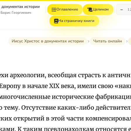
в документах истории
−
Оглавление
Целиком
1
 Борис Георгиевич
На страничку книги
Иисус Христос в документах истории
Читать онлайн
ехи археологии, всеобщая страсть к антич
вропу в начале XIX века, имели свою «нак
многочисленные исторические фабрикации,
ю тему. Отсутствие каких-либо действите
ских открытий в этой части компенсиров
ками. К таким псевдонаходкам относятся 