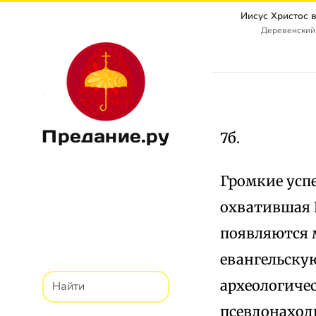
Иисус Христос 
Деревенский
Предание.ру
7б.
Громкие усп
охватившая Е
появляются 
евангельску
археологиче
псевдонаход