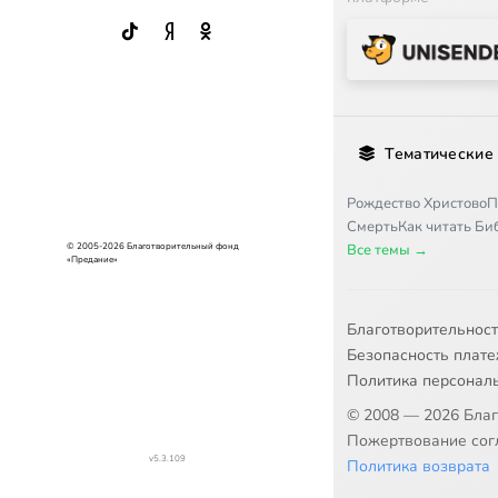
Тематические
Рождество Христово
П
Смерть
Как читать Б
Все темы →
© 2005-2026 Благотворительный фонд
«Предание»
Благотворительнос
Безопасность плат
Политика персонал
© 2008 — 2026 Бла
Пожертвование согл
v5.3.109
Политика возврата