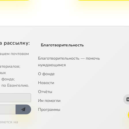
а рассылку:
Благотворительность
ашем почтовом
Благотворительность — помочь
нуждающимся
атериалов;
ных
О фонде
 фонда;
Новости
 по Евангелию.
Отчёты
Им помогли
Программы
ляются на