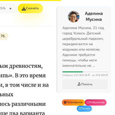
+
Скачать
25%
Аделина
Мусина
Аделина Мусина, 21 год,
город Усинск. Детский
7б.
церебральный паралич,
передвигается на
ходунках или коляске.
Аделине требуется
помощь, чтобы ноги
ным древностям,
окончательно не …
ипь». В это время
Собрано 213 902,36 ₽
из 476 650 ₽
 в том числе и на
Помочь
льных
Популярное
Избранное
алось различными
Позже
еще два варианта