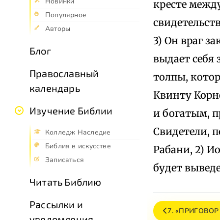
Новинки
кресте между
Популярное
свидетельств
Авторы
3) Он враг з
Блог
выдает себя 
Православный
толпы, котор
календарь
Квинту Кор
Изучение Библии
и богатым, 
Свидетели, п
Колледж Наследие
Библия в искусстве
Рабани, 2) И
Записаться
будет выведе
Читать Библию
Рассылки и
7. «ПРИГОВОР
уведомления