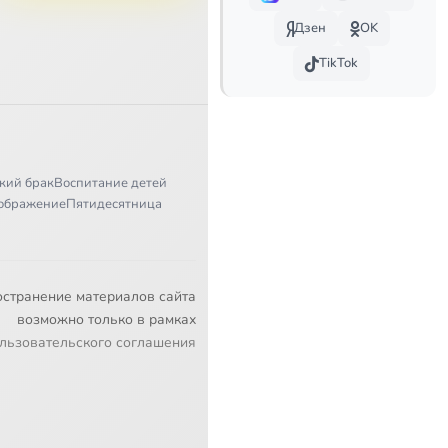
Дзен
OK
TikTok
кий брак
Воспитание детей
ображение
Пятидесятница
остранение материалов сайта
возможно только в рамках
льзовательского соглашения