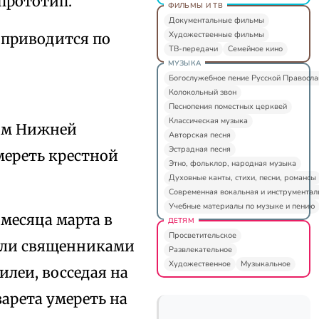
прототип.
ФИЛЬМЫ И ТВ
Документальные фильмы
Художественные фильмы
 приводится по
ТВ-передачи
Семейное кино
МУЗЫКА
Богослужебное пение Русской Правосл
Колокольный звон
Песнопения поместных церквей
Классическая музыка
ом Нижней
Авторская песня
Эстрадная песня
умереть крестной
Этно, фольклор, народная музыка
Духовные канты, стихи, песни, романсы
Современная вокальная и инструментал
Учебные материалы по музыке и пению
 месяца марта в
ДЕТЯМ
Просветительское
были священниками
Развлекательное
Художественное
Музыкальное
леи, восседая на
арета умереть на