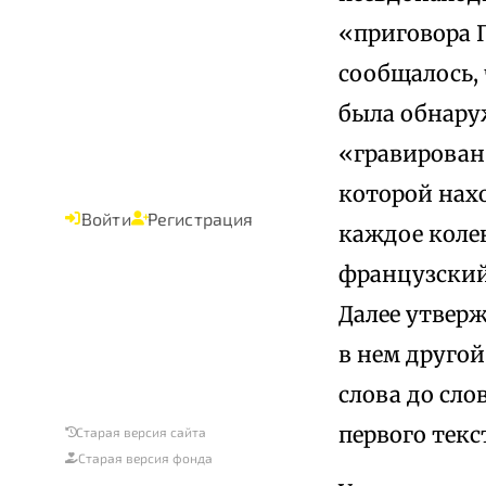
«приговора П
сообщалось, 
была обнару
«гравирован 
которой нахо
Войти
Регистрация
каждое коле
французский 
Далее утвер
в нем друго
слова до сл
первого текс
Старая версия сайта
Старая версия фонда