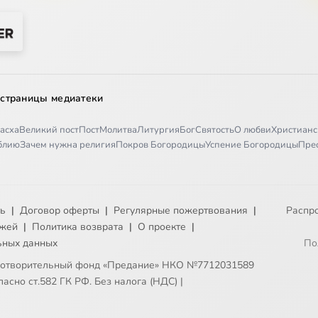
 страницы медиатеки
асха
Великий пост
Пост
Молитва
Литургия
Бог
Святость
О любви
Христианс
иблию
Зачем нужна религия
Покров Богородицы
Успение Богородицы
Пре
ть
|
Договор оферты
|
Регулярные пожертвования
|
Распр
ежей
|
Политика возврата
|
О проекте
|
ьных данных
По
готворительный фонд «Предание» НКО №7712031589
асно ст.582 ГК РФ. Без налога (НДС)
|