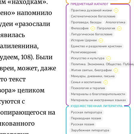
еим «находкам».
ПРЕДМЕТНЫЙ КАТАЛОГ
Практика духовной жизни
лено» напомнило
Систематическое богословие
Проповеди, беседы
Апологетика
иудеи «разослали
Философия
Патрология
оявилась
Литургическое богословие
История Церкви
Галилеянина,
Единство и разделения христиан
Религиоведение
деем, 108). Были
Искусство и культура
Политика. Экономика. Общество. Публи
вреи, может, даже
Жития святых, биографии
Мемуары, дневники, письма
что текст
Семья и воспитание
Психология и терапия
вора» целиком
Материалы о благотворительности
суются с
Материалы на иностранных языках
ХУДОЖЕСТВЕННАЯ ЛИТЕРАТУРА
, опирающегося на
Русская литература
Переводная поэзия
ликованного
Русская поэзия
Зарубежная литература