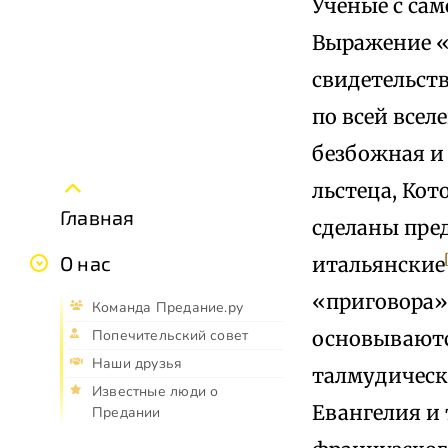
Ученые с сам
Выражение «
свидетельств
по всей всел
безбожная и 
льстеца, Кот
Главная
сделаны пред
О нас
итальянские
«приговора»
Команда Предание.ру
основываются
Попечительский совет
Наши друзья
талмудическ
Известные люди о
Евангелия и 
Предании