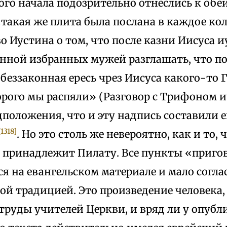
ого начала подозрительно отнеслись к об
такая же плита была послана в каждое ко
о Иустина о том, что после казни Иисуса 
енной избранных мужей разглашать, что п
беззаконная ересь чрез Иисуса какого-то 
орого мы распяли» (Разговор с Трифоном иу
положения, что и эту надпись составили е
[1318]
. Но это столь же невероятно, как и то, 
 принадлежит Пилату. Все пункты «приго
 на евангельском материале и мало согла
ой традицией. Это произведение человека
труды учителей Церкви, и вряд ли у опуб