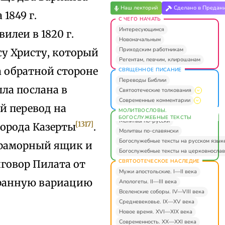
Наш лекторий
Сделано в Предан
1849 г.
С ЧЕГО НАЧАТЬ
Интересующимся
илеи в 1820 г.
Новоначальным
Приходским работникам
су Христу, который
Регентам, певчим, клирошанам
а обратной стороне
СВЯЩЕННОЕ ПИСАНИЕ
Переводы Библии
ла послана в
Святоотеческие толкования
Современные комментарии
й перевод на
МОЛИТВОСЛОВЫ.
БОГОСЛУЖЕБНЫЕ ТЕКСТЫ
Молитвы по-русски
[1317]
города Казерты
.
Молитвы по-славянски
Богослужебные тексты на русском язык
 мраморный ящик и
Богослужебные тексты на церковнослав
СВЯТООТЕЧЕСКОЕ НАСЛЕДИЕ
говор Пилата от
Мужи апостольские. I—II века
странную вариацию
Апологеты. II—III века
Вселенские соборы. IV—VIII века
Средневековье. IX—XV века
Новое время. XVI—XIX века
Современность. XX—XXI века