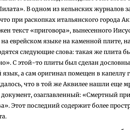
илата». В одном из кельнских журналов за 
что при раскопках итальянского города Акв
жен текст «приговора», вынесенного Иису
на еврейском языке на каменной плите, н
дятся следующие слова: такая же плита бы
но». С этой-то плиты был сделан дословны
язык, а сам оригинал помещен в капеллу 
ждалось, что в той же Аквилее нашли еще
й документ, озаглавленный: «Смертный при
ова». Этот последний содержит более про
та.