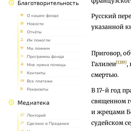
французског
Благотворительность
Русский пер
О нашем фонде
Новости
указанной кни
Отчёты
Им помогли
Мы помним
Приговор, о
Программы фонда
[1319]
Галилеи
,
Мне нужна помощь
Контакты
смертью.
Все платежи
В 17-й год п
Реквизиты
священном г
Медиатека
и жрецами Б
Лекторий
судейском се
Сделано в Предании