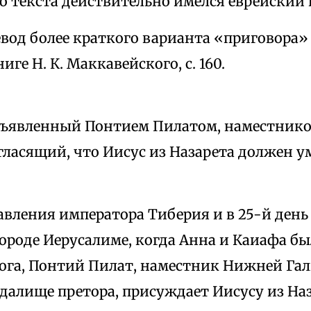
о текста действительно имелся еврейский 
евод более краткого варианта «приговора»
ге Н. К. Маккавейского, с. 160.
бъявленный Понтием Пилатом, наместник
 гласящий, что Иисус из Назарета должен 
равления императора Тиберия и в 25-й день
ороде Иерусалиме, когда Анна и Каиафа 
ога, Понтий Пилат, наместник Нижней Гали
далище претора, присуждает Иисусу из Наз