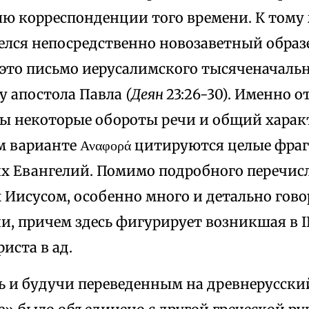
ю корреспонденции того времени. К тому 
елся непосредственно новозаветный образ
 это письмо иерусалимского тысяченачаль
лу апостола Павла
(Деян
23:26-30). Именно 
ы некоторые обороты речи и общий характ
 варианте Αναφορά цитируются целые фра
х Евангелий. Помимо подробного перечисл
Иисусом, особенно много и детально говор
и, причем здесь фигурирует возникшая в III
иста в ад.
ь и будучи переведенным на древнерусски