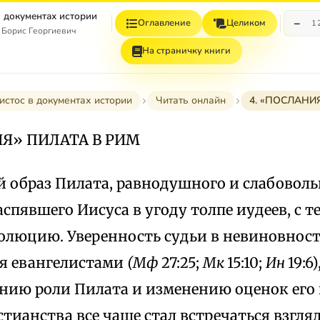
в документах истории
−
Оглавление
Целиком
1
 Борис Георгиевич
На страничку книги
истос в документах истории
Читать онлайн
4. «ПОСЛАНИ
ИЯ» ПИЛАТА В РИМ
й образ Пилата, равнодушного и слабовол
аспявшего Иисуса в угоду толпе иудеев, с 
волюцию. Уверенность судьи в невиновност
я евангелистами
(Мф
27:25;
Мк
15:10;
Ин
19:6
нию роли Пилата и изменению оценок его 
тианства все чаще стал встречаться взгляд