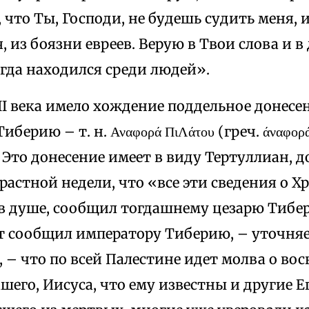
 что Ты, Господи, не будешь судить меня, и
, из боязни евреев. Верую в Твои слова и в
гда находился среди людей».
II века имело хождение поддельное донесе
иберию – т. н. Αναφορά ΠιΛάτου (греч. άναφο
 Это донесение имеет в виду Тертуллиан, д
астной недели, что «все эти сведения о Х
в душе, сообщил тогдашнему цезарю Тибе
ат сообщил императору Тиберию, – уточня
 – что по всей Палестине идет молва о во
шего, Иисуса, что ему известны и другие Ег