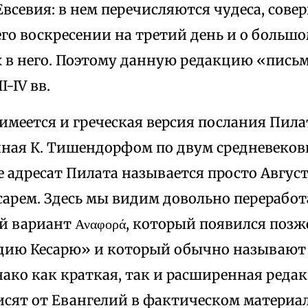
всевия: в нем перечисляются чудеса, сове
его воскресении на третий день и о большо
 в него. Поэтому данную редакцию «пись
I-IV вв.
 имеется и греческая версия послания Пила
ная К. Тишендорфом по двум средневеков
 адресат Пилата называется просто Август
сарем. Здесь мы видим довольно перерабо
 вариант Αναφορά, который появился позж
дию Кесарю» и который обычно называю
ако как краткая, так и расширенная редак
исят от Евангелий в фактическом материа