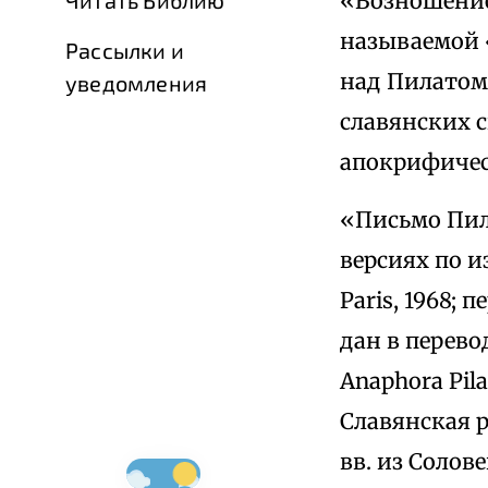
«Возношение
называемой «
Рассылки и
над Пилатом 
уведомления
славянских 
апокрифичес
«Письмо Пил
версиях по 
Paris, 1968;
дан в перево
Anaphora Pilat
Славянская 
вв. из Солов