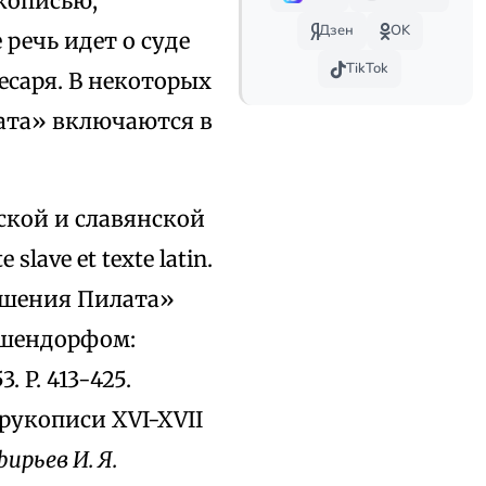
кописью,
Дзен
OK
 речь идет о суде
TikTok
есаря. В некоторых
ата» включаются в
ской и славянской
 slave et texte latin.
ношения Пилата»
Тишендорфом:
3. P. 413-425.
рукописи XVI-XVII
ирьев И. Я.