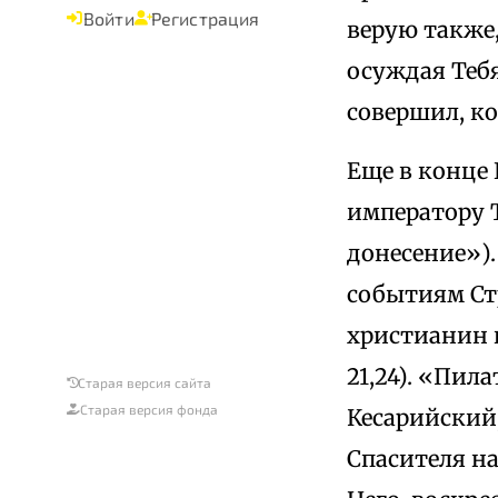
Войти
Регистрация
верую также,
осуждая Тебя
совершил, ко
Еще в конце 
императору Т
донесение»).
событиям Стр
христианин 
21,24). «Пил
Старая версия сайта
Старая версия фонда
Кесарийский,
Спасителя на