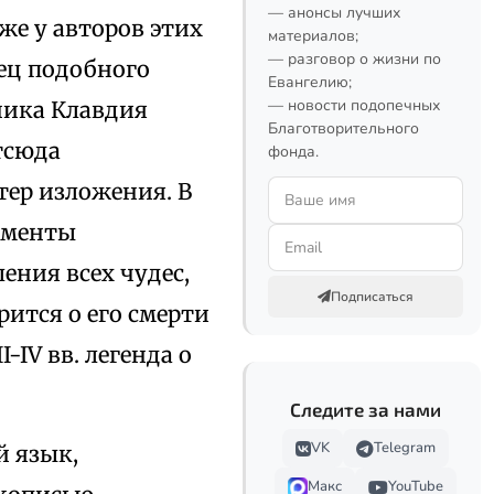
— анонсы лучших
же у авторов этих
материалов;
— разговор о жизни по
ец подобного
Евангелию;
— новости подопечных
ника Клавдия
Благотворительного
отсюда
фонда.
ер изложения. В
гменты
ения всех чудес,
Подписаться
ится о его смерти
-IV вв. легенда о
Следите за нами
VK
Telegram
й язык,
Макс
YouTube