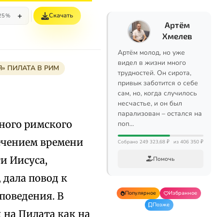
+
Скачать
25%
Артём
Хмелев
Артём молод, но уже
видел в жизни много
Я» ПИЛАТА В РИМ
трудностей. Он сирота,
привык заботится о себе
сам, но, когда случилось
несчастье, и он был
парализован – остался на
ьного римского
поп…
течением времени
Собрано 249 323,68 ₽
из 406 350 ₽
и Иисуса,
Помочь
), дала повод к
Популярное
Избранное
поведения. В
Позже
 на Пилата как на