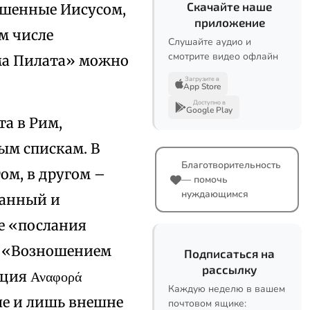
Скачайте наше
ршенные Иисусом,
приложение
м числе
Слушайте аудио и
смотрите видео офлайн
ма Пилата» можно
Загрузите в
App Store
Доступно в
Google Play
та в Рим,
ым спискам. В
Благотворительность
ом, в другом –
— помочь
нуждающимся
танный и
е «послания
т «Возношением
Подписаться на
рассылку
ция Αναφορά
Каждую неделю в вашем
ле и лишь внешне
почтовом ящике: