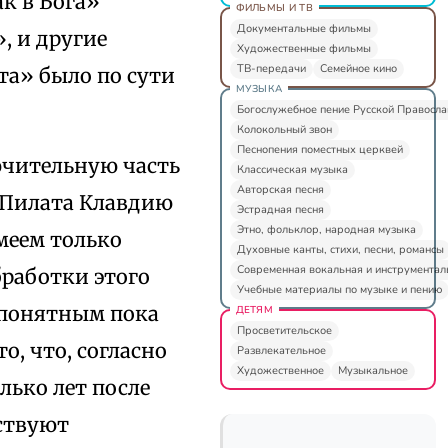
ак в Бога»
ФИЛЬМЫ И ТВ
Документальные фильмы
», и другие
Художественные фильмы
ТВ-передачи
Семейное кино
та» было по сути
МУЗЫКА
Богослужебное пение Русской Правосл
Колокольный звон
Песнопения поместных церквей
лючительную часть
Классическая музыка
Авторская песня
 Пилата Клавдию
Эстрадная песня
Этно, фольклор, народная музыка
меем только
Духовные канты, стихи, песни, романсы
Современная вокальная и инструментал
бработки этого
Учебные материалы по музыке и пению
епонятным пока
ДЕТЯМ
Просветительское
о, что, согласно
Развлекательное
Художественное
Музыкальное
лько лет после
ствуют