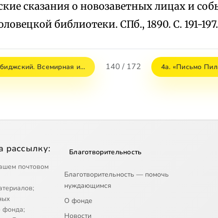
кие сказания о новозаветных лицах и соб
овецкой библиотеки. СПб., 1890. С. 191-197.
140 / 172
нбиджский. Всемирная и…
4а. «Письмо Пи
а рассылку:
Благотворительность
ашем почтовом
Благотворительность — помочь
нуждающимся
атериалов;
ных
О фонде
 фонда;
Новости