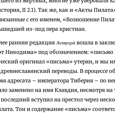
сшего из мертвых, многие уже уверовали к
стория, II 2.1). Так же, как и «Акты Пилата
вязанные с его именем, «Возношение Пила
вышедшей из-под пера христиан.
лее ранняя редакция Αναφορά вошла в зак
от Никодима» под обозначением: «письмо
еческий оригинал «письма» утерян, и мы и
древнеславянский переводы. В процессе о
мя адресата – императора Тиберия – по н
о заменено на имя Клавдия, несмотря на т
последний вступил на престол через неско
лата. Тон и содержание «письма» соответ