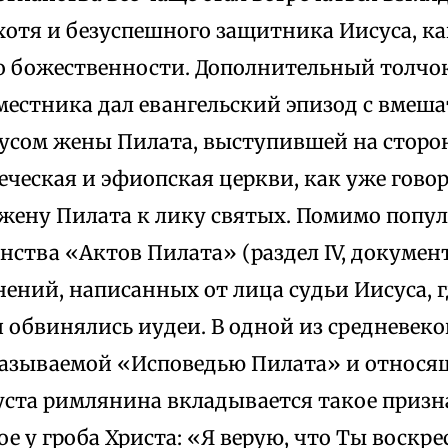
хотя и безуспешного защитника Иисуса, ка
го божественности. Дополнительный толчо
естника дал евангельский эпизод с вмеша
сусом жены Пилата, выступившей на сторо
Греческая и эфиопская церкви, как уже гово
жену Пилата к лику святых. Помимо попул
нства «Актов Пилата» (раздел IV, документ
ений, написанных от лица судьи Иисуса, г
 обвинялись иудеи. В одной из средневек
называемой «Исповедью Пилата» и относя
 уста римлянина вкладывается такое призн
е у гроба Христа: «Я верую, что Ты воскре