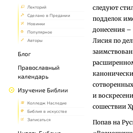
следуют стил
Лекторий
Сделано в Предании
подделок им
Новинки
донесения –
Популярное
Лисия по де
Авторы
заимствован
Блог
расширенном
Православный
канонически
календарь
сотворенных 
Изучение Библии
и воскресени
Колледж Наследие
сошествии Хр
Библия в искусстве
Записаться
Попав на Рус
Читать Библию