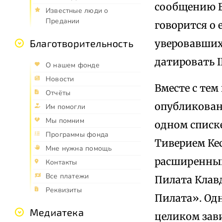
сообщению Е
Известные люди о
Предании
говорится о 
уверовавших
Благотворительность
датировать II
О нашем фонде
Новости
Вместе с тем
Отчёты
опубликован
Им помогли
Мы помним
одном списке
Программы фонда
Тиверием Ке
Мне нужна помощь
расширенный
Контакты
Все платежи
Пилата Клав
Реквизиты
Пилата». Одн
Медиатека
целиком зав