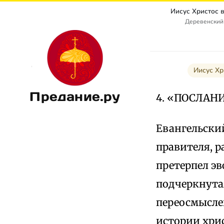
Иисус Христос 
Деревенский
Иисус Хр
Предание.ру
4. «ПОСЛАН
Евангельски
правителя, р
претерпел э
подчеркнута
переосмысле
истории хрис