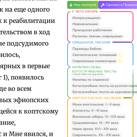
Наш лекторий
Сделано в Предан
к на еще одного
С ЧЕГО НАЧАТЬ
Интересующимся
к к реабилитации
Новоначальным
Приходским работникам
тельством в ход
Регентам, певчим, клирошанам
не подсудимого
СВЯЩЕННОЕ ПИСАНИЕ
Переводы Библии
рилось,
Святоотеческие толкования
Современные комментарии
ярных в первые
МОЛИТВОСЛОВЫ.
БОГОСЛУЖЕБНЫЕ ТЕКСТЫ
Молитвы по-русски
 1), появилось
Молитвы по-славянски
Богослужебные тексты на русском язык
де во всем
Богослужебные тексты на церковнослав
СВЯТООТЕЧЕСКОЕ НАСЛЕДИЕ
овых эфиопских
Мужи апостольские. I—II века
щейся к коптскому
Апологеты. II—III века
Вселенские соборы. IV—VIII века
ание,
Средневековье. IX—XV века
Новое время. XVI—XIX века
с и Мне явился, и
Современность. XX—XXI века