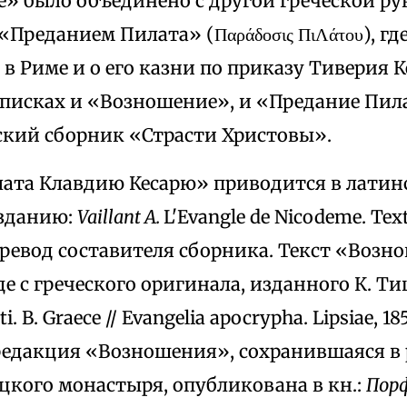
» было объединено с другой греческой ру
Преданием Пилата» (Παράδοσις ΠιΛάτου), где
в Риме и о его казни по приказу Тиверия К
списках и «Возношение», и «Предание Пил
кий сборник «Страсти Христовы».
ата Клавдию Кесарю» приводится в латин
изданию:
Vaillant A
.
L'Evangle de Nicodeme. Texte
 перевод составителя сборника. Текст «Воз
де с греческого оригинала, изданного К. 
i. В. Graece // Evangelia apocrypha. Lipsiae, 185
редакция «Возношения», сохранившаяся в 
ецкого монастыря, опубликована в кн.:
Порф