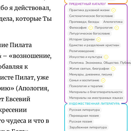
ПРЕДМЕТНЫЙ КАТАЛОГ
бо я действовал,
Практика духовной жизни
Систематическое богословие
 дела, которые Ты
Проповеди, беседы
Апологетика
Философия
Патрология
Литургическое богословие
История Церкви
ние Пилата
Единство и разделения христиан
Религиоведение
ρά – «возношение,
Искусство и культура
Политика. Экономика. Общество. Публи
обавляя к
Жития святых, биографии
Мемуары, дневники, письма
ристе Пилат, уже
Семья и воспитание
Психология и терапия
рию» (Апология,
Материалы о благотворительности
ет Евсевий
Материалы на иностранных языках
ХУДОЖЕСТВЕННАЯ ЛИТЕРАТУРА
скресении
Русская литература
Переводная поэзия
о чудеса и что в
Русская поэзия
Зарубежная литература