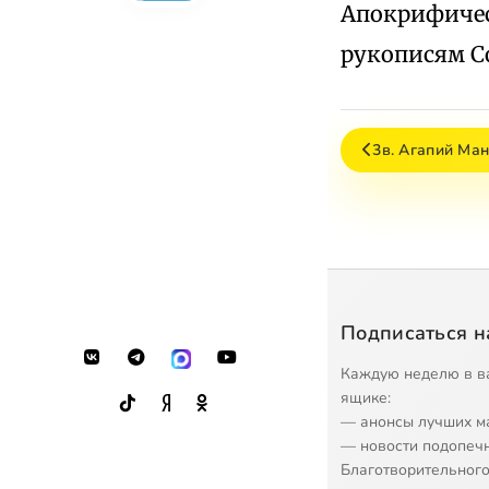
Апокрифичес
рукописям Сол
3в. Агапий Ма
Подписаться н
Каждую неделю в в
ящике:
— анонсы лучших м
— новости подопеч
Благотворительного