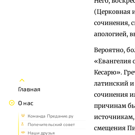
Него, воскре
(Церковная и
сочинения, с
апологией, 
Вероятно, бо
«Евангелия 
Кесарю». Гр
латинский и 
Главная
сочинения и
О нас
причинам был
источникам, 
Команда Предание.ру
Попечительский совет
смещения Пи
Наши друзья