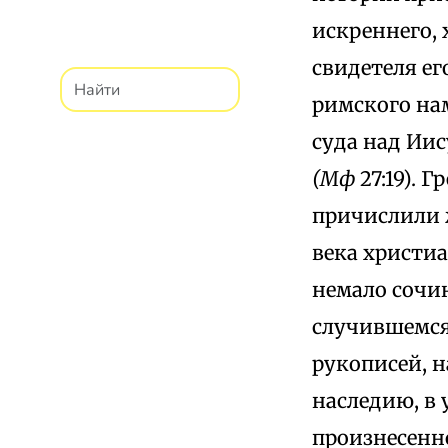
искреннего, 
свидетеля е
римского нам
суда над Ии
(Мф
27:19). 
причислили 
века христиа
немало сочин
случившемся
рукописей, 
наследию, в
произнесенно