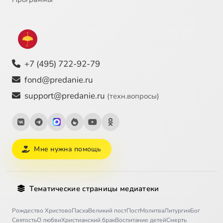
+7 (495) 722-92-79
fond@predanie.ru
support@predanie.ru
(техн.вопросы)
Мне нужна помощь
Тематические страницы медиатеки
Рождество Христово
Пасха
Великий пост
Пост
Молитва
Литургия
Бог
Святость
О любви
Христианский брак
Воспитание детей
Смерть