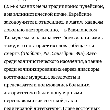
(2:1-16) возник не на традиционно иудейской,
а на эллинистической почве. Еврейские
законоучители относились к магам-халдеям
довольно настороженно, – в Вавилонском
Талмуде маги называются богохульниками, а
тому, кто повторяет их слова, обещается
смерть
(Шаббат,
75а,
Сангедрин,
39а). Зато
среди эллинистического населения, а также
среди эллинизированных евреев диаспоры
восточные мудрецы, звездочеты и
предсказатели пользовались большим
авторитетом и были популярными
персонажами как светской, так и
религиозной литературы. Главе восточных