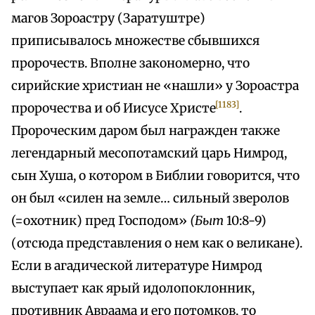
магов Зороастру (Заратуштре)
приписывалось множестве сбывшихся
пророчеств. Вполне закономерно, что
сирийские христиан не «нашли» у Зороастра
[1183]
пророчества и об Иисусе Христе
.
Пророческим даром был награжден также
легендарный месопотамский царь Нимрод,
сын Хуша, о котором в Библии говорится, что
он был «силен на земле… сильный зверолов
(=охотник) пред Господом»
(Быт
10:8-9)
(отсюда представления о нем как о великане).
Если в агадической литературе Нимрод
выступает как ярый идолопоклонник,
противник Авраама и его потомков, то