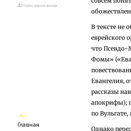
совсем поня
Старая версия фонда
обожествлен
В тексте не 
еврейского о
что Псевдо-
Фомы» («Еван
повествован
Евангелия, о
рассказы на
апокрифы); 
по Вульгате,
Главная
Однако пере