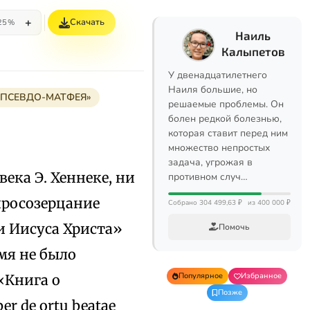
+
Скачать
25%
Наиль
Калыпетов
У двенадцатилетнего
Наиля большие, но
Е ПСЕВДО-МАТФЕЯ»
решаемые проблемы. Он
болен редкой болезнью,
которая ставит перед ним
множество непростых
задача, угрожая в
ека Э. Хеннеке, ни
противном случ…
иросозерцание
Собрано 304 499,63 ₽
из 400 000 ₽
и Иисуса Христа»
Помочь
емя не было
Популярное
Избранное
«Книга о
Позже
r de ortu beatae