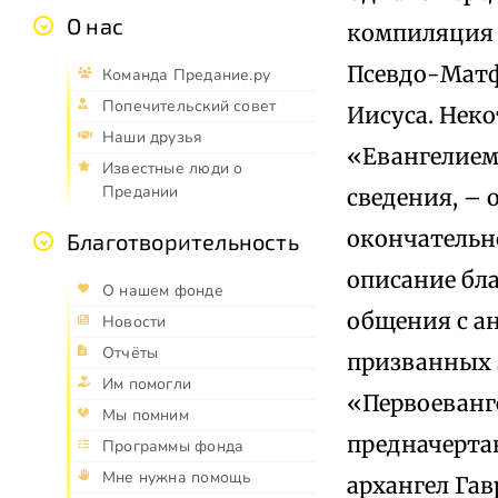
О нас
компиляция 
Псевдо-Матф
Команда Предание.ру
Попечительский совет
Иисуса. Нек
Наши друзья
«Евангелием 
Известные люди о
Предании
сведения, – 
окончательн
Благотворительность
описание бла
О нашем фонде
общения с ан
Новости
Отчёты
призванных з
Им помогли
«Первоеванг
Мы помним
предначерта
Программы фонда
Мне нужна помощь
архангел Гав