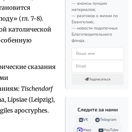
— анонсы лучших
тановится
материалов;
— разговор о жизни по
ду» (гл. 7-8).
Евангелию;
— новости подопечных
ой католической
Благотворительного
 особенную
фонда.
ические сказания
ыми
Подписаться
даниям:
Tischendorf
, Lipsiae (Leipzig),
Следите за нами
giles apocryphes.
VK
Telegram
Макс
YouTube