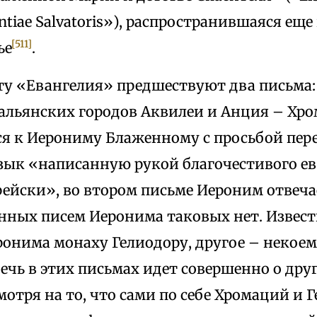
antiae Salvatoris»), распространившаяся еще
[511]
ье
.
ту «Евангелия» предшествуют два письма:
альянских городов Аквилеи и Анция – Хро
я к Иерониму Блаженному с просьбой пере
зык «написанную рукой благочестивого е
ейски», во втором письме Иероним отвеча
нных писем Иеронима таковых нет. Известн
ронима монаху Гелиодору, другое – некое
речь в этих письмах идет совершенно о дру
мотря на то, что сами по себе Хромаций и 