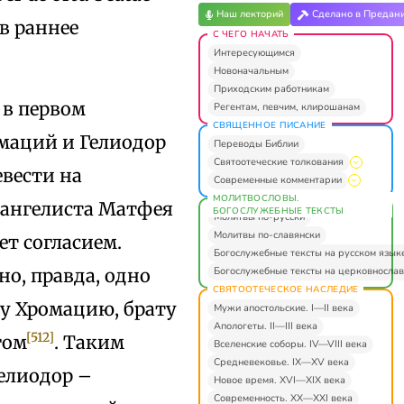
Наш лекторий
Сделано в Предан
 в раннее
С ЧЕГО НАЧАТЬ
Интересующимся
Новоначальным
Приходским работникам
 в первом
Регентам, певчим, клирошанам
СВЯЩЕННОЕ ПИСАНИЕ
маций и Гелиодор
Переводы Библии
Святоотеческие толкования
вести на
Современные комментарии
МОЛИТВОСЛОВЫ.
вангелиста Матфея
БОГОСЛУЖЕБНЫЕ ТЕКСТЫ
Молитвы по-русски
Молитвы по-славянски
ет согласием.
Богослужебные тексты на русском язык
Богослужебные тексты на церковнослав
о, правда, одно
СВЯТООТЕЧЕСКОЕ НАСЛЕДИЕ
му Хромацию, брату
Мужи апостольские. I—II века
Апологеты. II—III века
[512]
гом
. Таким
Вселенские соборы. IV—VIII века
Средневековье. IX—XV века
Гелиодор –
Новое время. XVI—XIX века
Современность. XX—XXI века