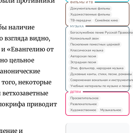
и были противники
ФИЛЬМЫ И ТВ
Документальные фильмы
Художественные фильмы
ТВ-передачи
Семейное кино
 бы наличие
МУЗЫКА
Богослужебное пение Русской Правосл
о взгляда видно,
Колокольный звон
Песнопения поместных церквей
 и «Евангелию от
Классическая музыка
Авторская песня
дно цельное
Эстрадная песня
Этно, фольклор, народная музыка
канонические
Духовные канты, стихи, песни, романсы
Современная вокальная и инструментал
 того, некоторые
Учебные материалы по музыке и пению
 ветхозаветные
ДЕТЯМ
Просветительское
апокрифа приводит
Развлекательное
Художественное
Музыкальное
дение и