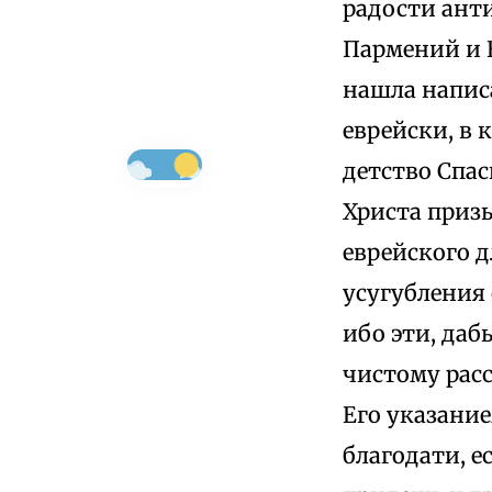
радости ант
Пармений и В
нашла напис
еврейски, в
детство Спас
Христа приз
еврейского д
усугубления
ибо эти, да
чистому расс
Его указание
благодати, е