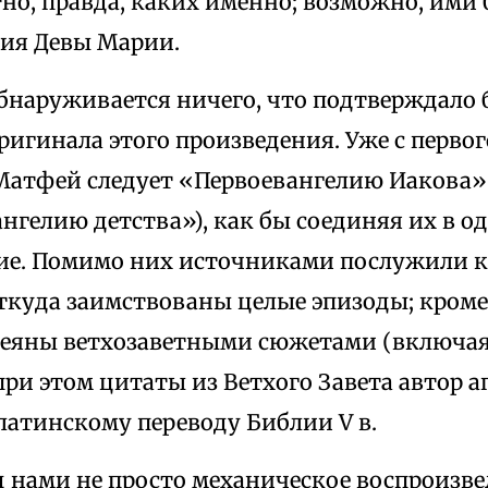
тно, правда, каких именно; возможно, им
ия Девы Марии.
обнаруживается ничего, что подтверждало
ригинала этого произведения. Уже с первог
Матфей следует «Первоевангелию Иакова»
гелию детства»), как бы соединяя их в о
ие. Помимо них источниками послужили 
ткуда заимствованы целые эпизоды; кроме
веяны ветхозаветными сюжетами (включая
при этом цитаты из Ветхого Завета автор 
 латинскому переводу Библии V в.
д нами не просто механическое воспроизве