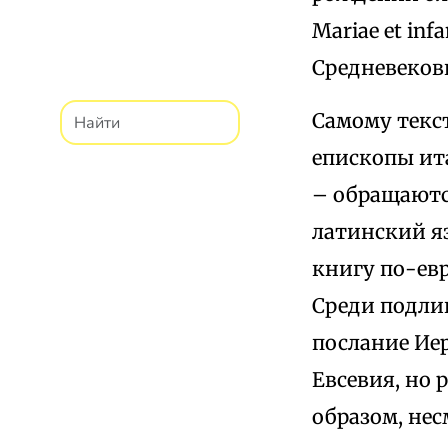
Mariae et inf
Средневеков
Самому текс
епископы ит
– обращаютс
латинский я
книгу по-евр
Среди подли
послание Ие
Евсевия, но 
образом, нес