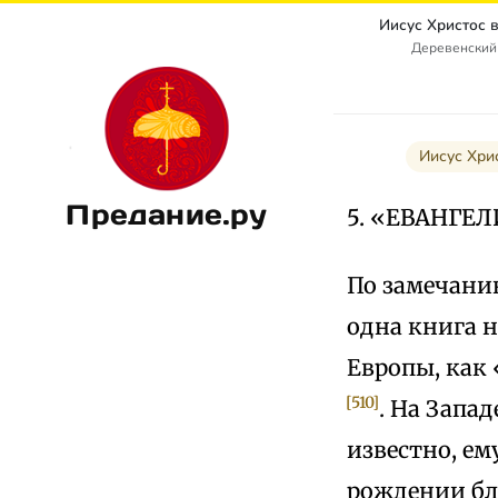
Иисус Христос 
Деревенский
Иисус Хри
Предание.ру
5. «ЕВАНГЕ
По замечанию
одна книга 
Европы, как
[510]
. На Запа
известно, е
рождении бла