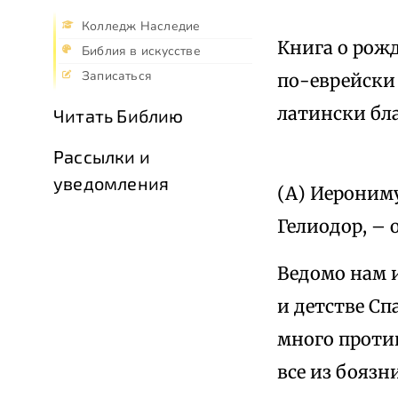
Колледж Наследие
Книга о рож
Библия в искусстве
Записаться
по-еврейски
латински бл
Читать Библию
Рассылки и
уведомления
(А) Иероним
Гелиодор, – 
Ведомо нам 
и детстве Сп
много проти
все из боязн