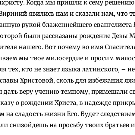
ихристу. Когда мы пришли к сему решению,
ириний явились нам и сказали нам, что т
анную рукой блаженнейшего евангелиста 
 которой были рассказаны рождение Девы 
ителя нашего. Вот почему во имя Спасител
ываем мы твое милосердие и просим милос
ля тех, кто не знает языка латинского, – не
 славы Христовой, сколь для избежания лж
бы дать веру учению темному, примешали с
казу о рождении Христа, в надежде прикр
м на сладость жизни Его. Будет следстви
сли снизойдешь на просьбу твоих братьев 