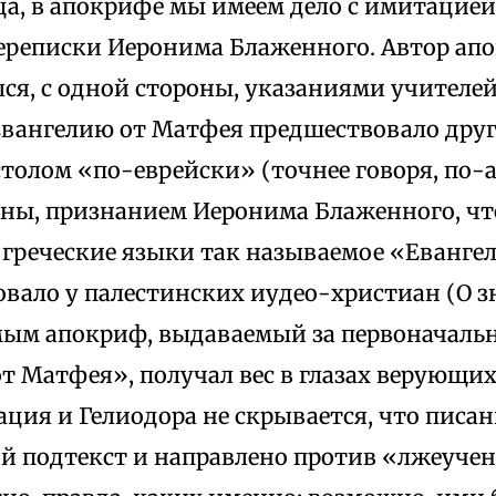
ца, в апокрифе мы имеем дело с имитацие
переписки Иеронима Блаженного. Автор ап
ся, с одной стороны, указаниями учителей
Евангелию от Матфея предшествовало друг
толом «по-еврейски» (точнее говоря, по-ар
оны, признанием Иеронима Блаженного, что
греческие языки так называемое «Евангел
овало у палестинских иудео-христиан (О 
самым апокриф, выдаваемый за первоначаль
т Матфея», получал вес в глазах верующих
ция и Гелиодора не скрывается, что писан
й подтекст и направлено против «лжеучен