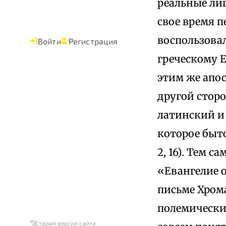
реальные ли
свое время 
воспользовал
Войти
Регистрация
греческому 
этим же апос
другой стор
латинский и 
которое быт
2, 16). Тем 
«Евангелие о
письме Хрома
полемически
Старая версия сайта