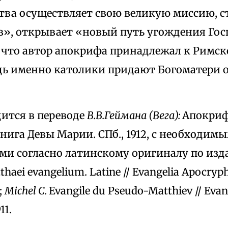
ства осуществляет свою великую миссию, с
», открывает «новый путь угождения Госпо
 что автор апокрифа принадлежал к Римск
едь именно католики придают Богоматери
дится в переводе
В.В.Геймана (Вега):
Апокриф
. Книга Девы Марии. СПб., 1912, с необходим
ми согласно латинскому оригиналу по из
haei evangelium. Latine // Evangelia Apocrypha
;
Michel C
.
Evangile du Pseudo-Matthiev // Evan
11.