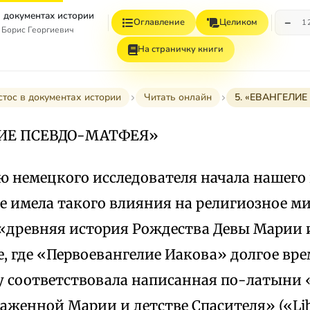
в документах истории
−
Оглавление
Целиком
1
 Борис Георгиевич
На страничку книги
стос в документах истории
Читать онлайн
5. «ЕВАНГЕЛИ
ЛИЕ ПСЕВДО-МАТФЕЯ»
 немецкого исследователя начала нашего в
не имела такого влияния на религиозное м
 «древняя история Рождества Девы Марии 
де, где «Первоевангелие Иакова» долгое вр
му соответствовала написанная по-латыни 
женной Марии и детстве Спасителя» («Libe