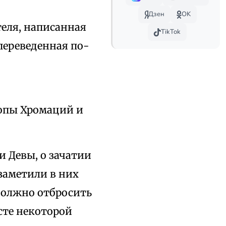
Дзен
OK
еля, написанная
TikTok
ереведенная по-
копы Хромаций и
 Девы, о зачатии
 заметили в них
должно отбросить
сте некоторой