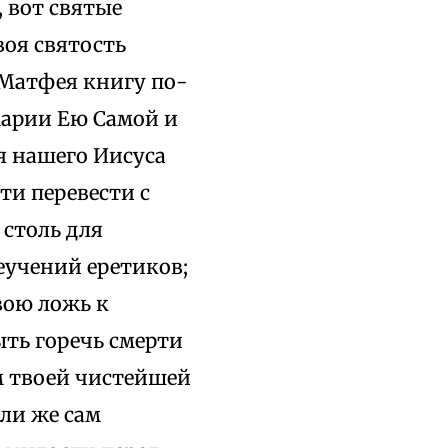
 вот святые
воя святость
Матфея книгу по-
Марии Ею Самой и
я нашего Иисуса
ти перевести с
 столь для
еучений еретиков;
вою ложь к
ыть горечь смерти
ем твоей чистейшей
или же сам