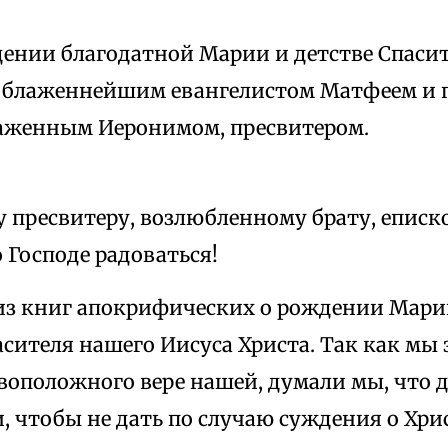
дении благодатной Марии и детстве Спасит
 блаженнейшим евангелистом Матфеем и п
аженным Иеронимом, пресвитером.
у пресвитеру, возлюбленному брату, епис
о Господе радоваться!
из книг апокрифических о рождении Марии
асителя нашего Иисуса Христа. Так как мы
воположного вере нашей, думали мы, что 
и, чтобы не дать по случаю суждения о Хри