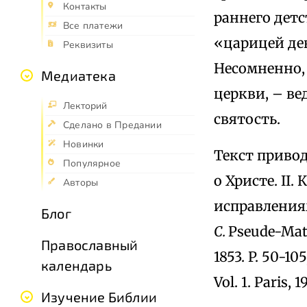
Контакты
раннего дет
Все платежи
«царицей дев
Реквизиты
Несомненно,
Медиатека
церкви, – в
Лекторий
святость.
Сделано в Предании
Новинки
Текст приво
Популярное
о Христе. II
Авторы
исправления
Блог
С.
Pseude-Matt
Православный
1853. P. 50-105
календарь
Vol. 1. Paris, 19
Изучение Библии