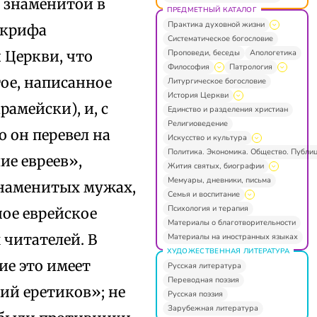
й знаменитой в
ПРЕДМЕТНЫЙ КАТАЛОГ
Практика духовной жизни
окрифа
Систематическое богословие
Проповеди, беседы
Апологетика
 Церкви, что
Философия
Патрология
ое, написанное
Литургическое богословие
История Церкви
амейски), и, с
Единство и разделения христиан
Религиоведение
 он перевел на
Искусство и культура
Политика. Экономика. Общество. Публи
ие евреев»,
Жития святых, биографии
Мемуары, дневники, письма
знаменитых мужах,
Семья и воспитание
Психология и терапия
ное еврейское
Материалы о благотворительности
 читателей. В
Материалы на иностранных языках
ХУДОЖЕСТВЕННАЯ ЛИТЕРАТУРА
ие это имеет
Русская литература
Переводная поэзия
ий еретиков»; не
Русская поэзия
Зарубежная литература