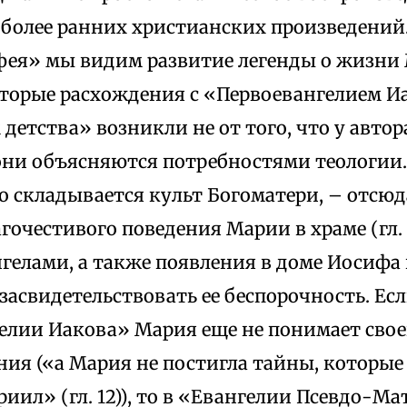
более ранних христианских произведений.
ея» мы видим развитие легенды о жизни 
оторые расхождения с «Первоевангелием И
детства» возникли не от того, что у авто
они объясняются потребностями теологии. 
о складывается культ Богоматери, – отсю
гочестивого поведения Марии в храме (гл. 
гелами, а также появления в доме Иосифа
асвидетельствовать ее беспорочность. Есл
елии Иакова» Мария еще не понимает свое
ния («а Мария не постигла тайны, которые
риил» (гл. 12)), то в «Евангелии Псевдо-Ма