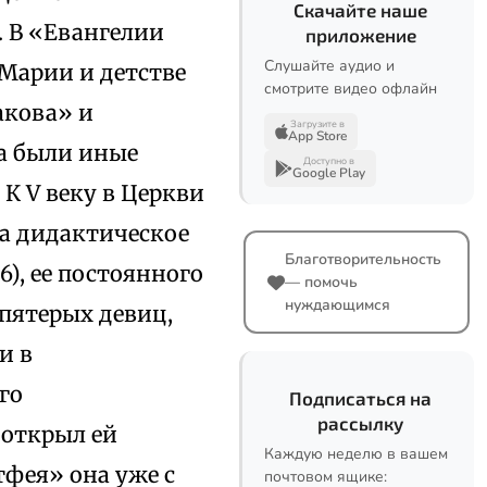
Скачайте наше
 В «Евангелии
приложение
Слушайте аудио и
Марии и детстве
смотрите видео офлайн
акова» и
Загрузите в
App Store
ра были иные
Доступно в
Google Play
К V веку в Церкви
да дидактическое
Благотворительность
6), ее постоянного
— помочь
нуждающимся
 пятерых девиц,
и в
го
Подписаться на
рассылку
 открыл ей
Каждую неделю в вашем
тфея» она уже с
почтовом ящике: