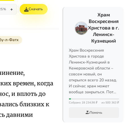
+
Скачать
25%
Храм
Воскресения
Христова в г.
Ленинск-
бу-л-Фатх
Кузнецкий
Храм Воскресения
Христова в городе
Ленинск-Кузнецкий в
Кемеровской области –
чинение,
совсем новый, он
открылся всего 20 назад.
ких времен, когда
И сейчас храм может
вообще закрыться. Пот…
ос, и вплоть до
вались близких к
Собрано 18 234,98 ₽
из 500 363 ₽
Помочь
ись давними