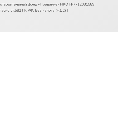
готворительный фонд «Предание» НКО №7712031589
асно ст.582 ГК РФ. Без налога (НДС)
|