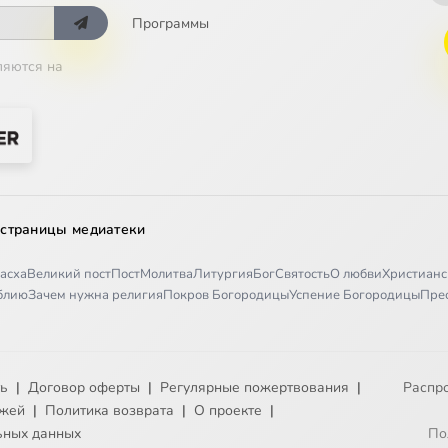
Программы
ляются на
 страницы медиатеки
асха
Великий пост
Пост
Молитва
Литургия
Бог
Святость
О любви
Христианс
иблию
Зачем нужна религия
Покров Богородицы
Успение Богородицы
Пре
ть
|
Договор оферты
|
Регулярные пожертвования
|
Распр
ежей
|
Политика возврата
|
О проекте
|
ьных данных
По