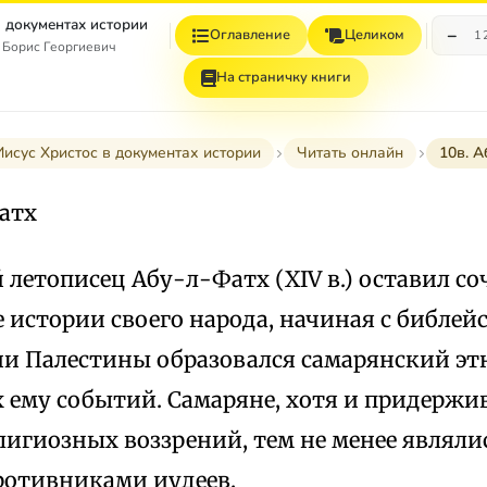
в документах истории
−
Оглавление
Целиком
1
 Борис Георгиевич
На страничку книги
Иисус Христос в документах истории
Читать онлайн
10в. А
атх
летописец Абу-л-Фатх (XIV в.) оставил со
истории своего народа, начиная с библейс
и Палестины образовался самарянский этн
 ему событий. Самаряне, хотя и придержи
лигиозных воззрений, тем не менее являл
отивниками иудеев.