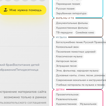
Переводная поэзия
Русская поэзия
Мне нужна помощь
Зарубежная литература
ФИЛЬМЫ И ТВ
Документальные фильмы
Художественные фильмы
ТВ-передачи
Семейное кино
МУЗЫКА
Богослужебное пение Русской Правосл
Колокольный звон
Песнопения поместных церквей
Классическая музыка
Авторская песня
кий брак
Воспитание детей
Эстрадная песня
ображение
Пятидесятница
Этно, фольклор, народная музыка
Духовные канты, стихи, песни, романсы
Современная вокальная и инструментал
Учебные материалы по музыке и пению
ДЕТЯМ
остранение материалов сайта
Просветительское
возможно только в рамках
Развлекательное
льзовательского соглашения
Художественное
Музыкальное