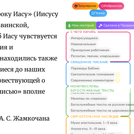
Популярное
Избранное
оку Иасу» (Иисусу
Позже
ввинской,
Наш лекторий
Сделано в Предан
С ЧЕГО НАЧАТЬ
б Иасу чувствуется
Интересующимся
Новоначальным
ия и
Приходским работникам
Регентам, певчим, клирошанам
 находились также
СВЯЩЕННОЕ ПИСАНИЕ
иеся до наших
Переводы Библии
Святоотеческие толкования
повествующей о
Современные комментарии
МОЛИТВОСЛОВЫ.
описью» вполне
БОГОСЛУЖЕБНЫЕ ТЕКСТЫ
Молитвы по-русски
Молитвы по-славянски
Богослужебные тексты на русском язык
Богослужебные тексты на церковнослав
СВЯТООТЕЧЕСКОЕ НАСЛЕДИЕ
А. С. Жамкочана
Мужи апостольские. I—II века
Апологеты. II—III века