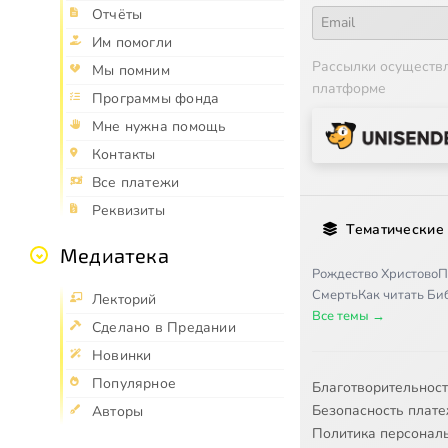
Отчёты
Им помогли
Рассылки осуществ
Мы помним
платформе
Программы фонда
Мне нужна помощь
Контакты
Все платежи
Реквизиты
Тематические
Медиатека
Рождество Христово
П
Смерть
Как читать Б
Лекторий
Все темы →
Сделано в Предании
Новинки
Популярное
Благотворительнос
Безопасность плат
Авторы
Политика персонал