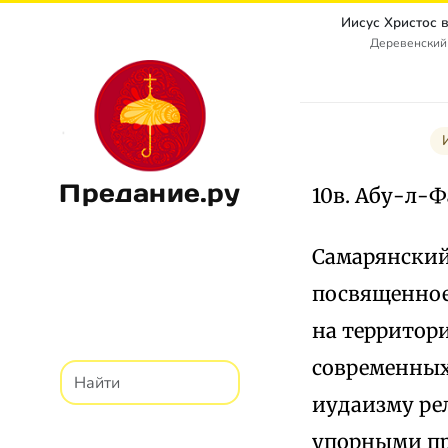
Иисус Христос 
Деревенский
Предание.ру
10в. Абу-л-Ф
Самарянский 
посвященное 
на территори
современных
иудаизму ре
упорными пр