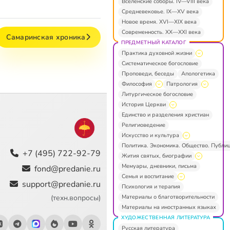
Вселенские соборы. IV—VIII века
Средневековье. IX—XV века
Новое время. XVI—XIX века
Современность. XX—XXI века
Самаринская хроника
ПРЕДМЕТНЫЙ КАТАЛОГ
Практика духовной жизни
Систематическое богословие
Проповеди, беседы
Апологетика
Философия
Патрология
Литургическое богословие
История Церкви
Единство и разделения христиан
Религиоведение
Искусство и культура
Политика. Экономика. Общество. Публи
+7 (495) 722-92-79
Жития святых, биографии
Мемуары, дневники, письма
fond@predanie.ru
Семья и воспитание
support@predanie.ru
Психология и терапия
Материалы о благотворительности
(техн.вопросы)
Материалы на иностранных языках
ХУДОЖЕСТВЕННАЯ ЛИТЕРАТУРА
Русская литература