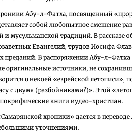
хроники Абу-л-Фатха, посвященный «прор
едставляет собой любопытное смешение ра
 и мусульманской традиций. В рассказе о
озаветных Евангелий, трудов Иосифа Флав
х преданий. В распоряжении Абу-л-Фатха
не оригинальные источники, не сохранивш
оворится о некоей «еврейской летописи», 
асу с двумя (разбойниками?)». Этой «лет
апокрифические книги иудео-христиан.
«Самарянской хроники» дается в переводе 
 небольшими уточнениями.