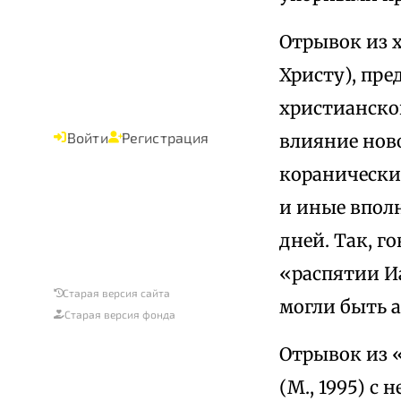
Отрывок из 
Христу), пр
христианской
Войти
Регистрация
влияние нов
коранически
и иные впол
дней. Так, г
«распятии И
Старая версия сайта
могли быть 
Старая версия фонда
Отрывок из 
(М., 1995) с