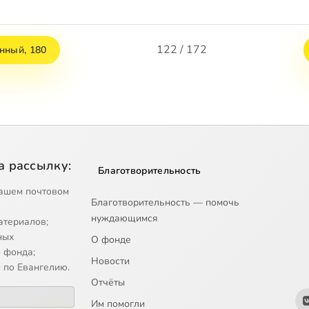
122 / 172
нный, 180
а рассылку:
Благотворительность
ашем почтовом
Благотворительность — помочь
нуждающимся
атериалов;
ных
О фонде
 фонда;
Новости
 по Евангелию.
Отчёты
Им помогли