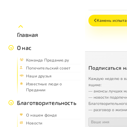
Камень испыта
Главная
О нас
Команда Предание.ру
Подписаться н
Попечительский совет
Наши друзья
Каждую неделю в в
Известные люди о
ящике:
Предании
— анонсы лучших м
— новости подопеч
Благотворительность
Благотворительного
— разговор о жизни
О нашем фонде
Новости