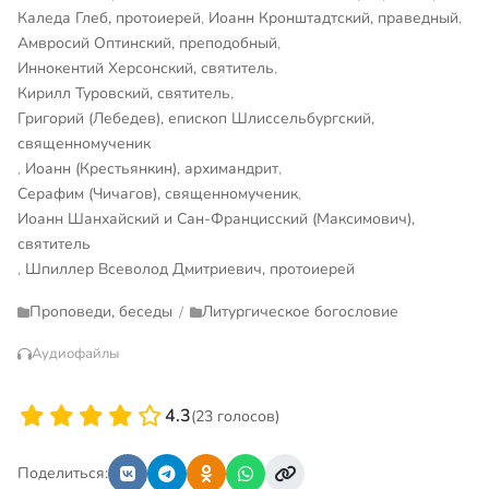
Каледа Глеб, протоиерей
,
Иоанн Кронштадтский, праведный
,
Амвросий Оптинский, преподобный
,
Иннокентий Херсонский, святитель
,
Кирилл Туровский, святитель
,
Григорий (Лебедев), епископ Шлиссельбургский,
священномученик
,
Иоанн (Крестьянкин), архимандрит
,
Серафим (Чичагов), священномученик
,
Иоанн Шанхайский и Сан-Францисский (Максимович),
святитель
,
Шпиллер Всеволод Дмитриевич, протоиерей
Проповеди, беседы
Литургическое богословие
/
Аудиофайлы
4.3
(23 голосов)
Поделиться: