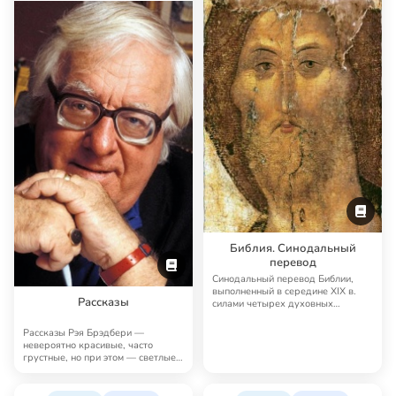
Библия. Синодальный
перевод
Синодальный перевод Библии,
выполненный в середине XIX в.
Рассказы
силами четырех духовных
академий, до сих п…
Рассказы Рэя Брэдбери —
невероятно красивые, часто
грустные, но при этом — светлые,
человечные, поэт…