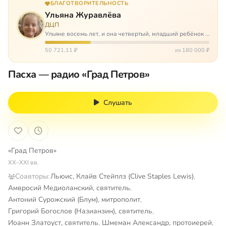
БЛАГОТВОРИТЕЛЬНОСТЬ
Ульяна Журавлёва
ДЦП
Ульяне восемь лет, и она четвертый, младший ребёнок в
многодетной семье. И с самого рождения Ульяну лечат.
Несколько операций, ежедневные процедуры,
50 721,11 ₽
из 180 000 ₽
длительные реабилитации и беско…
Пасха — радио «Град Петров»
Слушать
«Град Петров»
XX–XXI вв.
Соавторы:
Льюис, Клайв Стейплз (Clive Staples Lewis)
,
Амвросий Медиоланский, святитель
,
Антоний Сурожский (Блум), митрополит
,
Григорий Богослов (Назианзин), святитель
,
Иоанн Златоуст, святитель
,
Шмеман Александр, протоиерей
,