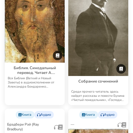
Библия. Синодальный
перевод. Читает А.
Бондаренко и И.
Вся Библия (Ветхий и Новый
Собрание сочинений
Прудовский
Заветы) в аудиоисполнении от
Александра Бондаренко
Синодальный перевод — …
Среди прочего читатель здесь
найдет рассказы и повести Бунина
«Чистый понедельник», «Господин
из Сан…
Книга
Аудио
Книга
Аудио
Брэдбери Рэй (Ray
—
Bradbury)