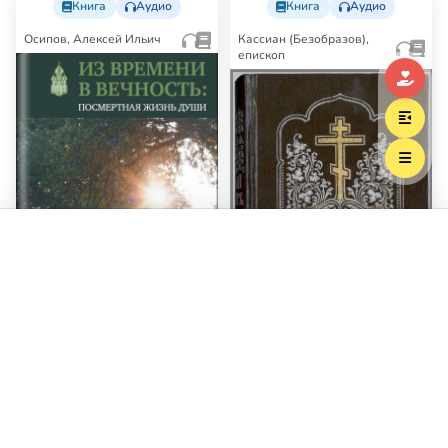
Книга
Аудио
Книга
Аудио
Осипов, Алексей Ильич
Кассиан (Безобразов),
епископ
Выберите трек
«Град Петров»
Новый Завет. Перевод под
ред. еп. Кассиана
(Безобразова)
Настоящий перевод Нового
Из времени в вечность:
Завета выполнен группой
переводчиков, которой руководил
посмертная жизнь души
известный русский б…
«Все они [усопшие], конечно же,