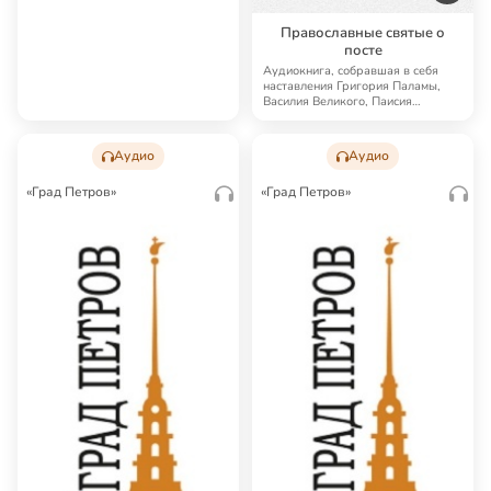
Православные святые о
посте
Аудиокнига, собравшая в себя
наставления Григория Паламы,
Василия Великого, Паисия
Величковского, Ни…
Аудио
Аудио
«Град Петров»
«Град Петров»