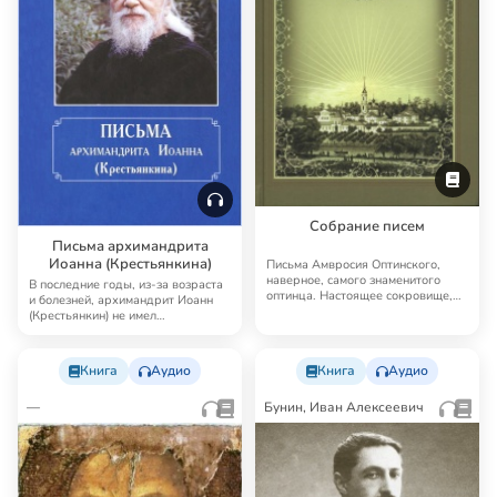
Собрание писем
Письма архимандрита
Иоанна (Крестьянкина)
Письма Амвросия Оптинского,
наверное, самого знаменитого
В последние годы, из-за возраста
оптинца. Настоящее сокровище,
и болезней, архимандрит Иоанн
чистое золото…
(Крестьянкин) не имел
возможности при…
Книга
Аудио
Книга
Аудио
—
Бунин, Иван Алексеевич