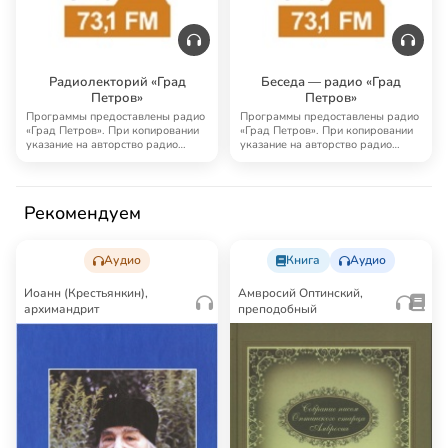
Радиолекторий «Град
Беседа — радио «Град
Петров»
Петров»
Программы предоставлены радио
Программы предоставлены радио
«Град Петров». При копировании
«Град Петров». При копировании
указание на авторство радио
указание на авторство радио
«Град Петро…
«Град Петро…
Рекомендуем
Аудио
Книга
Аудио
Иоанн (Крестьянкин),
Амвросий Оптинский,
архимандрит
преподобный