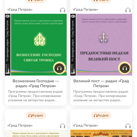
«Град Петров»
«Град Петров»
Вознесение Господне —
Великий пост — радио «Град
радио «Град Петров»
Петров»
Программы предоставлены радио
Программы предоставлены радио
«Град Петров». При копировании
«Град Петров». При копировании
указание на авторство радио
указание на авторство радио
«Град Петро…
«Град Петро…
Аудио
Аудио
«Град Петров»
«Град Петров»