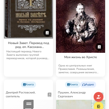
Новый Завет. Перевод под
ред. еп. Кассиана
(Безобразова)
Настоящий перевод Нового
Завета выполнен группой
Моя жизнь во Христе
переводчиков, которой руководил
известный русский б…
Одна из центральных книг
Православия. Размышления,
заметки, созерцания великого
святого Иоанна Кронш…
Книга
Книга
Аудио
Дмитрий Ростовский,
Пушкин, Александр
святитель
Сергеевич