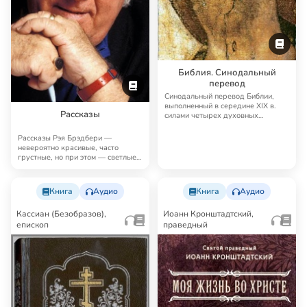
Библия. Синодальный
перевод
Синодальный перевод Библии,
выполненный в середине XIX в.
Рассказы
силами четырех духовных
академий, до сих п…
Рассказы Рэя Брэдбери —
невероятно красивые, часто
грустные, но при этом — светлые,
человечные, поэт…
Книга
Аудио
Книга
Аудио
Кассиан (Безобразов),
Иоанн Кронштадтский,
епископ
праведный