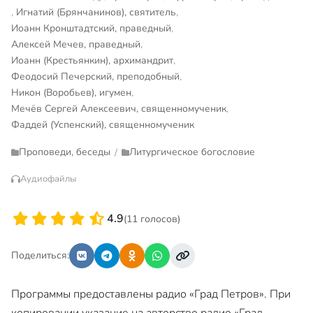
,
Игнатий (Брянчанинов), святитель
,
Иоанн Кронштадтский, праведный
,
Алексей Мечев, праведный
,
Иоанн (Крестьянкин), архимандрит
,
Феодосий Печерский, преподобный
,
Никон (Воробьев), игумен
,
Мечёв Сергей Алексеевич, священномученик
,
Фаддей (Успенский), священномученик
Проповеди, беседы
Литургическое богословие
/
Аудиофайлы
4.9
(11 голосов)
Поделиться:
Программы предоставлены радио «Град Петров». При
копировании указание на авторство радио «Град