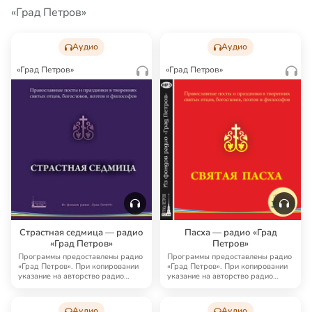
«Град Петров»
Аудио
Аудио
«Град Петров»
«Град Петров»
Страстная седмица — радио
Пасха — радио «Град
«Град Петров»
Петров»
Программы предоставлены радио
Программы предоставлены радио
«Град Петров». При копировании
«Град Петров». При копировании
указание на авторство радио
указание на авторство радио
«Град Петро…
«Град Петро…
Аудио
Аудио