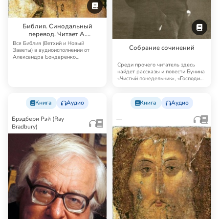
Библия. Синодальный
перевод. Читает А.
Бондаренко и И.
Вся Библия (Ветхий и Новый
Собрание сочинений
Прудовский
Заветы) в аудиоисполнении от
Александра Бондаренко
Синодальный перевод — …
Среди прочего читатель здесь
найдет рассказы и повести Бунина
«Чистый понедельник», «Господин
из Сан…
Книга
Аудио
Книга
Аудио
Брэдбери Рэй (Ray
—
Bradbury)