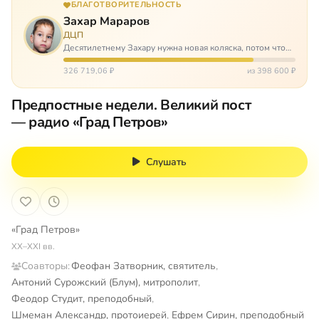
БЛАГОТВОРИТЕЛЬНОСТЬ
Захар Мараров
ДЦП
Десятилетнему Захару нужна новая коляска, потом что
старая сломалась. А без коляски он не сможет не только
просто выходить из дома, но и продолжать лечение в
326 719,06 ₽
из 398 600 ₽
реабилитационных центр…
Предпостные недели. Великий пост
— радио «Град Петров»
Слушать
«Град Петров»
XX–XXI вв.
Соавторы:
Феофан Затворник, святитель
,
Антоний Сурожский (Блум), митрополит
,
Феодор Студит, преподобный
,
Шмеман Александр, протоиерей
,
Ефрем Сирин, преподобный