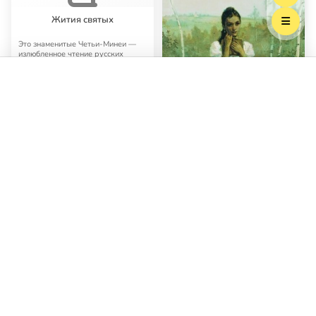
Жития святых
Это знаменитые Четьи-Минеи —
излюбленное чтение русских
православных на протяжении
многих лет. Четьи…
Выберите трек
«Град Петров»
Евгений Онегин
Здесь вы найдете текст романа в
стихах Александра Пушкина
«Евгений Онегин» и несколько его
аудиоверс…
Подписаться на рассылку: