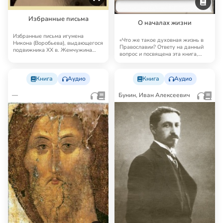
Избранные письма
О началах жизни
Избранные письма игумена
«Что же такое духовная жизнь в
Никона (Воробьева), выдающегося
Православии? Ответу на данный
подвижника XX в. Жемчужина
вопрос и посвящена эта книга,
духовной прозы. …
куда вошл…
Книга
Аудио
Книга
Аудио
—
Бунин, Иван Алексеевич