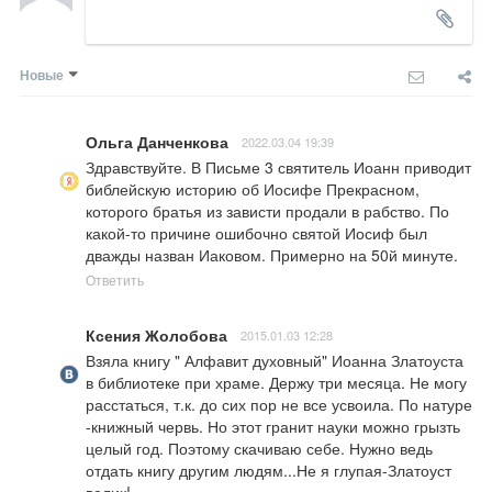
Новые
Ольга Данченкова
2022.03.04 19:39
Здравствуйте. В Письме 3 святитель Иоанн приводит 
библейскую историю об Иосифе Прекрасном, 
которого братья из зависти продали в рабство. По 
какой-то причине ошибочно святой Иосиф был 
дважды назван Иаковом. Примерно на 50й минуте.
Ответить
Ксения Жолобова
2015.01.03 12:28
Взяла книгу " Алфавит духовный" Иоанна Златоуста 
в библиотеке при храме. Держу три месяца. Не могу 
расстаться, т.к. до сих пор не все усвоила. По натуре 
-книжный червь. Но этот гранит науки можно грызть 
целый год. Поэтому скачиваю себе. Нужно ведь 
отдать книгу другим людям...Не я глупая-Златоуст 