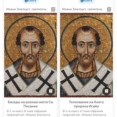
Книга
Книга
Иоанн Златоуст, святитель
Иоанн Златоуст, святитель
Беседы на разные места Св.
Толкование на Книгу
Писания
пророка Исайи
В 1-ю книгу III тома собрания
В 1-ю книгу VI тома собрания
творений свт. Иоанна Златоуста
творений свт. Иоанна Златоуста