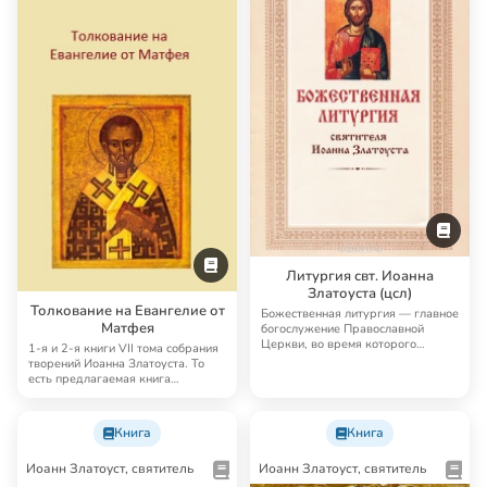
Литургия свт. Иоанна
Златоуста (цсл)
Толкование на Евангелие от
Божественная литургия — главное
Матфея
богослужение Православной
Церкви, во время которого
1-я и 2-я книги VII тома собрания
совершается Таин…
творений Иоанна Златоуста. То
есть предлагаемая книга
содержит пол…
Книга
Книга
Иоанн Златоуст, святитель
Иоанн Златоуст, святитель