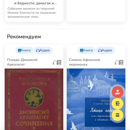
и бедности, деньгах и
собственности
Собрание выписок из творений
Иоанна Златоуста на социально-
экономические темы
Рекомендуем
Книга
Аудио
Книга
Аудио
Псевдо-Дионисий
Симеон Афонский,
Ареопагит
иеромонах