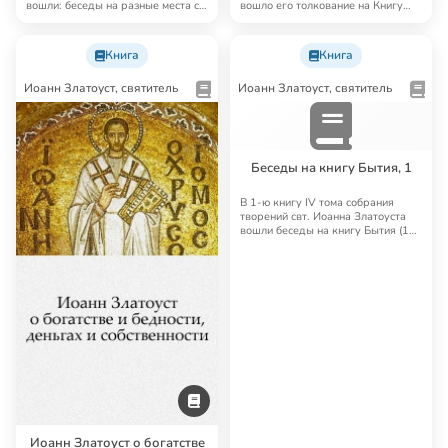
вошли: беседы на разные места св.
вошло его толкование на Книгу
Писан…
пророка Ис…
Книга
Книга
Иоанн Златоуст, святитель
Иоанн Златоуст, святитель
Беседы на книгу Бытия, 1
В 1-ю книгу IV тома собрания
творений свт. Иоанна Златоуста
вошли беседы на книгу Бытия (1–
41).
Иоанн Златоуст о богатстве