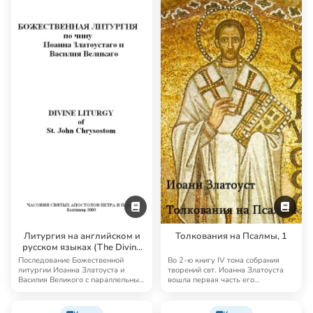
Литургия на английском и
Толкования на Псалмы, 1
русском языках (The Divine
Liturgy)
Последование Божественной
Во 2-ю книгу IV тома собрания
литургии Иоанна Златоуста и
творений свт. Иоанна Златоуста
Василия Великого с параллельным
вошла первая часть его
переводом на а…
толкований на Пс…