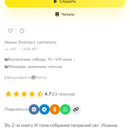
Слушать
Читать
Иоанн Златоуст, святитель
ок. 347 — 14.09.407
Вселенские соборы. IV—VIII века
/
Мемуары, дневники, письма
Аудиофайлы
Файлы
4.7
(23 голосов)
Поделиться:
Во 2-ю книгу III тома собрания творений свт. Иоанна