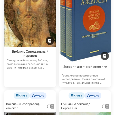
Библия. Синодальный
перевод
Синодальный перевод Библии,
выполненный в середине XIX в.
История античной эстетики
силами четырех духовных
академий, до сих п…
Грандиозное восьмитомное
исследование Лосева о античной
культуре. Гениальная книга,
далеко выходящая…
Книга
Аудио
Книга
Аудио
Кассиан (Безобразов),
Пушкин, Александр
епископ
Сергеевич