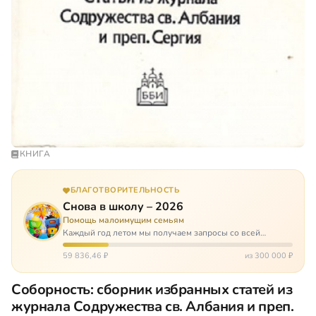
КНИГА
БЛАГОТВОРИТЕЛЬНОСТЬ
Снова в школу – 2026
Помощь малоимущим семьям
Каждый год летом мы получаем запросы со всей
России: помогите собраться в школу. Семьи с больными
детьми или родителями, семьи без пап или мам,
59 836,46 ₽
из 300 000 ₽
многодетные. Для многих из них покуп…
Соборность: сборник избранных статей из
журнала Содружества св. Албания и преп.