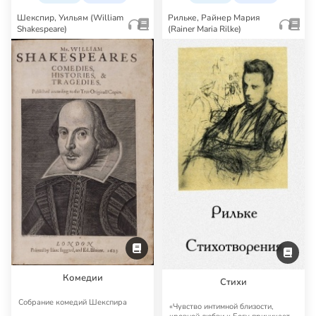
Шекспир, Уильям (William
Рильке, Райнер Мария
Shakespeare)
(Rainer Maria Rilke)
Комедии
Стихи
Собрание комедий Шекспира
«Чувство интимной близости,