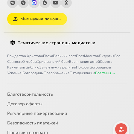
Мне нужна помощь
Тематические страницы медиатеки
Рождество Христово
Пасха
Великий пост
Пост
Молитва
Литургия
Бог
Святость
О любви
Христианский брак
Воспитание детей
Смерть
Как читать Библию
Зачем нужна религия
Покров Богородицы
Успение Богородицы
Преображение
Пятидесятница
Все темы →
Благотворительность
Договор оферты
Регулярные пожертвования
Безопасность платежей
Политика возврата