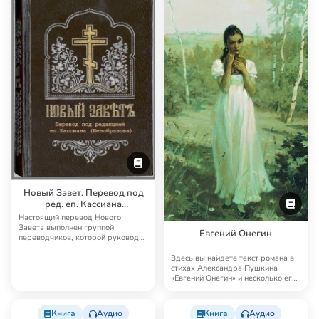
Новый Завет. Перевод под
ред. еп. Кассиана
(Безобразова)
Настоящий перевод Нового
Завета выполнен группой
Евгений Онегин
переводчиков, которой руководил
известный русский б…
Здесь вы найдете текст романа в
стихах Александра Пушкина
«Евгений Онегин» и несколько его
аудиоверс…
Книга
Аудио
Книга
Аудио