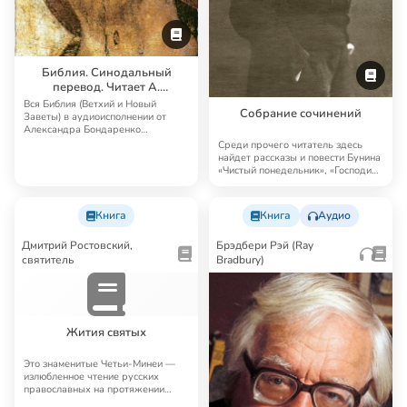
Библия. Синодальный
перевод. Читает А.
Бондаренко и И.
Вся Библия (Ветхий и Новый
Собрание сочинений
Прудовский
Заветы) в аудиоисполнении от
Александра Бондаренко
Синодальный перевод — …
Среди прочего читатель здесь
найдет рассказы и повести Бунина
«Чистый понедельник», «Господин
из Сан…
Книга
Книга
Аудио
Дмитрий Ростовский,
Брэдбери Рэй (Ray
святитель
Bradbury)
Жития святых
Это знаменитые Четьи-Минеи —
излюбленное чтение русских
православных на протяжении
многих лет. Четьи…