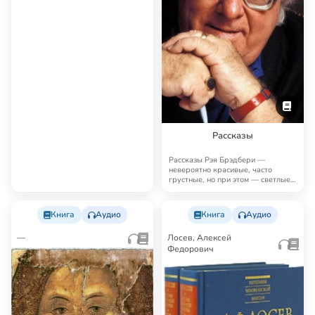
Рассказы
Рассказы Рэя Брэдбери —
невероятно красивые, часто
грустные, но при этом — светлые,
человечные, поэт…
Книга
Аудио
Книга
Аудио
—
Лосев, Алексей
Федорович