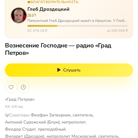
БЛАГОТВОРИТЕЛЬНОСТЬ
Глеб Дроздецкий
ДЦП
Пятилетний Глеб Дроздецкий живёт в Иркутске. У Глеба
ДЦП из-за перенесённого в младенчестве менингита,
но его положение осложняется эпилепсией, с которой
62 479,18 ₽
из 206 900 ₽
долгое время была невозмож…
Вознесение Господне — радио «Град
Петров»
Слушать
«Град Петров»
XX–XXI вв.
Соавторы:
Феофан Затворник, святитель
,
Антоний Сурожский (Блум), митрополит
,
Феодор Студит, преподобный
,
Филарет (Дроздов), митрополит Московский, святитель
,