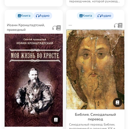
переводчиков, которой руководил
известный русский б…
Книга
Аудио
Книга
Аудио
Иоанн Кронштадтский,
—
праведный
Библия. Синодальный
перевод
Синодальный перевод Библии,
выполненный в середине XIX в.