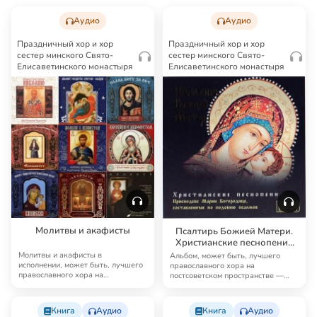
Аудио
Аудио
Праздничный хор и хор
Праздничный хор и хор
сестер минского Свято-
сестер минского Свято-
Елисаветинского монастыря
Елисаветинского монастыря
Молитвы и акафисты
Псалтирь Божией Матери.
Христианские песнопения
Приснодеве Марии
Молитвы и акафисты в
Альбом, может быть, лучшего
Богородице, составленные
исполнении, может быть, лучшего
православного хора на
православного хора на
постсоветском пространстве —
по подобию псалмов
постсоветском пространств…
хора сестер минского …
Книга
Аудио
Книга
Аудио