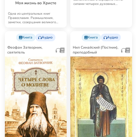
Моя жизнь во Христе
силами четырех духовных
академий, до сих п…
Одна из центральных книг
Православия. Размышления,
заметки, созерцания великого
святого Иоанна Кронш…
Книга
Аудио
Книга
Аудио
Феофан Затворник,
Нил Синайский (Постник),
святитель
преподобный