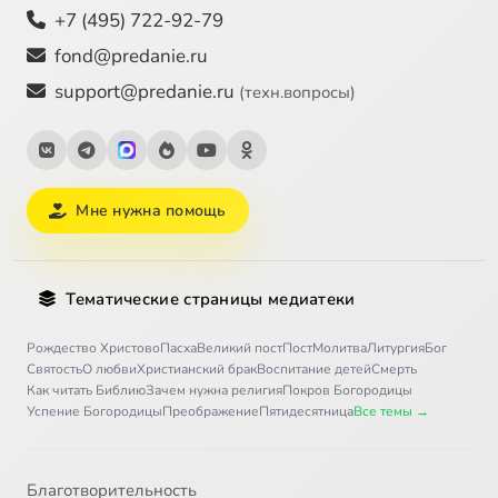
+7 (495) 722-92-79
fond@predanie.ru
support@predanie.ru
(техн.вопросы)
Мне нужна помощь
Тематические страницы медиатеки
Рождество Христово
Пасха
Великий пост
Пост
Молитва
Литургия
Бог
Святость
О любви
Христианский брак
Воспитание детей
Смерть
Как читать Библию
Зачем нужна религия
Покров Богородицы
Успение Богородицы
Преображение
Пятидесятница
Все темы →
Благотворительность