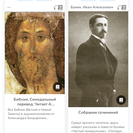
—
Бунин, Иван Алексеевич
Библия. Синодальный
перевод. Читает А.
Бондаренко и И.
Вся Библия (Ветхий и Новый
Собрание сочинений
Прудовский
Заветы) в аудиоисполнении от
Александра Бондаренко
Синодальный перевод — …
Среди прочего читатель здесь
найдет рассказы и повести Бунина
«Чистый понедельник», «Господин