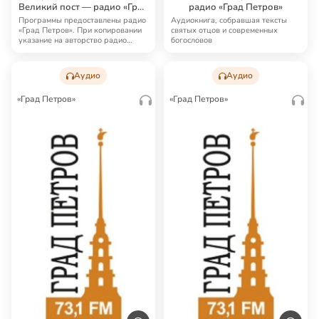
Великий пост — радио «Град
радио «Град Петров»
Петров»
Программы предоставлены радио
Аудиокнига, собравшая тексты
«Град Петров». При копировании
святых отцов и современных
указание на авторство радио
богословов
«Град Петро…
Аудио
Аудио
«Град Петров»
«Град Петров»