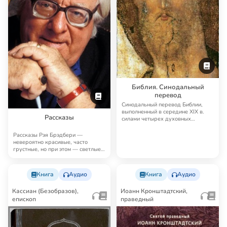
Библия. Синодальный
перевод
Синодальный перевод Библии,
выполненный в середине XIX в.
Рассказы
силами четырех духовных
академий, до сих п…
Рассказы Рэя Брэдбери —
невероятно красивые, часто
грустные, но при этом — светлые,
человечные, поэт…
Книга
Аудио
Книга
Аудио
Кассиан (Безобразов),
Иоанн Кронштадтский,
епископ
праведный