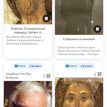
Библия. Синодальный
перевод. Читает А.
Бондаренко и И.
Вся Библия (Ветхий и Новый
Собрание сочинений
Прудовский
Заветы) в аудиоисполнении от
Александра Бондаренко
Синодальный перевод — …
Среди прочего читатель здесь
найдет рассказы и повести Бунина
«Чистый понедельник», «Господин
из Сан…
Книга
Аудио
Книга
Аудио
Брэдбери Рэй (Ray
—
Bradbury)