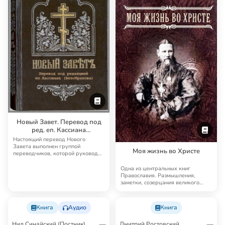
Новый Завет. Перевод под
ред. еп. Кассиана
(Безобразова)
Настоящий перевод Нового
Завета выполнен группой
Моя жизнь во Христе
переводчиков, которой руководил
известный русский б…
Одна из центральных книг
Православия. Размышления,
заметки, созерцания великого
святого Иоанна Кронш…
Книга
Аудио
Книга
Нил Синайский (Постник),
Дмитрий Ростовский,