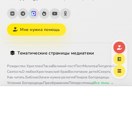
Мне нужна помощь
Тематические страницы медиатеки
Рождество Христово
Пасха
Великий пост
Пост
Молитва
Литургия
Бог
Святость
О любви
Христианский брак
Воспитание детей
Смерть
Как читать Библию
Зачем нужна религия
Покров Богородицы
Успение Богородицы
Преображение
Пятидесятница
Все темы →
Выберите трек
«Град Петров»
Благотворительность
Договор оферты
Регулярные пожертвования
Безопасность платежей