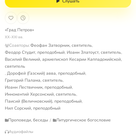
Слушать
«Град Петров»
XX–XXI вв.
Соавторы:
Феофан Затворник, святитель
,
Феодор Студит, преподобный
,
Иоанн Златоуст, святитель
,
Василий Великий, архиепископ Кесарии Каппадокийской,
святитель
,
Дорофей (Газский) авва, преподобный
,
Григорий Палама, святитель
,
Иоанн Лествичник, преподобный
,
Иннокентий Херсонский, святитель
,
Паисий (Величковский), преподобный
,
Нил Сорский, преподобный
Проповеди, беседы
Литургическое богословие
/
Аудиофайлы