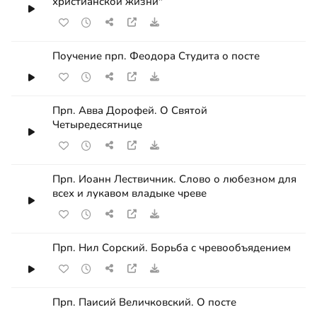
христианской жизни"
Поучение прп. Феодора Студита о посте
Прп. Авва Дорофей. О Святой
Четыредесятнице
Прп. Иоанн Лествичник. Слово о любезном для
всех и лукавом владыке чреве
Прп. Нил Сорский. Борьба с чревообъядением
Прп. Паисий Величковский. О посте