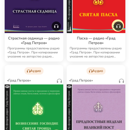
Страстная седмица — радио
Пасха — радио «Град
«Град Петров»
Петров»
Программы предоставлены радио
Программы предоставлены радио
«Град Петров». При копировании
«Град Петров». При копировании
указание на авторство радио
указание на авторство радио
«Град Петро…
«Град Петро…
Аудио
Аудио
«Град Петров»
«Град Петров»