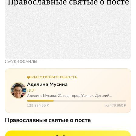
АУДИОФАЙЛЫ
БЛАГОТВОРИТЕЛЬНОСТЬ
Аделина Мусина
ДЦП
Аделина Мусина, 21 год, город Усинск. Детский
церебральный паралич, передвигается на ходунках или
коляске. Аделине требуется помощь, чтобы ноги
129 884,65 ₽
из 476 650 ₽
окончательно не перестали слушаться…
Православные святые о посте