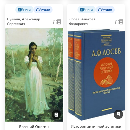
Книга
Аудио
Книга
Аудио
Пушкин, Александр
Лосев, Алексей
Сергеевич
Федорович
История античной эстетики
Евгений Онегин