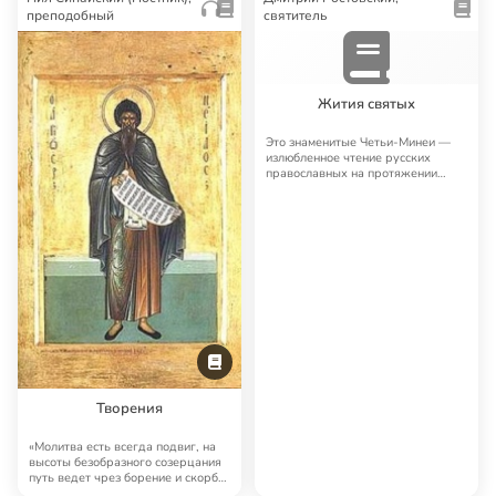
преподобный
святитель
Жития святых
Это знаменитые Четьи-Минеи —
излюбленное чтение русских
православных на протяжении
многих лет. Четьи…
Творения
«Молитва есть всегда подвиг, на
высоты безобразного созерцания
путь ведет чрез борение и скорбь;
но …