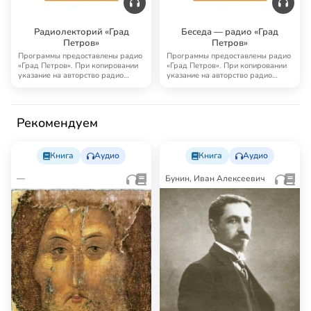
Радиолекторий «Град
Беседа — радио «Град
Петров»
Петров»
Программы предоставлены радио
Программы предоставлены радио
«Град Петров». При копировании
«Град Петров». При копировании
указание на авторство радио
указание на авторство радио
«Град Петро…
«Град Петро…
Рекомендуем
Книга
Аудио
Книга
Аудио
—
Бунин, Иван Алексеевич