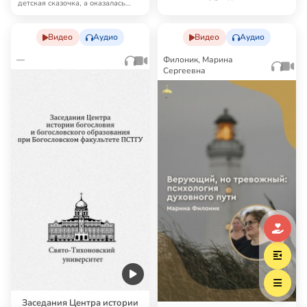
детская сказочка, а оказалась
Российской П…
неоценимым исто…
Видео
Аудио
Видео
Аудио
—
Филоник, Марина
Сергеевна
Заседания Центра истории