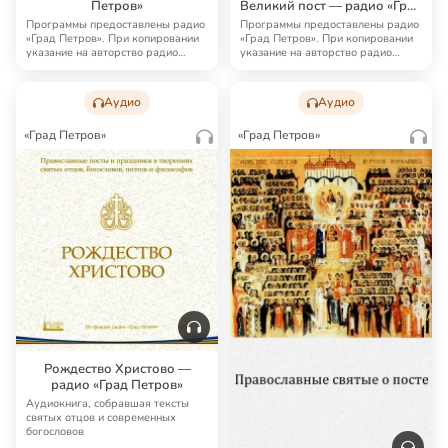
Петров»
Великий пост — радио «Град
Петров»
Программы предоставлены радио
Программы предоставлены радио
«Град Петров». При копировании
«Град Петров». При копировании
указание на авторство радио
указание на авторство радио
«Град Петро…
«Град Петро…
Аудио
Аудио
«Град Петров»
«Град Петров»
Рождество Христово —
радио «Град Петров»
Аудиокнига, собравшая тексты
святых отцов и современных
богословов