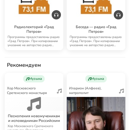
Радиолекторий «Град
Беседа — радио «Град
Петров»
Петров»
Программы предоставлены радио
Программы предоставлены радио
«Град Петров». При копировании
«Град Петров». При копировании
указание на авторство радио
указание на авторство радио
«Град Петро…
«Град Петро…
Рекомендуем
Музыка
Музыка
Хор Московского
Иларион (Алфеев),
Сретенского монастыря
митрополит
Песнопения новомученикам
и исповедникам Российским
Хор Московского Сретенского