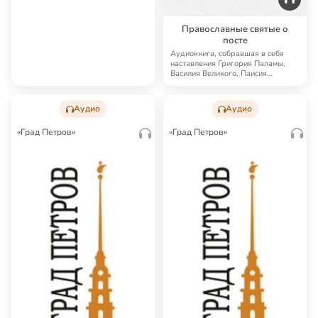
Православные святые о
посте
Аудиокнига, собравшая в себя
наставления Григория Паламы,
Василия Великого, Паисия
Величковского, Ни…
Аудио
Аудио
«Град Петров»
«Град Петров»