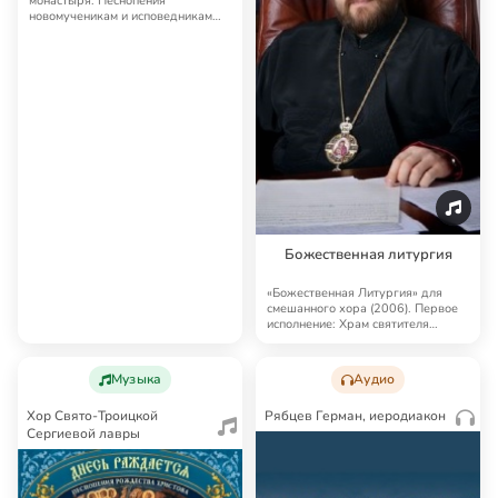
монастыря. Песнопения
новомученикам и исповедникам
Российским.
Божественная литургия
«Божественная Литургия» для
смешанного хора (2006). Первое
исполнение: Храм святителя
Николая в Толм…
Музыка
Аудио
Хор Свято-Троицкой
Рябцев Герман, иеродиакон
Сергиевой лавры