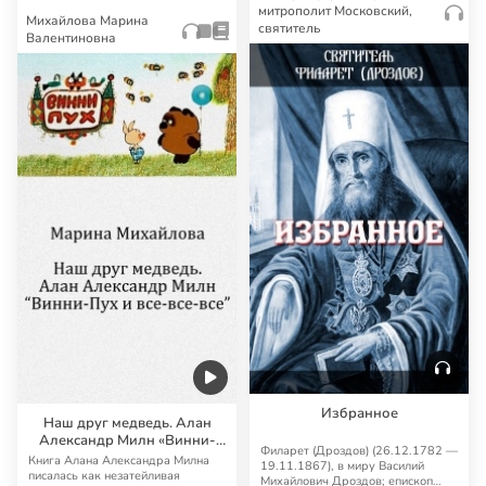
митрополит Московский,
Михайлова Марина
святитель
Валентиновна
Избранное
Наш друг медведь. Алан
Александр Милн «Винни-
Филарет (Дроздов) (26.12.1782 —
Пух и все-все-все»
Книга Алана Александра Милна
19.11.1867), в миру Василий
писалась как незатейливая
Михайлович Дроздов; епископ