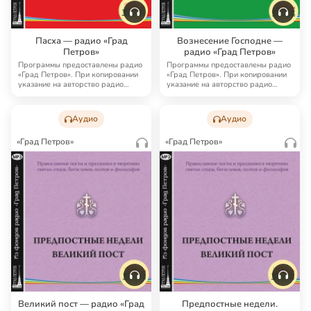
Пасха — радио «Град
Вознесение Господне —
Петров»
радио «Град Петров»
Программы предоставлены радио
Программы предоставлены радио
«Град Петров». При копировании
«Град Петров». При копировании
указание на авторство радио
указание на авторство радио
«Град Петро…
«Град Петро…
Аудио
Аудио
«Град Петров»
«Град Петров»
Великий пост — радио «Град
Предпостные недели.