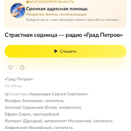
БЛАГОТВОРИТЕЛЬНОСТЬ
Срочная адресная помощь
Лекарства, билеты, госпитализация
Каждый день к нам приходят новые просьбы о помощи.
Часто оказывается, что помощь нужна даже не сегодня –
она нужна была вчера: в приеме лекарств образовался
Страстная седмица — радио «Град Петров»
недопустимый, опасный п…
Слушать
«Град Петров»
XX–XXI вв.
Соавторы:
Аверинцев Сергей Сергеевич
,
Феофан Затворник, святитель
,
Антоний Сурожский (Блум), митрополит
,
Ефрем Сирин, преподобный
,
Филарет (Дроздов), митрополит Московский, святитель
,
Амфилохий Иконийский, святитель
,