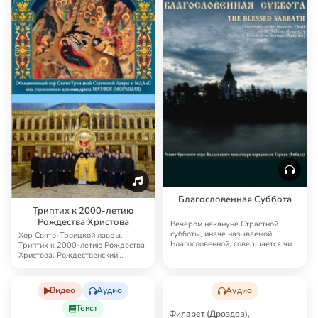
Благословенная Суббота
Триптих к 2000-летию
Рождества Христова
Вечером накануне Страстной
субботы, иначе называемой
Хор Свято-Троицкой лавры.
Благословенной, совершается чин
Триптих к 2000-летию Рождества
погребения Спас…
Христова. Рождественский
праздничный трипти…
Видео
Аудио
Аудио
Текст
Филарет (Дроздов),