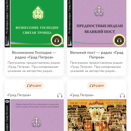
Вознесение Господне —
Великий пост — радио «Град
радио «Град Петров»
Петров»
Программы предоставлены радио
Программы предоставлены радио
«Град Петров». При копировании
«Град Петров». При копировании
указание на авторство радио
указание на авторство радио
«Град Петро…
«Град Петро…
Аудио
Аудио
«Град Петров»
«Град Петров»