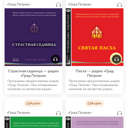
«Град Петров»
«Град Петров»
Страстная седмица — радио
Пасха — радио «Град
«Град Петров»
Петров»
Программы предоставлены радио
Программы предоставлены радио
«Град Петров». При копировании
«Град Петров». При копировании
указание на авторство радио
указание на авторство радио
«Град Петро…
«Град Петро…
Аудио
Аудио
«Град Петров»
«Град Петров»