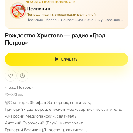
БЛАГОТВОРИТЕЛЬНОСТЬ
Целиакия
Помощь людям, страдающим целиакией
Целиакия – болезнь неизлечимая и очень мучительная.
При этом ею невозможно заразиться. Больной
целиакией страдает в одиночестве, не представляя
Рождество Христово — радио «Град
опасности ни для кого, кроме своих п…
Петров»
Слушать
«Град Петров»
XX–XXI вв.
Соавторы:
Феофан Затворник, святитель
,
Григорий чудотворец, епископ Неокесарийский, святитель
,
Амвросий Медиоланский, святитель
,
Антоний Сурожский (Блум), митрополит
,
Григорий Великий (Двоеслов), святитель
,