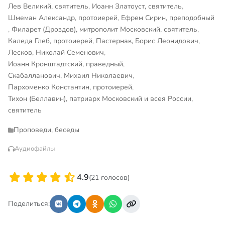
Лев Великий, святитель
,
Иоанн Златоуст, святитель
,
Шмеман Александр, протоиерей
,
Ефрем Сирин, преподобный
,
Филарет (Дроздов), митрополит Московский, святитель
,
Каледа Глеб, протоиерей
,
Пастернак, Борис Леонидович
,
Лесков, Николай Семенович
,
Иоанн Кронштадтский, праведный
,
Скабалланович, Михаил Николаевич
,
Пархоменко Константин, протоиерей
,
Тихон (Беллавин), патриарх Московский и всея России,
святитель
Проповеди, беседы
Аудиофайлы
4.9
(21 голосов)
Поделиться: