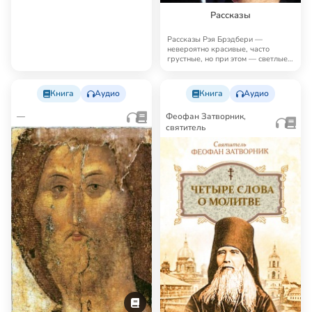
Рассказы
Рассказы Рэя Брэдбери —
невероятно красивые, часто
грустные, но при этом — светлые,
человечные, поэт…
Книга
Аудио
Книга
Аудио
—
Феофан Затворник,
святитель