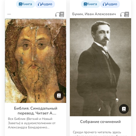
Книга
Аудио
Книга
Аудио
—
Бунин, Иван Алексеевич
Библия. Синодальный
перевод. Читает А.
Бондаренко и И.
Вся Библия (Ветхий и Новый
Собрание сочинений
Прудовский
Заветы) в аудиоисполнении от
Александра Бондаренко
Синодальный перевод — …
Среди прочего читатель здесь