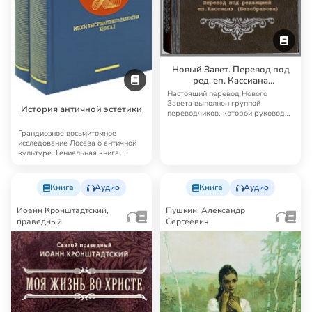
Новый Завет. Перевод под
ред. еп. Кассиана
(Безобразова)
Настоящий перевод Нового
Завета выполнен группой
История античной эстетики
переводчиков, которой руководил
известный русский б…
Грандиозное восьмитомное
исследование Лосева о античной
культуре. Гениальная книга,
далеко выходящая…
Книга
Аудио
Книга
Аудио
Иоанн Кронштадтский,
Пушкин, Александр
праведный
Сергеевич