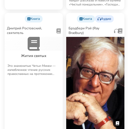
найдет рассказы и повести Бунина
«Чистый понедельник», «Господин
из Сан…
Книга
Книга
Аудио
Дмитрий Ростовский,
Брэдбери Рэй (Ray
святитель
Bradbury)
Жития святых
Это знаменитые Четьи-Минеи —
излюбленное чтение русских
православных на протяжении
многих лет. Четьи…