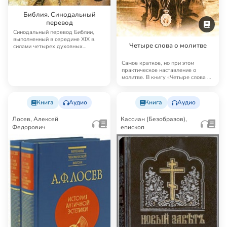
Библия. Синодальный
перевод
Синодальный перевод Библии,
выполненный в середине XIX в.
Четыре слова о молитве
силами четырех духовных
академий, до сих п…
Самое краткое, но при этом
практическое наставление о
молитве. В книгу «Четыре слова о
молитве» Феоф…
Книга
Аудио
Книга
Аудио
Лосев, Алексей
Кассиан (Безобразов),
Федорович
епископ