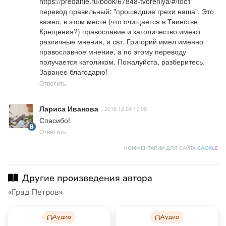
https://predanie.ru/book/67848-tvoreniya/#/toc1
перевод правильный: "прошедшие грехи наша". Это 
важно, в этом месте (что очищается в Таинстве 
Крещения?) православие и католичество имеют 
различные мнения, и свт. Григорий имел именно 
православное мнение, а по этому переводу 
получается католиком. Пожалуйста, разберитесь. 
Заранее благодарю!
Ответить
Лариса Иванова
2018.12.24 17:09
Спасибо!
Ответить
КОММЕНТАРИИ ДЛЯ САЙТА
CACKL
E
Другие произведения автора
«Град Петров»
Аудио
Аудио