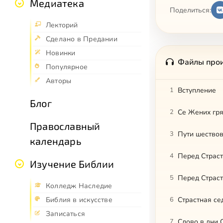
Медиатека
Поделиться:
Лекторий
Сделано в Предании
Новинки
Файлы про
Популярное
Авторы
1
Вступление
Блог
2
Се Жених гря
Православный
3
Пути шествов
календарь
4
Перед Страст
Изучение Библии
5
Перед Страст
Колледж Наследие
6
Страстная се
Библия в искусстве
Записаться
7
Слово в дни 