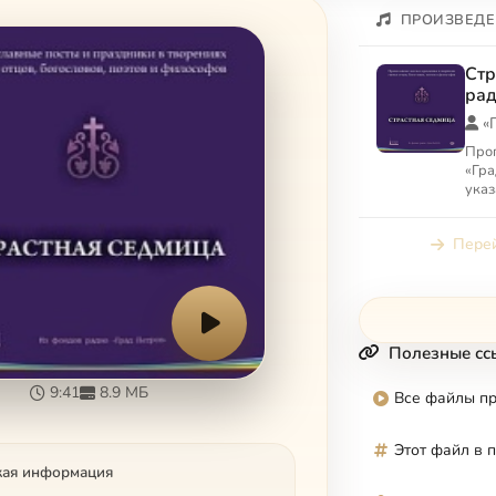
ПРОИЗВЕДЕ
Стр
рад
«
Про
«Гра
указ
«Гра
Перей
Полезные сс
9:41
8.9 МБ
Все файлы п
Этот файл в 
кая информация