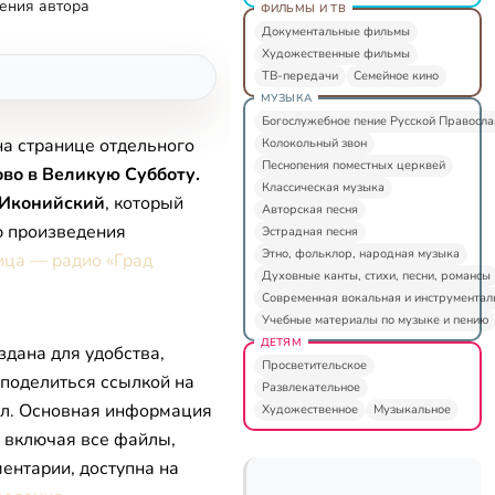
ения автора
ФИЛЬМЫ И ТВ
Документальные фильмы
Художественные фильмы
ТВ-передачи
Семейное кино
МУЗЫКА
Богослужебное пение Русской Правосл
на странице отдельного
Колокольный звон
Песнопения поместных церквей
во в Великую Субботу.
Классическая музыка
Иконийский
, который
Авторская песня
ю произведения
Эстрадная песня
Этно, фольклор, народная музыка
ица — радио «Град
Духовные канты, стихи, песни, романсы
Современная вокальная и инструментал
Учебные материалы по музыке и пению
ДЕТЯМ
здана для удобства,
Просветительское
 поделиться ссылкой на
Развлекательное
л. Основная информация
Художественное
Музыкальное
, включая все файлы,
ентарии, доступна на