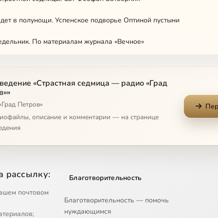
дет в полунощи. Успенское подворье Оптиной пустыни
едельник. По материалам журнала «Вечное»
ник. По материалам журнала «Вечное»
ведение «Страстная седмица — радио «Град
а. По материалам журнала «Вечное»
в»»
«Град Петров»
нь Се Жених грядет в полунощи. Св Иоанн Кронштадтский
Пер
диофайлы, описание и комментарии — на странице
икий Понедельник. Св Иоанн Кронштадтский
едения
 Чертог Твой вижду.Свт Иннокентий Херсонский
вижду. Хор Ленинградск Духовн школ
а рассылку:
Благотворительность
ифе Прекрасном. Свт Иннокентий Херсонский
ашем почтовом
Благотворительность — помочь
нуждающимся
 Успенское подворье Оптиной пустыни
атериалов;