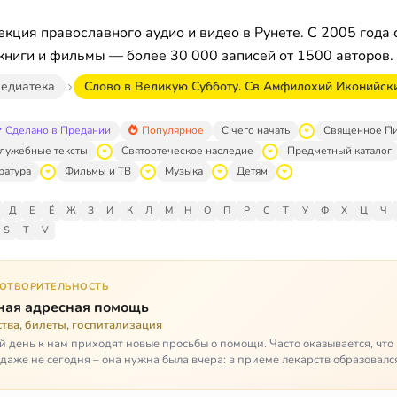
кция православного аудио и видео в Рунете. С 2005 года 
книги и фильмы — более 30 000 записей от 1500 авторов.
едиатека
Слово в Великую Субботу. Св Амфилохий Иконийск
Сделано в Предании
Популярное
С чего начать
Священное П
лужебные тексты
Святоотеческое наследие
Предметный каталог
ратура
Фильмы и ТВ
Музыка
Детям
Д
Е
Ё
Ж
З
И
К
Л
М
Н
О
П
Р
С
Т
У
Ф
Х
Ц
Ч
S
T
V
ГОТВОРИТЕЛЬНОСТЬ
ная адресная помощь
тва, билеты, госпитализация
 день к нам приходят новые просьбы о помощи. Часто оказывается, чт
даже не сегодня – она нужна была вчера: в приеме лекарств образовалс
стимый, опасный п…