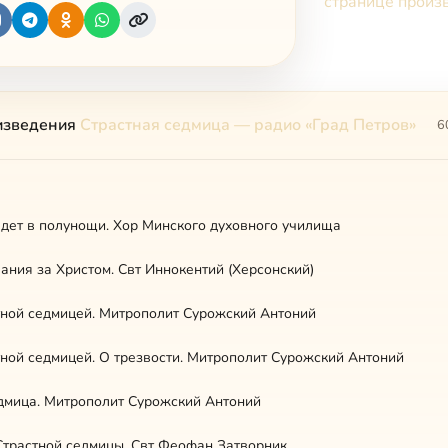
странице произ
изведения
Страстная седмица — радио «Град Петров»
6
дет в полунощи. Хор Минского духовного училища
ания за Христом. Свт Иннокентий (Херсонский)
ной седмицей. Митрополит Сурожский Антоний
ной седмицей. О трезвости. Митрополит Сурожский Антоний
дмица. Митрополит Сурожский Антоний
Страстной седмицы. Свт Феофан Затворник