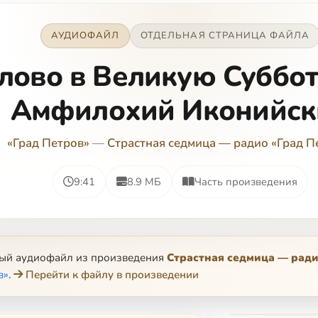
АУДИОФАЙЛ
ОТДЕЛЬНАЯ СТРАНИЦА ФАЙЛА
лово в Великую Суббот
Амфилохий Иконийск
«Град Петров»
—
Страстная седмица — радио «Град П
9:41
8.9 МБ
Часть произведения
ный аудиофайл из произведения
Страстная седмица — ради
в»
.
Перейти к файлу в произведении