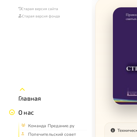
Старая версия сайта
Старая версия фонда
Главная
О нас
Команда Предание.ру
Техничес
Попечительский совет