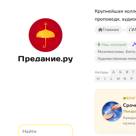
Крупнейшая колле
проповеди, аудио
Главная
М
Наш лекторий
Молитвословы. Богос
Предание.ру
Художественная лите
Авторы:
А
Б
В
Г
H
I
L
M
N
P
БЛА
Сроч
Лекарс
Каждый
нужна 
недопу