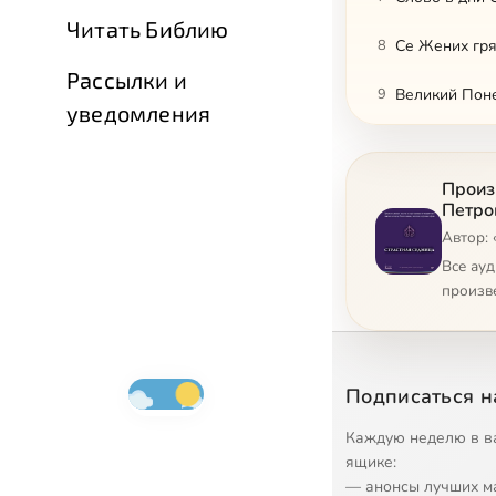
Читать Библию
8
Се Жених гря
Рассылки и
9
Великий Пон
уведомления
10
Великий Втор
Произ
11
Великая Сред
Петро
Автор: 
12
Слово на пес
Все ау
13
Беседа в Вел
произв
14
О песнопении
15
Чертог Твой 
Подписаться н
16
Слово об Иос
Каждую неделю в в
ящике:
17
Чертог Твой.
— анонсы лучших м