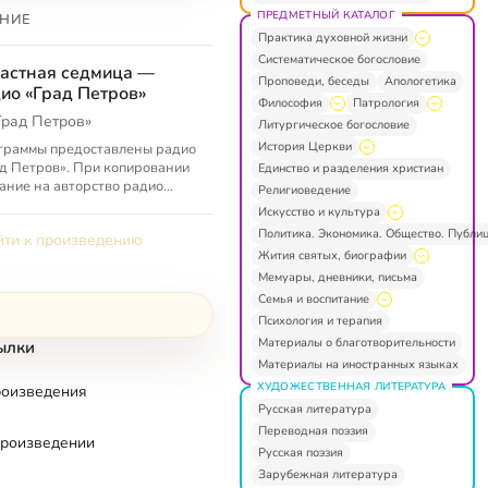
ПРЕДМЕТНЫЙ КАТАЛОГ
НИЕ
Практика духовной жизни
Систематическое богословие
астная седмица —
Проповеди, беседы
Апологетика
ио «Град Петров»
Философия
Патрология
Град Петров»
Литургическое богословие
История Церкви
граммы предоставлены радио
д Петров». При копировании
Единство и разделения христиан
ание на авторство радио
Религиоведение
д Петров» обязательно.
Искусство и культура
Политика. Экономика. Общество. Публи
ти к произведению
Жития святых, биографии
Мемуары, дневники, письма
Семья и воспитание
Психология и терапия
Материалы о благотворительности
ылки
Материалы на иностранных языках
ХУДОЖЕСТВЕННАЯ ЛИТЕРАТУРА
роизведения
Русская литература
Переводная поэзия
произведении
Русская поэзия
Зарубежная литература