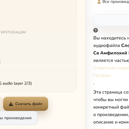
Все произвед
СКРЕТИЗАЦИИ
Вы находитесь 
аудиофайла
Сло
Св Амфилохий 
является часть
Е
Страстная седм
Петров»
.
audio layer 2/3)
Эта страница со
чтобы вы могли
Скачать файл
конкретный фай
о произведении
ы произведения
описание и комм