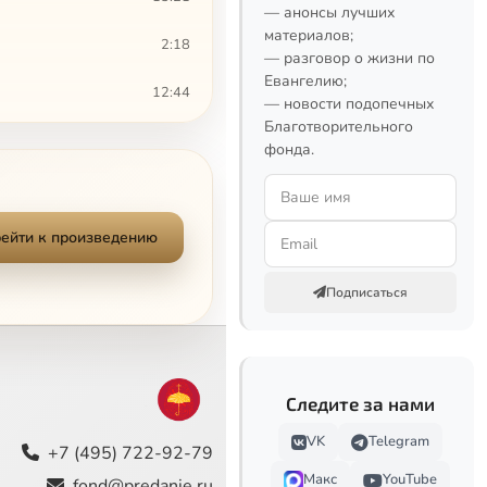
— анонсы лучших
материалов;
2:18
— разговор о жизни по
Евангелию;
12:44
— новости подопечных
Благотворительного
9:51
фонда.
11:09
11:00
ейти к произведению
8:24
Подписаться
19:00
3:14
Следите за нами
13:38
VK
Telegram
+7 (495) 722-92-79
1:37
Макс
YouTube
fond@predanie.ru