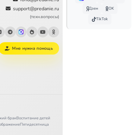
support@predanie.ru
Дзен
OK
4:06
(техн.вопросы)
TikTok
17:09
2:07
Мне нужна помощь
3:05
3:47
10:17
9:10
2:34
11:33
кий брак
Воспитание детей
ображение
Пятидесятница
12:37