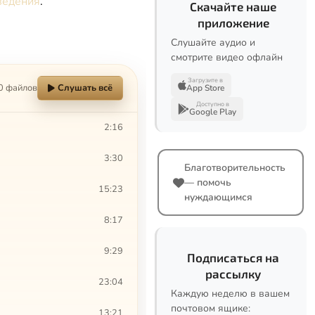
ведения
.
Скачайте наше
приложение
Слушайте аудио и
смотрите видео офлайн
Загрузите в
0 файлов
Слушать всё
App Store
Доступно в
Google Play
2:16
3:30
Благотворительность
— помочь
15:23
нуждающимся
8:17
9:29
Подписаться на
рассылку
23:04
Каждую неделю в вашем
почтовом ящике:
13:21