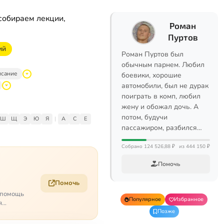
собираем лекции,
Роман
Пуртов
ий
Роман Пуртов был
обычным парнем. Любил
исание
боевики, хорошие
автомобили, был не дурак
поиграть в комп, любил
жену и обожал дочь. А
потом, будучи
Ш
Щ
Э
Ю
Я
|
A
C
E
пассажиром, разбился…
Собрано 124 526,88 ₽
из 444 150 ₽
Помочь
Помочь
о помощь
Популярное
Избранное
я
Позже