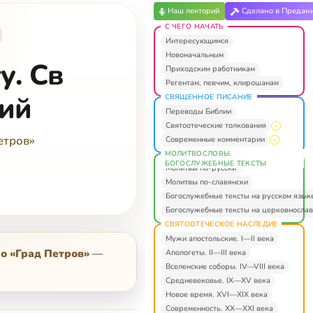
Наш лекторий
Сделано в Предан
С ЧЕГО НАЧАТЬ
Интересующимся
Новоначальным
у. Св
Приходским работникам
Регентам, певчим, клирошанам
ий
СВЯЩЕННОЕ ПИСАНИЕ
Переводы Библии
Святоотеческие толкования
етров»
Современные комментарии
МОЛИТВОСЛОВЫ.
БОГОСЛУЖЕБНЫЕ ТЕКСТЫ
Молитвы по-русски
Молитвы по-славянски
Богослужебные тексты на русском язык
Богослужебные тексты на церковнослав
СВЯТООТЕЧЕСКОЕ НАСЛЕДИЕ
Мужи апостольские. I—II века
о «Град Петров»
—
Апологеты. II—III века
Вселенские соборы. IV—VIII века
Средневековье. IX—XV века
Новое время. XVI—XIX века
Современность. XX—XXI века