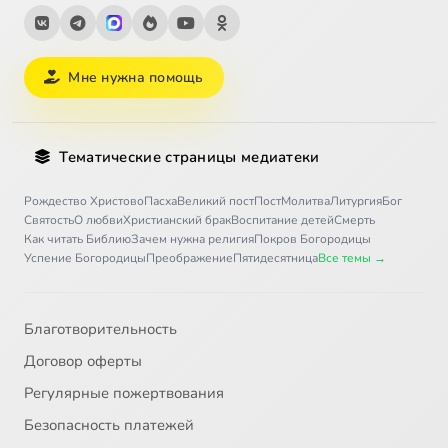
Мне нужна помощь
Тематические страницы медиатеки
Рождество Христово
Пасха
Великий пост
Пост
Молитва
Литургия
Бог
Святость
О любви
Христианский брак
Воспитание детей
Смерть
Как читать Библию
Зачем нужна религия
Покров Богородицы
Успение Богородицы
Преображение
Пятидесятница
Все темы →
Благотворительность
Договор оферты
Регулярные пожертвования
Безопасность платежей