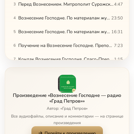
Перед Вознесением. Митрополит Сурожский Антоний. Митрополит Сурожский Антоний
4:47
3
Вознесение Господне. По материалам журнала «Вечное» часть 1
23:50
4
Вознесение Господне. По материалам журнала «Вечное» часть 2
16:31
5
Поучение на Вознесение Господне. Преподобный Феодор Студит
7:23
6
Кондак Вознесения Господня. Спасо-Преображенский собор СПб
1:15
7
Слово на Вознесение Господне. Святитель Григорий Нисский
9:23
8
Слово на Вознесение Господне. Святитель Димитрий Ростовский
10:40
9
Произведение «Вознесение Господне — радио
Слово на Вознесение Господне. Святитель Феофан Затворник
27:48
10
«Град Петров»»
Автор: «Град Петров»
Слово в день Вознесения Господня. Святитель Филарет Московский
21:26
11
Все аудиофайлы, описание и комментарии — на странице
произведения
Слово на Вознесение Господне. Святитель Иннокентий Херсонский
11:12
12
Перейти к произведению