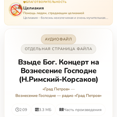
БЛАГОТВОРИТЕЛЬНОСТЬ
Целиакия
Помощь людям, страдающим целиакией
Целиакия – болезнь неизлечимая и очень мучительная.
При этом ею невозможно заразиться. Больной
целиакией страдает в одиночестве, не представляя
опасности ни для кого, кроме своих п…
АУДИОФАЙЛ
ОТДЕЛЬНАЯ СТРАНИЦА ФАЙЛА
Взыде Бог. Концерт на
Вознесение Господне
(Н.Римский-Корсаков)
«Град Петров»
—
Вознесение Господне — радио «Град Петров»
2:09
3.3 МБ
Часть произведения