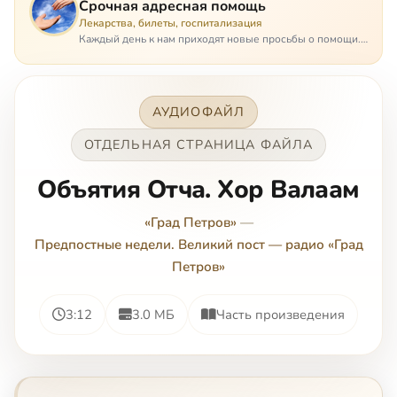
Срочная адресная помощь
Лекарства, билеты, госпитализация
Каждый день к нам приходят новые просьбы о помощи.
Часто оказывается, что помощь нужна даже не сегодня –
она нужна была вчера: в приеме лекарств образовался
недопустимый, опасный п…
АУДИОФАЙЛ
ОТДЕЛЬНАЯ СТРАНИЦА ФАЙЛА
Объятия Отча. Хор Валаам
«Град Петров»
—
Предпостные недели. Великий пост — радио «Град
Петров»
3:12
3.0 МБ
Часть произведения