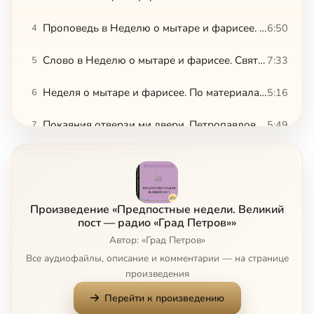
Проповедь в Неделю о мытаре и фарисее. Святой праведный Иоанн Кронштадтский
6:50
4
Слово в Неделю о мытаре и фарисее. Святой праведный Алексий Мечев
7:33
5
Неделя о мытаре и фарисее. По материалам журнала «Вечное»
5:16
6
Покаяния отверзи ми двери. Петропавловский собор — Минск
5:49
7
Проповедь в Неделю о мытаре и фарисее. О смирении. Протопресвитер Александр Шмеман
6:33
8
Притча о мытаре и фарисее. Митрополит Сурожский Антоний
5:21
9
Произведение «Предпостные недели. Великий
Проповедь в Неделю о мытаре и фарисее. Митрополит Сурожский Антоний
20:36
10
пост — радио «Град Петров»»
Автор: «Град Петров»
Проповедь в Неделю о мытаре и фарисее. Митрополит Сурожский Антоний
4:57
11
Все аудиофайлы, описание и комментарии — на странице
произведения
На реках Вавилонских. Хор Свято-Данилова монастыря
4:59
12
Перейти к произведению