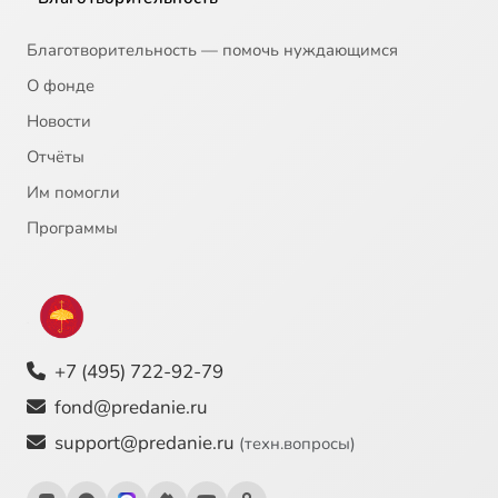
Проповедь в Неделю о блудном сыне. Митрополит Сурожский Антоний
4:15
23
Благотворительность — помочь нуждающимся
Объятия Отча. Хор Валаам
2:51
24
О фонде
Новости
Суббота мясопустная. По материалам журнала «Вечное»
7:28
25
Отчёты
Неделя мясопустная. По материалам журнала «Вечное»
7:05
26
Им помогли
Объятия Отча. Хор Валаам
3:12
27
Сейчас
Программы
Слово на Второе пришествие Господне. Преподобный Ефрем Сирин
16:44
28
Поучение в Неделю мясопустную. Святитель Игнатий (Брянчанинов)
4:40
29
+7 (495) 722-92-79
Слово в Неделю мясопустную. Святитель Феофан Затворник
13:31
30
fond@predanie.ru
На реках Вавилонских. Храм Всех скорбящих Радость — Минск
3:11
31
support@predanie.ru
(техн.вопросы)
Слово в Неделю мясопустную. Святой праведный Иоанн Кронштадтский
8:09
32