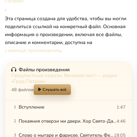
Петров»
.
Эта страница создана для удобства, чтобы вы могли
поделиться ссылкой на конкретный файл. Основная
информация о произведении, включая все файлы,
описание и комментарии, доступна на
странице произведения
.
Файлы произведения
Предпостные недели. Великий пост — радио
«Град Петров»
48 файлов
Слушать всё
Вступление
1:47
1
Покаяния отверзи ми двери. Хор Свято-Данилова монастыря
4:46
2
Слово о мытаре и фарисее. Святитель Феофан Затворник
18:05
3