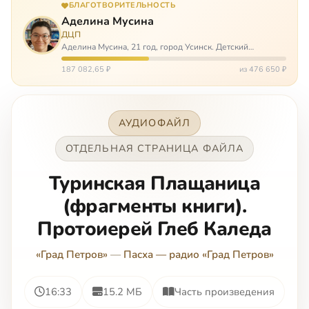
БЛАГОТВОРИТЕЛЬНОСТЬ
Аделина Мусина
ДЦП
Аделина Мусина, 21 год, город Усинск. Детский
церебральный паралич, передвигается на ходунках или
коляске. Аделине требуется помощь, чтобы ноги
187 082,65 ₽
из 476 650 ₽
окончательно не перестали слушаться…
АУДИОФАЙЛ
ОТДЕЛЬНАЯ СТРАНИЦА ФАЙЛА
Туринская Плащаница
(фрагменты книги).
Протоиерей Глеб Каледа
«Град Петров»
—
Пасха — радио «Град Петров»
16:33
15.2 МБ
Часть произведения