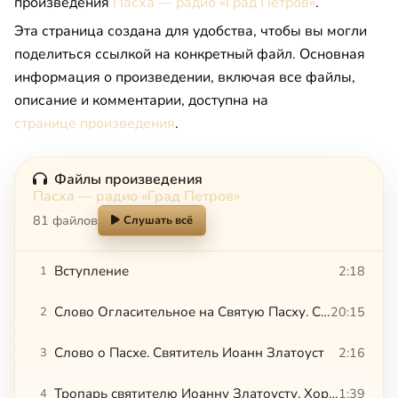
произведения
Пасха — радио «Град Петров»
.
Эта страница создана для удобства, чтобы вы могли
поделиться ссылкой на конкретный файл. Основная
информация о произведении, включая все файлы,
описание и комментарии, доступна на
странице произведения
.
Файлы произведения
Пасха — радио «Град Петров»
81 файлов
Слушать всё
Вступление
2:18
1
Слово Огласительное на Святую Пасху. Святитель Иоанн Златоуст
20:15
2
Слово о Пасхе. Святитель Иоанн Златоуст
2:16
3
Тропарь святителю Иоанну Златоусту. Хор Сергиева подворья в Париже
1:39
4