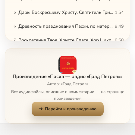
Дары Воскресшему Христу. Святитель Григорий Богослов
1:54
5
Древность празднования Пасхи. по материалам журнала «Вечное»
9:49
6
Воскресение Твое, Христе Спасе. Хор Николая Матвеева
0:58
7
Воскресение Твое, Христе Спасе. Хор Свято-Сергиева подворья
2:27
8
Праздник Светлого Воскресения Христова. По материалам журнала «Вечное»
2:25
9
Произведение «Пасха — радио «Град Петров»»
Ангел вопияше. Задостойник Пасхи. Петропавловский собор. Минск
1:48
10
Автор: «Град Петров»
Все аудиофайлы, описание и комментарии — на странице
«Христос воскресе! Воистину воскресе!». По материалам журнала «Вечное»
2:24
11
произведения
Перейти к произведению
Воскресение Твое, Христе Спасе. Хор Минского духовного училища
1:14
12
Пасхальная проповедь. Протопресвитер Александр Шмеман
9:25
13