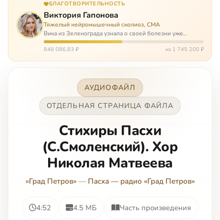
БЛАГОТВОРИТЕЛЬНОСТЬ
Виктория Гапонова
Тяжелый нейромышечный сколиоз, СМА
Вика из Зеленограда узнала о своей болезни уже
будучи в сознательном возрасте. Ей пришлось
привыкать к инвалидной коляске и сильнейшему
848 086,83 ₽
из 1 745 200 ₽
сколиозу, постоянным болям и растущей беспом…
АУДИОФАЙЛ
ОТДЕЛЬНАЯ СТРАНИЦА ФАЙЛА
Стихиры Пасхи
(С.Смоленский). Хор
Николая Матвеева
«Град Петров»
—
Пасха — радио «Град Петров»
4:52
4.5 МБ
Часть произведения