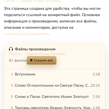
Пасха — радио «Град Петров»
.
Эта страница создана для удобства, чтобы вы могли
поделиться ссылкой на конкретный файл. Основная
информация о произведении, включая все файлы,
описание и комментарии, доступна на
странице произведения
.
Файлы произведения
Пасха — радио «Град Петров»
81 файлов
Слушать всё
Вступление
2:18
1
Слово Огласительное на Святую Пасху. Святитель Иоанн Златоуст
20:15
2
Слово о Пасхе. Святитель Иоанн Златоуст
2:16
3
Тропарь святителю Иоанну Златоусту. Хор Сергиева подворья в Париже
1:39
4