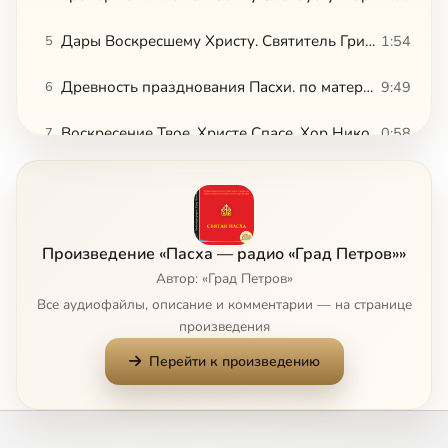
Дары Воскресшему Христу. Святитель Григорий Богослов
1:54
5
Древность празднования Пасхи. по материалам журнала «Вечное»
9:49
6
Воскресение Твое, Христе Спасе. Хор Николая Матвеева
0:58
7
Воскресение Твое, Христе Спасе. Хор Свято-Сергиева подворья
2:27
8
Праздник Светлого Воскресения Христова. По материалам журнала «Вечное»
2:25
9
Произведение «Пасха — радио «Град Петров»»
Ангел вопияше. Задостойник Пасхи. Петропавловский собор. Минск
1:48
10
Автор: «Град Петров»
Все аудиофайлы, описание и комментарии — на странице
«Христос воскресе! Воистину воскресе!». По материалам журнала «Вечное»
2:24
11
произведения
Перейти к произведению
Воскресение Твое, Христе Спасе. Хор Минского духовного училища
1:14
12
Пасхальная проповедь. Протопресвитер Александр Шмеман
9:25
13