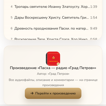
Тропарь святителю Иоанну Златоусту. Хор Сергиева подворья в Париже
1:39
4
Дары Воскресшему Христу. Святитель Григорий Богослов
1:54
5
Древность празднования Пасхи. по материалам журнала «Вечное»
9:49
6
Воскресение Твое, Христе Спасе. Хор Николая Матвеева
0:58
7
Воскресение Твое, Христе Спасе. Хор Свято-Сергиева подворья
2:27
8
Праздник Светлого Воскресения Христова. По материалам журнала «Вечное»
2:25
9
Произведение «Пасха — радио «Град Петров»»
Ангел вопияше. Задостойник Пасхи. Петропавловский собор. Минск
1:48
10
Автор: «Град Петров»
Все аудиофайлы, описание и комментарии — на странице
«Христос воскресе! Воистину воскресе!». По материалам журнала «Вечное»
2:24
11
произведения
Перейти к произведению
Воскресение Твое, Христе Спасе. Хор Минского духовного училища
1:14
12
Пасхальная проповедь. Протопресвитер Александр Шмеман
9:25
13