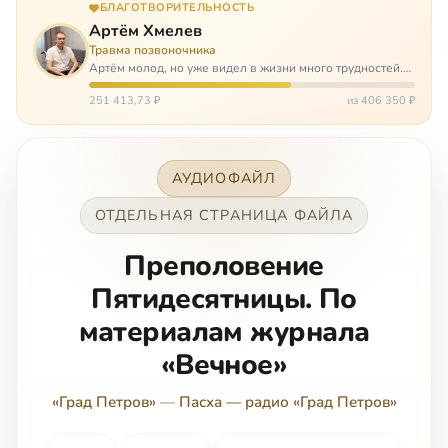
БЛАГОТВОРИТЕЛЬНОСТЬ
Артём Хмелев
Травма позвоночника
Артём молод, но уже видел в жизни много трудностей.
Он сирота, привык заботится о себе сам, но, когда
случилось несчастье, и он был парализован – остался на
251 413,73 ₽
из 406 350 ₽
попечении бабушки. И кр…
АУДИОФАЙЛ
ОТДЕЛЬНАЯ СТРАНИЦА ФАЙЛА
Преполовение
Пятидесятницы. По
материалам журнала
«Вечное»
«Град Петров»
—
Пасха — радио «Град Петров»