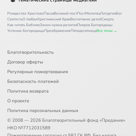
Рождество Христово
Пасха
Великий пост
Пост
Молитва
Литургия
Бог
Святость
О любви
Христианский брак
Воспитание детей
Смерть
Как читать Библию
Зачем нужна религия
Покров Богородицы
Успение Богородицы
Преображение
Пятидесятница
Все темы →
Благотворительность
Договор оферты
Регулярные пожертвования
Безопасность платежей
Политика возврата
О проекте
Политика персональных данных
© 2008 — 2026 Благотворительный фонд «Предание»
НКО №7712031589
Пожертвование согласно ст.582 ГК РФ. Без налога