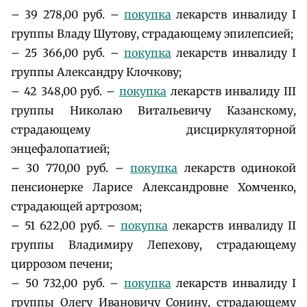
– 39 278,00 руб. –
покупка
лекарств инвалиду I
группы Владу Шутову, страдающему эпилепсией;
– 25 366,00 руб. –
покупка
лекарств инвалиду I
группы Александру Клочкову;
– 42 348,00 руб. –
покупка
лекарств инвалиду III
группы Николаю Витальевичу Казанскому,
страдающему дисциркуляторной
энцефалопатией;
– 30 770,00 руб. –
покупка
лекарств одинокой
пенсионерке Ларисе Александровне Хомченко,
страдающей артрозом;
– 51 622,00 руб. –
покупка
лекарств инвалиду II
группы Владимиру Лепехову, страдающему
циррозом печени;
– 50 732,00 руб. –
покупка
лекарств инвалиду I
группы Олегу Ивановичу Сонину, страдающему