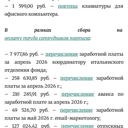
– 1 599,00 руб. –
покупка
клавиатуры для
офисного компьютера.
В рамках сбора на
оплату труда сотрудников портала
:
– 7 977,86 руб. –
перечисление
заработной платы
за апрель 2026 координатору итальянского
отделения фонда;
– 258 630,85 руб. –
перечисление
заработной
платы за апрель 2026 г.;
– 210 285,91 руб. –
перечисление
аванса по
заработной плате за апрель 2026 г.;
– 49 526,70 руб. –
перечисление
заработной
платы за май 2026 г. email-маркетологу;
– 127 024,42 руб. –
перечисление
отпускных