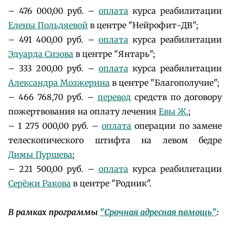
– 476 000,00 руб. –
оплата
курса реабилитации
Елены Польдяевой
в центре "Нейрофит-ДВ";
– 491 400,00 руб. –
оплата
курса реабилитации
Эдуарда Сизова
в центре "Янтарь";
– 333 200,00 руб. –
оплата
курса реабилитации
Александра Мозжерина
в центре "Благополучие";
– 466 768,70 руб. –
перевод
средств по договору
пожертвования на оплату лечения
Евы Ж.
;
– 1 275 000,00 руб. –
оплата
операции по замене
телескопического штифта на левом бедре
Димы Пуршева
;
– 221 500,00 руб. –
оплата
курса реабилитации
Серёжи Ракова
в центре "Родник".
В рамках программы
"Срочная адресная помощь"
: