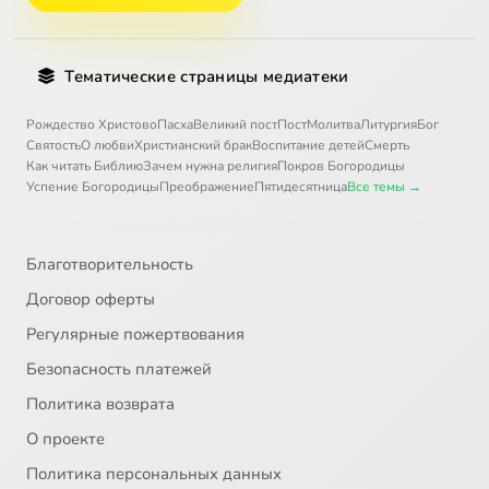
Тематические страницы медиатеки
Рождество Христово
Пасха
Великий пост
Пост
Молитва
Литургия
Бог
Святость
О любви
Христианский брак
Воспитание детей
Смерть
Как читать Библию
Зачем нужна религия
Покров Богородицы
Успение Богородицы
Преображение
Пятидесятница
Все темы →
Благотворительность
Договор оферты
Регулярные пожертвования
Безопасность платежей
Политика возврата
О проекте
Политика персональных данных