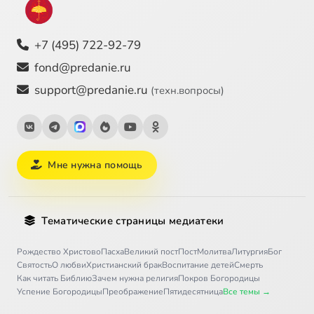
+7 (495) 722-92-79
fond@predanie.ru
support@predanie.ru
(техн.вопросы)
Мне нужна помощь
Тематические страницы медиатеки
Рождество Христово
Пасха
Великий пост
Пост
Молитва
Литургия
Бог
Святость
О любви
Христианский брак
Воспитание детей
Смерть
Как читать Библию
Зачем нужна религия
Покров Богородицы
Успение Богородицы
Преображение
Пятидесятница
Все темы →