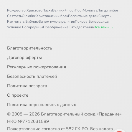
Рождество Христово
Пасха
Великий пост
Пост
Молитва
Литургия
Бог
Святость
О любви
Христианский брак
Воспитание детей
Смерть
Как читать Библию
Зачем нужна религия
Покров Богородицы
Успение Богородицы
Преображение
Пятидесятница
Все темы →
Благотворительность
Договор оферты
Регулярные пожертвования
Безопасность платежей
Политика возврата
О проекте
Политика персональных данных
© 2008 — 2026 Благотворительный фонд «Предание»
НКО №7712031589
Пожертвование согласно ст.582 ГК РФ. Без налога