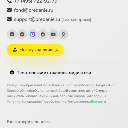
+7 (495) 722-92-79
fond@predanie.ru
support@predanie.ru
(техн.вопросы)
Мне нужна помощь
Тематические страницы медиатеки
Рождество Христово
Пасха
Великий пост
Пост
Молитва
Литургия
Бог
Святость
О любви
Христианский брак
Воспитание детей
Смерть
Как читать Библию
Зачем нужна религия
Покров Богородицы
Успение Богородицы
Преображение
Пятидесятница
Все темы →
Благотворительность