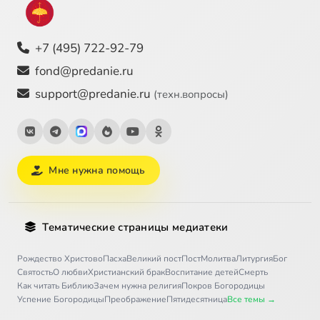
+7 (495) 722-92-79
fond@predanie.ru
support@predanie.ru
(техн.вопросы)
Мне нужна помощь
Тематические страницы медиатеки
Рождество Христово
Пасха
Великий пост
Пост
Молитва
Литургия
Бог
Святость
О любви
Христианский брак
Воспитание детей
Смерть
Как читать Библию
Зачем нужна религия
Покров Богородицы
Успение Богородицы
Преображение
Пятидесятница
Все темы →