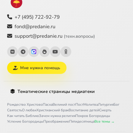
+7 (495) 722-92-79
fond@predanie.ru
support@predanie.ru
(техн.вопросы)
Мне нужна помощь
Тематические страницы медиатеки
Рождество Христово
Пасха
Великий пост
Пост
Молитва
Литургия
Бог
Святость
О любви
Христианский брак
Воспитание детей
Смерть
Как читать Библию
Зачем нужна религия
Покров Богородицы
Успение Богородицы
Преображение
Пятидесятница
Все темы →