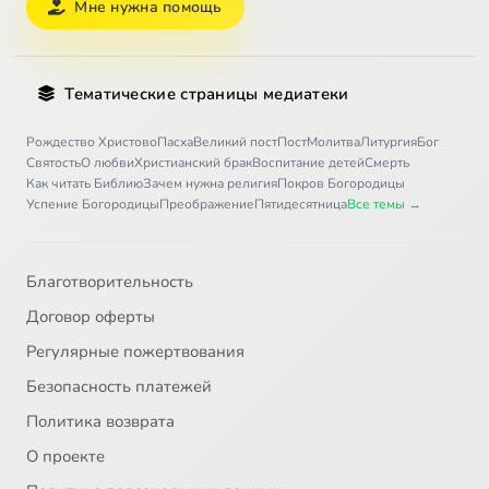
Мне нужна помощь
Тематические страницы медиатеки
Рождество Христово
Пасха
Великий пост
Пост
Молитва
Литургия
Бог
Святость
О любви
Христианский брак
Воспитание детей
Смерть
Как читать Библию
Зачем нужна религия
Покров Богородицы
Успение Богородицы
Преображение
Пятидесятница
Все темы →
Благотворительность
Договор оферты
Регулярные пожертвования
Безопасность платежей
Политика возврата
О проекте