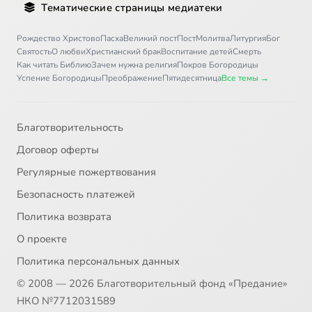
Тематические страницы медиатеки
Рождество Христово
Пасха
Великий пост
Пост
Молитва
Литургия
Бог
Святость
О любви
Христианский брак
Воспитание детей
Смерть
Как читать Библию
Зачем нужна религия
Покров Богородицы
Успение Богородицы
Преображение
Пятидесятница
Все темы →
Благотворительность
Договор оферты
Регулярные пожертвования
Безопасность платежей
Политика возврата
О проекте
Политика персональных данных
© 2008 — 2026 Благотворительный фонд «Предание»
НКО №7712031589