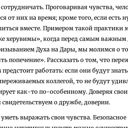
сотрудничать. Проговаривая чувства, чел
я от них на время; кроме того, если есть н
иться вместе. Примером такой практики 
е херувимы», когда перед самым важным 
ризыванием Духа на Дары, мы молимся о то
ь попечение». Рассказать о том, что пере
ем предстоит работать: если они будут знат
переживаемых коллегой, то не будут удивл
ирует как-то по-особенному. Доверяя свои
 свидетельствуем о дружбе, доверии.
 уметь выражать свои чувства. Безопасно
енно негативных чувств можно осуществит