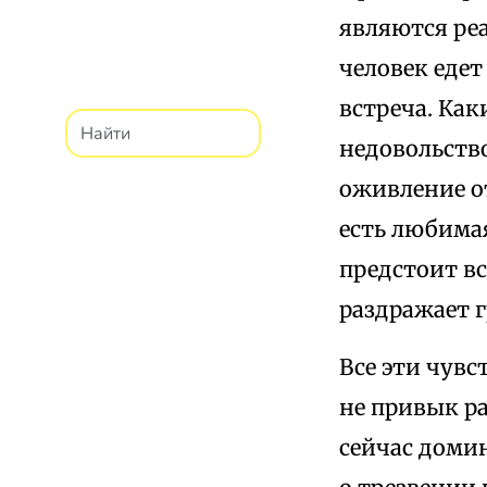
являются ре
человек едет
встреча. Ка
недовольство
оживление от
есть любимая
предстоит в
раздражает 
Все эти чувс
не привык ра
сейчас домин