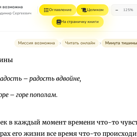
я возможна
−
Оглавление
Целиком
125%
адимир Сергеевич
На страничку книги
Миссия возможна
Читать онлайн
Минута тишин
шины
радость – радость вдвойне,
оре – горе пополам.
ек в каждый момент времени что-то чувст
рах его жизни все время что-то происходи