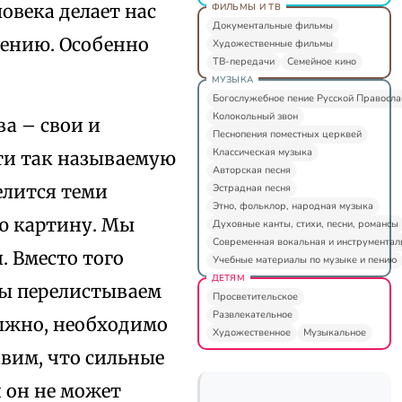
овека делает нас
ФИЛЬМЫ И ТВ
Документальные фильмы
щению. Особенно
Художественные фильмы
ТВ-передачи
Семейное кино
МУЗЫКА
Богослужебное пение Русской Правосл
Колокольный звон
ва – свои и
Песнопения поместных церквей
Классическая музыка
сти так называемую
Авторская песня
елится теми
Эстрадная песня
Этно, фольклор, народная музыка
ую картину. Мы
Духовные канты, стихи, песни, романсы
Современная вокальная и инструментал
. Вместо того
Учебные материалы по музыке и пению
ДЕТЯМ
мы перелистываем
Просветительское
Развлекательное
олжно, необходимо
Художественное
Музыкальное
вим, что сильные
 он не может