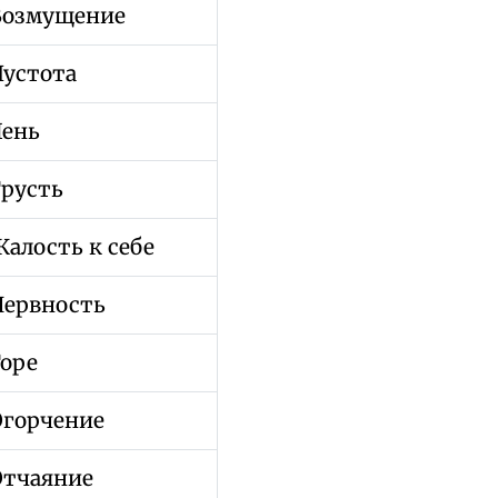
Возмущение
Пустота
Лень
Грусть
алость к себе
Нервность
Горе
Огорчение
Отчаяние