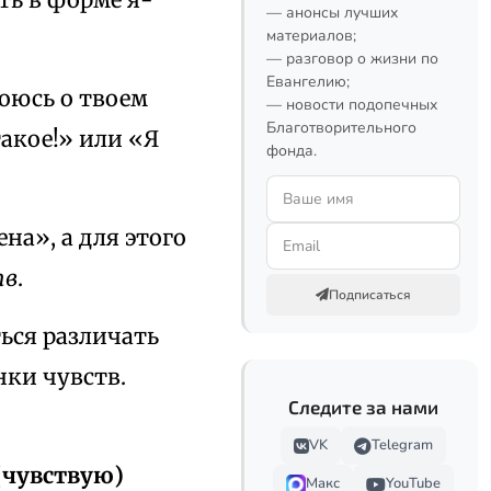
— анонсы лучших
материалов;
— разговор о жизни по
Евангелию;
оюсь о твоем
— новости подопечных
Благотворительного
такое!» или «Я
фонда.
на», а для этого
тв
.
Подписаться
ться различать
нки чувств.
Следите за нами
VK
Telegram
(чувствую)
Макс
YouTube