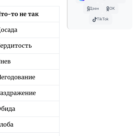
Дзен
OK
то-то не так
TikTok
Досада
Сердитость
Гнев
Негодование
Раздражение
Обида
лоба