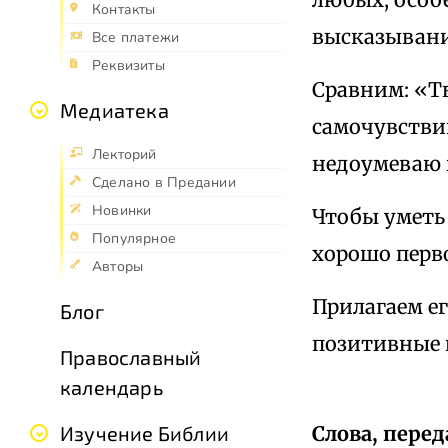
Контакты
высказывани
Все платежи
Реквизиты
Сравним: «Т
Медиатека
самочувствии
Лекторий
недоумеваю 
Сделано в Предании
Новинки
Чтобы уметь 
Популярное
хорошо перв
Авторы
Прилагаем ег
Блог
позитивные и
Православный
календарь
Слова, пере
Изучение Библии