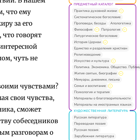
твий. В нашем
ПРЕДМЕТНЫЙ КАТАЛОГ
, что ему
Практика духовной жизни
Систематическое богословие
иру за его
Проповеди, беседы
Апологетика
Философия
Патрология
, что говорят
Литургическое богословие
История Церкви
 интересной
Единство и разделения христиан
Религиоведение
лом, чуть не
Искусство и культура
Политика. Экономика. Общество. Публи
Жития святых, биографии
Мемуары, дневники, письма
своими чувствами?
Семья и воспитание
Психология и терапия
ая свои чувства,
Материалы о благотворительности
Материалы на иностранных языках
ника, сможет
ХУДОЖЕСТВЕННАЯ ЛИТЕРАТУРА
Русская литература
ству собеседников
Переводная поэзия
Русская поэзия
ным разговорам о
Зарубежная литература