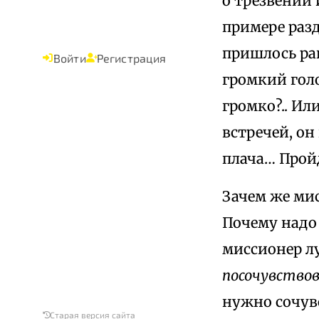
о трезвении
примере разд
пришлось ран
Войти
Регистрация
громкий голо
громко?.. И
встречей, он
плача… Пройд
Зачем же ми
Почему надо 
миссионер л
посочувство
нужно сочувс
Старая версия сайта