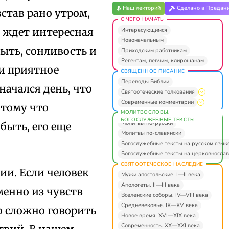
Наш лекторий
Сделано в Предан
став рано утром,
С ЧЕГО НАЧАТЬ
о ждет интересная
Интересующимся
Новоначальным
ыть, сонливость и
Приходским работникам
Регентам, певчим, клирошанам
 и приятное
СВЯЩЕННОЕ ПИСАНИЕ
Переводы Библии
начался день, что
Святоотеческие толкования
Современные комментарии
отому что
МОЛИТВОСЛОВЫ.
БОГОСЛУЖЕБНЫЕ ТЕКСТЫ
Молитвы по-русски
быть, его еще
Молитвы по-славянски
Богослужебные тексты на русском язык
Богослужебные тексты на церковнослав
СВЯТООТЕЧЕСКОЕ НАСЛЕДИЕ
ии. Если человек
Мужи апостольские. I—II века
Апологеты. II—III века
менно из чувств
Вселенские соборы. IV—VIII века
Средневековье. IX—XV века
то сложно говорить
Новое время. XVI—XIX века
Современность. XX—XXI века