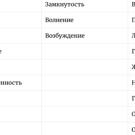
Замкнутость
Волнение
Возбуждение
е
Ж
енность