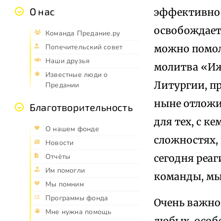
О нас
эффективно 
освобождаетс
Команда Предание.ру
можно помол
Попечительский совет
Наши друзья
молитва «Иж
Известные люди о
Литургии, п
Предании
ныне отложит
Благотворительность
для тех, с к
О нашем фонде
сложностях, 
Новости
сегодня реаг
Отчёты
Им помогли
команды, мы
Мы помним
Программы фонда
Очень важно
Мне нужна помощь
любых, особ