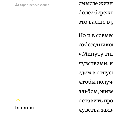
смысле жизни
Старая версия фонда
более береж
это важно в 
Но и в совме
собеседников
«Минуту тиш
чувствами, 
едем в отпус
чтобы получ
альбом, жив
оставить пр
Главная
чувства зах