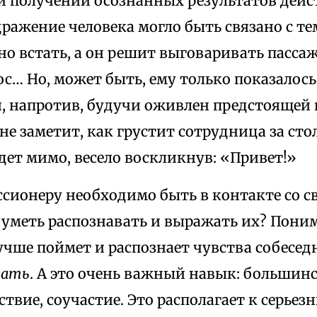
 и получении осознанных результатов дейс
ражение человека могло быть связано с тем
о встать, а он решит выговаривать пассаж
с… Но, может быть, ему только показалось
ли, напротив, будучи оживлен предстоящей
 не заметит, как грустит сотрудница за сто
ет мимо, весело воскликнув: «Привет!»
ссионеру необходимо быть в контакте со 
уметь распознавать и выражать их? Поним
учше поймет и распознает чувства собесед
вать
. А это очень важный навык: большин
твие, соучастие. Это располагает к серьез