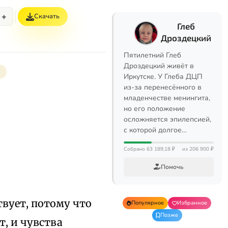
+
Скачать
Глеб
Дроздецкий
Пятилетний Глеб
Дроздецкий живёт в
ы
Иркутске. У Глеба ДЦП
из-за перенесённого в
младенчестве менингита,
но его положение
осложняется эпилепсией,
с которой долгое…
Собрано 63 189,18 ₽
из 206 900 ₽
Помочь
вует, потому что
Популярное
Избранное
Позже
т, и чувства