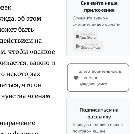
Скачайте наше
овек
приложение
ужда, об этом
Слушайте аудио и
смотрите видео офлайн
может быть
Загрузите в
App Store
действием на
Доступно в
Google Play
м, чтобы «всякое
живается, важно и
Благотворительность
ь о некоторых
— помочь
яться, что он
нуждающимся
 чувства членам
Подписаться на
рассылку
е выражение
Каждую неделю в вашем
почтовом ящике:
ь в форме я-