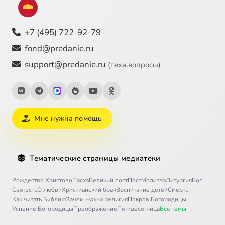
+7 (495) 722-92-79
fond@predanie.ru
support@predanie.ru
(техн.вопросы)
Мне нужна помощь
Тематические страницы медиатеки
Рождество Христово
Пасха
Великий пост
Пост
Молитва
Литургия
Бог
Святость
О любви
Христианский брак
Воспитание детей
Смерть
Как читать Библию
Зачем нужна религия
Покров Богородицы
Успение Богородицы
Преображение
Пятидесятница
Все темы →